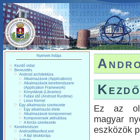
Nyelvek listája
Andro
Kezdő oldal
Bevezetés
Android architektúra
Alkalmazások (Applications)
Alkalmazások keretrendszere
Kezdő
(Application Framework)
Könyvtárak (Libraries)
Futási idő (Android Runtime)
Linux Kernel
Egy alkalmazás szerkezete
Ez az old
Egy alkalmazás élete
Alkalmazások komponensei
magyar ny
Komponensek aktiválása
A forrás szerkezete
eszközök p
Keretrendszer
AndroidManifest.xml
A fájl struktúrája