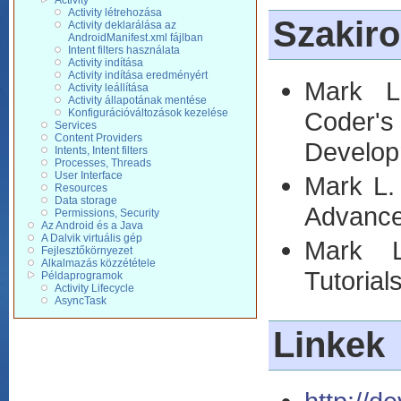
Activity
Activity létrehozása
Szakir
Activity deklarálása az
AndroidManifest.xml fájlban
Intent filters használata
Activity indítása
Activity indítása eredményért
Mark L
Activity leállítása
Activity állapotának mentése
Coder'
Konfigurációváltozások kezelése
Services
Content Providers
Develo
Intents, Intent filters
Processes, Threads
User Interface
Mark L.
Resources
Data storage
Advance
Permissions, Security
Az Android és a Java
A Dalvik virtuális gép
Mark L
Fejlesztőkörnyezet
Alkalmazás közzététele
Tutorial
Példaprogramok
Activity Lifecycle
AsyncTask
Linkek