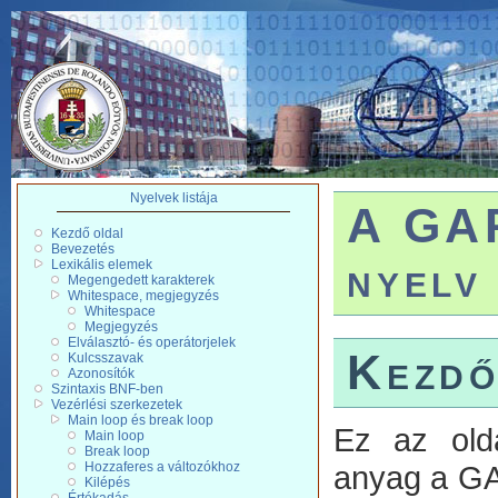
Nyelvek listája
A GAP
Kezdő oldal
Bevezetés
nyelv
Lexikális elemek
Megengedett karakterek
Whitespace, megjegyzés
Whitespace
Megjegyzés
Elválasztó- és operátorjelek
Kezdő
Kulcsszavak
Azonosítók
Szintaxis BNF-ben
Vezérlési szerkezetek
Main loop és break loop
Ez az old
Main loop
Break loop
anyag a GA
Hozzaferes a változókhoz
Kilépés