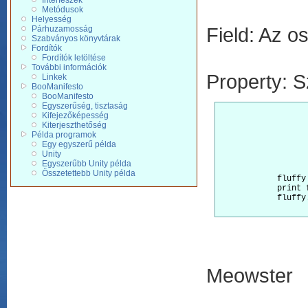
Interfészek
Metódusok
Helyesség
Field: Az o
Párhuzamosság
Szabványos könyvtárak
Fordítók
Fordítók letöltése
További információk
Property: Sz
Linkek
BooManifesto
BooManifesto
Egyszerűség, tisztaság
Kifejezőképesség
			class C
Kiterjeszthetőség
				[Gette
Példa programok
				_name = '
Egy egyszerű példa
				[Setter(Fav
Unity
				_favoriteFoo
Egyszerűbb Unity példa
Összetettebb Unity példa
            fluffy 
            print f
            fluffy
Meowster