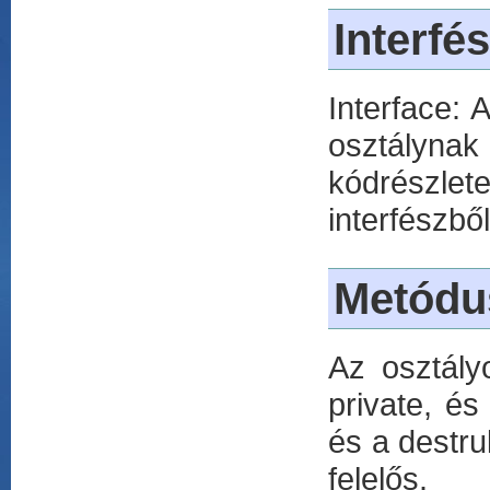
Interfé
Interface: 
osztálynak
kódrészlet
interfészbő
Metódu
Az osztály
private, és
és a destru
felelős.