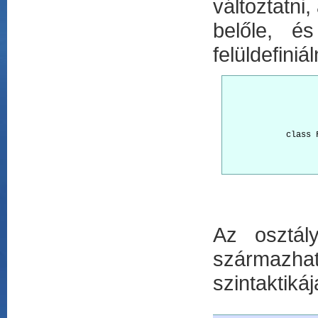
változtatni
belőle, és
felüldefiniá
			class Cat(Fel
				[Propert
				_name a
            class F
				[Property
				_weight 
Az osztál
származhatn
szintaktiká