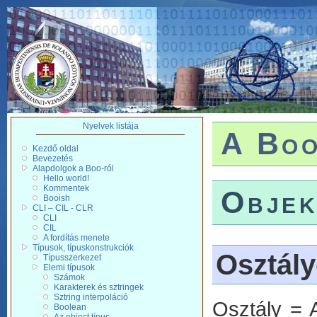
Nyelvek listája
A Boo
Kezdő oldal
Bevezetés
Alapdolgok a Boo-ról
Hello world!
Kommentek
Objek
Booish
CLI – CIL - CLR
CLI
CIL
A fordítás menete
Típusok, típuskonstrukciók
Osztál
Típusszerkezet
Elemi típusok
Számok
Karakterek és sztringek
Sztring interpoláció
Osztály = 
Boolean