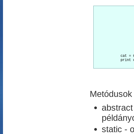
			class C
				def const
					_name 
				def dest
					print "${_nam
				[Gette
				_name a
            cat = C
            print c
Metódusok 
abstrac
példányo
static -