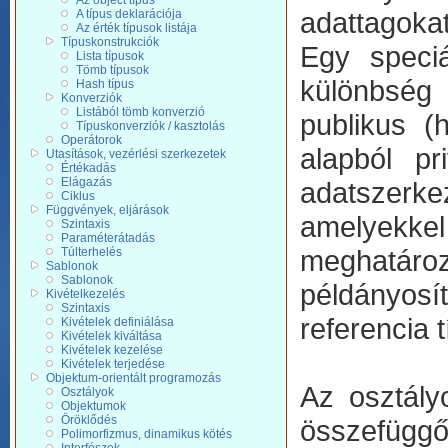
Az object típus
adattagoka
A típus deklarációja
Az érték típusok listája
Típuskonstrukciók
Egy speciá
Lista típusok
Tömb típusok
különbség
Hash típus
Konverziók
Listából tömb konverzió
publikus (
Típuskonverziók / kasztolás
Operátorok
alapból pr
Utasítások, vezérlési szerkezetek
Értékadás
Elágazás
adatszerke
Ciklus
Függvények, eljárások
amelyekkel
Szintaxis
Paraméterátadás
meghatáro
Túlterhelés
Sablonok
Sablonok
példányosít
Kivételkezelés
Szintaxis
referencia t
Kivételek definiálása
Kivételek kiváltása
Kivételek kezelése
Kivételek terjedése
Objektum-orientált programozás
Az osztály
Osztályok
Objektumok
Öröklődés
összefüggő
Polimorfizmus, dinamikus kötés