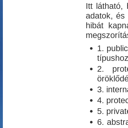
Itt látható
adatok, és 
hibát kapn
megszorítá
1. publi
típushoz
2. prot
öröklődé
3. inter
4. prote
5. priva
6. abstr