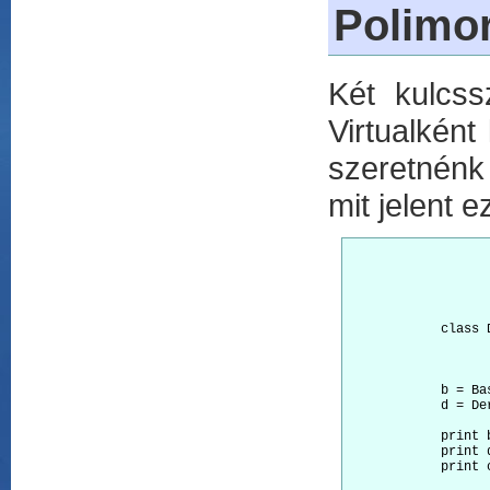
Polimor
Két kulcss
Virtualként 
szeretnénk 
mit jelent e
			class Ba
				virtual def
					print
            class 
				override def
					print 
            b = Bas
            d = Der
            print b
            print d
            print 