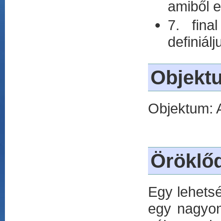
amiből e
7. fina
definiálj
Objekt
Objektum: 
Öröklő
Egy lehets
egy nagyon