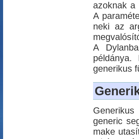
azoknak a 
A paraméter
neki az ar
megvalósít
A Dylanba
példánya.
generikus f
Generi
Generikus 
generic se
make utasít