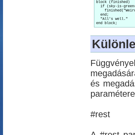
block (finished)

  if (sky-is-green(
    finished("Weird
  end;

  "All's well."

Különl
Függvény
megadására
és megadás
paramétere
#rest
A #rest pa