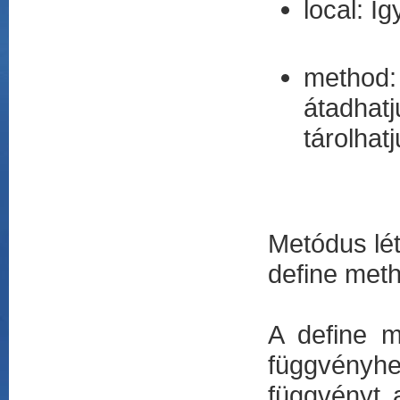
local: Í
method:
átadhat
tárolhat
Metódus lé
define met
A define m
függvényhe
függvényt 