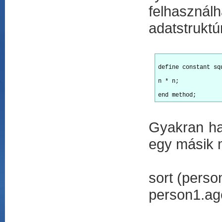
felhasznál
adatstruktú
define constant sq
n * n;

Gyakran ha
egy másik 
sort (perso
person1.ag