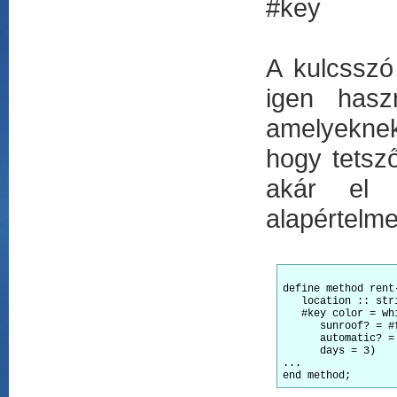
#key
A kulcsszó
igen hasz
amelyeknek
hogy tetsz
akár el 
alapértelme
define method rent
   location :: str
   #key color = wh
      sunroof? = #
      automatic? =
      days = 3)   
...
