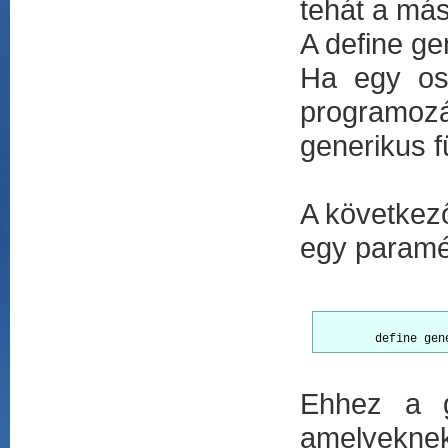
tehát a má
A define ge
Ha egy osz
programozá
generikus 
A következ
egy paramé
	define ge
Ehhez a g
amelyeknek