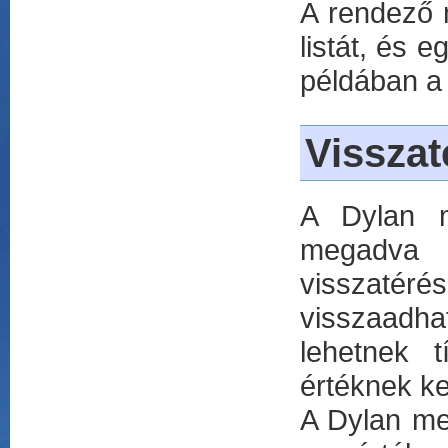
A rendező 
listát, és 
példában a 
Visszat
A Dylan m
megadva a
visszatér
visszaadha
lehetnek t
értéknek ke
A Dylan me