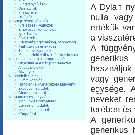
Vezérlés
A Dylan ny
Függvényhívások
Operátorok
Elágazások
nulla vagy
Iterációk
Kifejezések, változók
értékük va
Kifejezések, változók
Elnevezési konvenciók
Igaz, hamis
a visszatér
A változók
Értékadás, egyenlőság, azonosság
A függvén
Párhuzamos értékadás
Típusos deklarációk
Modul szintű változók és konstansok
generikus
Objektum orientált programozás
Objektum orientált programozás
használjuk,
A típus protokoll
Osztályok
vagy gener
Kivételkezelés
Kivételkezelés
Handler - a kivételkezelő függvény
egysége. A
Exception záradék
Cleanup záradék
neveket re
Modulok és könyvtárak
Modulok és könyvtárak
Egyszerű modulok
terében és 
Import lehetőségek
Könyvtárak
A generik
generikus 