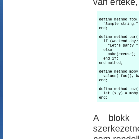
van értéke,
define method foo(
  "Sample string."
end;

define method bar(
  if (weekend-day?(
    "Let's party!"
  else

    make(excuse); 
  end if;

end method;

define method moby
  values( foo(), b
end;

define method baz( 
  let (x,y) = moby
A blokk u
szerkezetne
nem rendelk