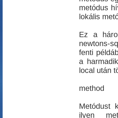
metódus hí
lokális met
Ez a háro
newtons-sqr
fenti péld
a harmadik
local után t
method
Metódust k
ilyen me