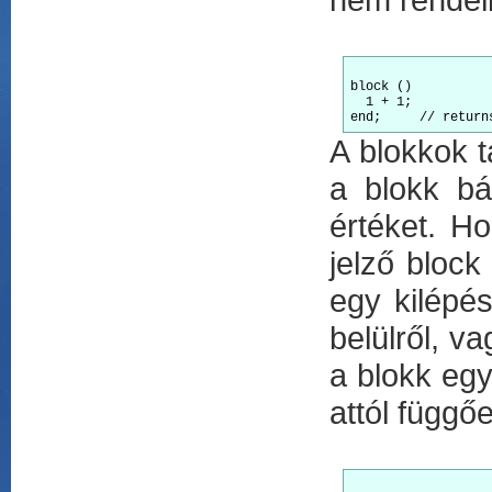
block ()

  1 + 1;

A blokkok t
a blokk bá
értéket. H
jelző bloc
egy kilépé
belülről, v
a blokk egya
attól függő