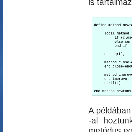
is tartalma
define method newt
     local method 
          if (clos
          else sqr
          end if

     end sqrtl,

     method close-
     end close-enou
     method improv
     end improve;

     sqrtl(1)

A példában
-al hoztun
metódus eg