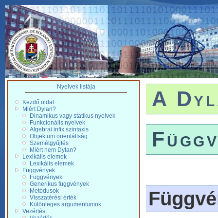
Nyelvek listája
A Dyl
Kezdő oldal
Miért Dylan?
Dinamikus vagy statikus nyelvek
Funkcionális nyelvek
Algebrai infix szintaxis
Függv
Objektum orientáltság
Szemétgyűjtés
Miért nem Dylan?
Lexikális elemek
Lexikális elemek
Függvények
Függvények
Generikus függvények
Metódusok
Függvé
Visszatérési érték
Különleges argumentumok
Vezérlés