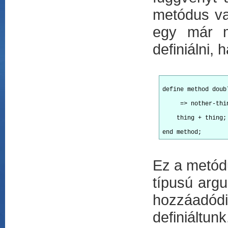
metódus va
egy már m
definiálni,
define method doub
     => nother-thin
    thing + thing;

Ez a metód
típusú argu
hozzáadódi
definiáltunk