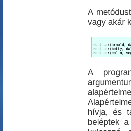
A metódust
vagy akár k
rent-car(arnold, d
rent-car(betty, da
A progra
argumentu
alapértel
Alapértelm
hívja, és
beléptek a