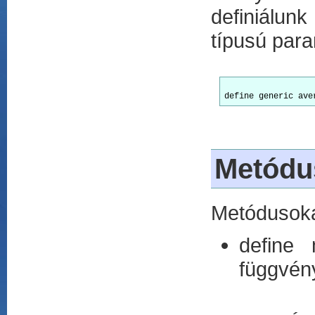
definiálun
típusú par
Metódu
Metódusoka
define 
függvén