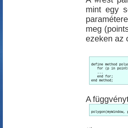
mint egy s
paramétere
meg (points
ezeken az 
define method poly
   for (p in points
   ...

   end for;

A függvényt