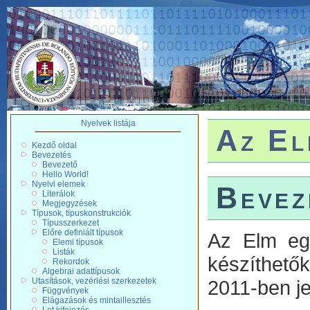
Nyelvek listája
Az El
Kezdő oldal
Bevezetés
Bevezető
Hello World!
Nyelvi elemek
Bevez
Literálok
Megjegyzések
Típusok, típuskonstrukciók
Típusszerkezet
Előre definiált típusok
Az Elm egy
Elemi típusok
Listák
készíthető
Rekordok
Algebrai adattípusok
Utasítások, vezérlési szerkezetek
2011-ben je
Függvények
Elágazások és mintaillesztés