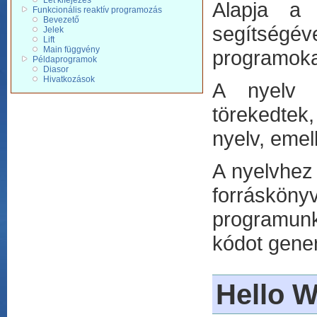
Let kifejezés
Alapja a 
Funkcionális reaktív programozás
Bevezető
segítségé
Jelek
Lift
Main függvény
programokat
Példaprogramok
Diasor
Hivatkozások
A nyelv 
törekedtek,
nyelv, emel
A nyelvhez
forráskö
programunk
kódot gene
Hello W