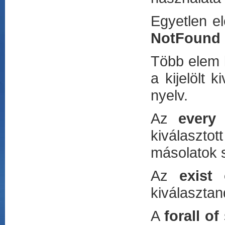
Egyetlen e
NotFound
Több elem k
a kijelölt 
nyelv.
Az
every 
kiválaszt
másolatok s
Az
exist 
kiválasztan
A
forall of