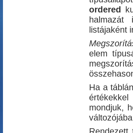
ordered
ku
halmazát i
listájaként 
Megszorítá
elem típusá
megszorít
összehason
Ha a táblán
értékekkel
mondjuk, h
változójába
Rendezett 