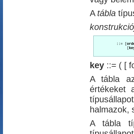
A
tábla
típu
konstrukció
          ::= [
ord
               [
ke
key
::= ( [ 
A tábla az
értékeket 
típusállap
halmazok, s
A tábla t
típusállap