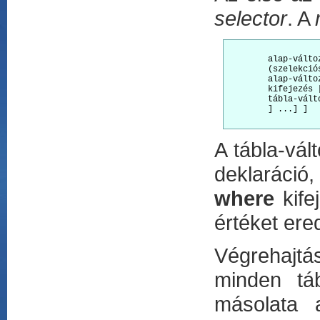
selector
. A
        alap-válto
        (szelekciós
        alap-válto
        kifejezés 
        tábla-vált
        ] ...] ]

A tábla-vál
deklaráció,
where
kife
értéket er
Végrehajtá
minden tá
másolata a