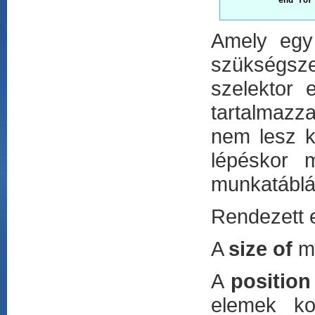
   end for
Amely egy 
szükségsze
szelektor 
tartalmazz
nem lesz k
lépéskor 
munkatábláj
Rendezett e
A
size of
mű
A
position
elemek ko