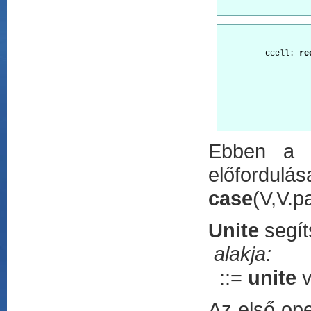
         ccell: 
re
				c
        			s_kif,

        			cdr:

        			s_kif

        			);

Ebben a p
előfordulá
case
(V,V.p
Unite
segít
alakja:
::=
unite
v
Az első op