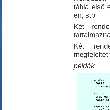
tábla első 
en, stb.
Két rende
tartalmazn
Két rend
megfeleltet
példák:
         intbag:  
          table

          of intege
         string:  
          ordered

          table of
         string se