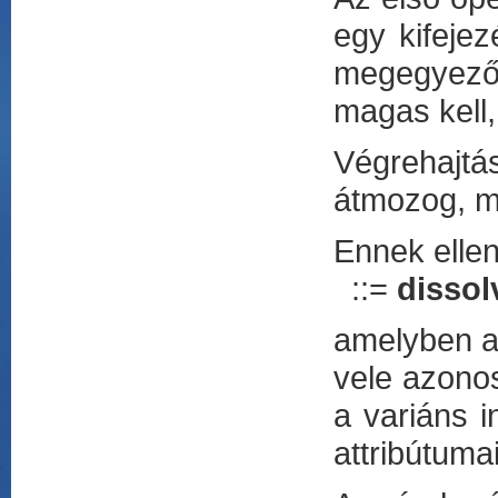
egy kifeje
megegyező 
magas kell,
Végrehajt
átmozog, ma
Ennek ellen
::=
dissol
amelyben a
vele azono
a variáns in
attribútuma