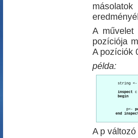
másolatok 
eredményéb
A művelet 
pozíciója 
A pozíciók 
példa:
         string <-
inspect
 c
 begin
             p<- 
p
end inspec
A p változó 