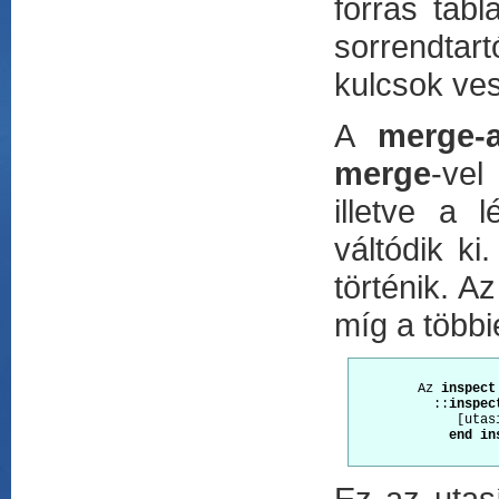
forrás tábl
sorrendtart
kulcsok ves
A
merge-a
merge
-vel
illetve a
váltódik ki
történik. A
míg a több
        Az 
inspect
          ::
inspec
             [utasí
    end in
Ez az utasí