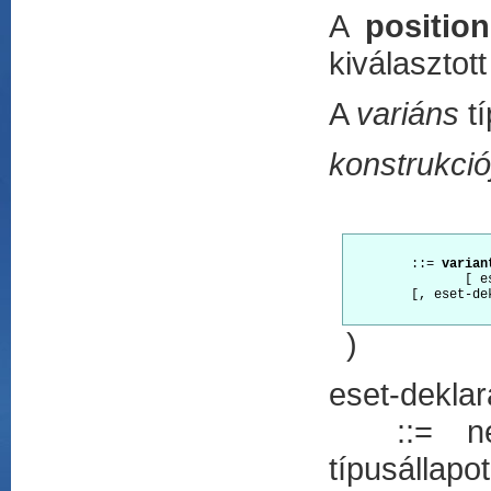
A
positio
kiválasztot
A
variáns
tí
konstrukció
        ::= 
varian
               [ es
        [, eset-de
)
eset-deklar
::= nevez
típusállapot