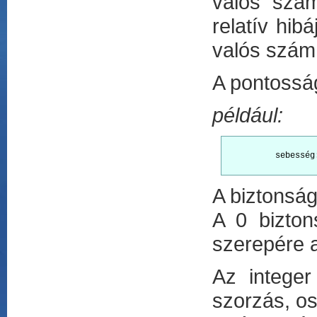
valós szá
relatív hib
valós szám 
A pontosság
például:
          sebesség
A biztonság
A 0 bizton
szerepére a
Az integer
szorzás, os