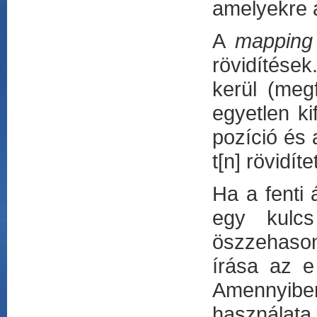
amelyekre a
A
mapping 
rövidítések
kerül (meg
egyetlen ki
pozíció és 
t[n] rövidít
Ha a fenti á
egy kulcs
öszzehasonl
írása az 
Amennyibe
használata i