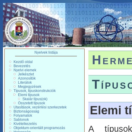
Nyelvek listája
Herme
Kezdő oldal
Bevezetés
Nyelvi elemek
Jelkészlet
Azonosítók
Típus
Literálok
Megjegyzések
Típusok, típuskonstrukciók
Elemi típusok
Skalár típus(ok)
Összetett típusok
Elemi t
Utasítások, vezérlési szerkezetek
Biztonságosság
Folyamatok
Sablonok
Kivételkezelés
A típuso
Objektum-orientált programozás