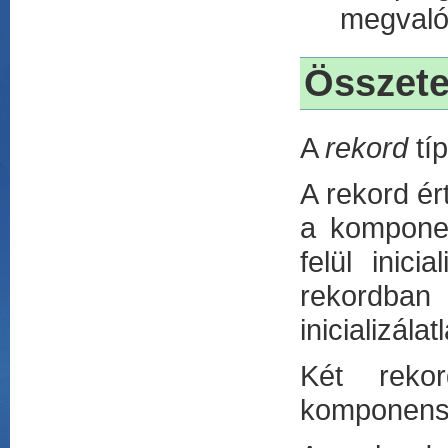
megvalós
Összete
A
rekord
típ
A rekord ér
a komponen
felül inici
rekordba
inicializála
Két reko
komponensei