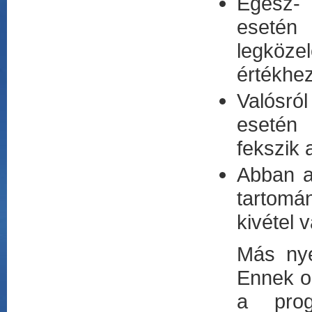
Egész- 
esetén
legköze
értékhez
Valósró
esetén
fekszik 
Abban a
tartomá
kivétel v
Más nye
Ennek o
a prog