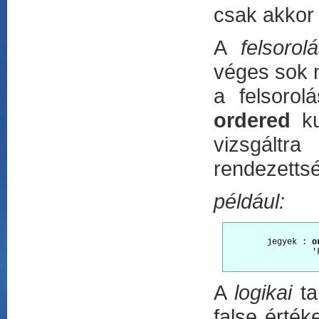
csak akkor 
A
felsorolá
véges sok 
a felsorol
ordered
ku
vizsgáltr
rendezettsé
például:
        jegyek : 
o
                 '
A
logikai
ta
false érté