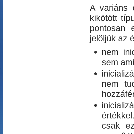
A variáns 
kikötött t
pontosan 
jelöljük az 
nem inic
sem ami
iniciali
nem tud
hozzáfé
inicial
értékke
csak ez