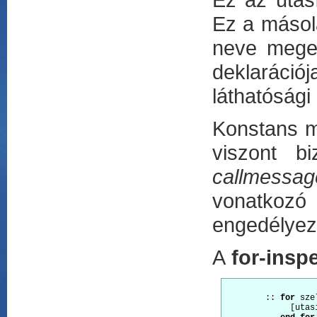
Ez a másola
neve megeg
deklaráci
láthatósági
Konstans má
viszont b
callmessag
vonatkozó
engedélyez
A
for-insp
        :: 
for
 sze
             [utasí