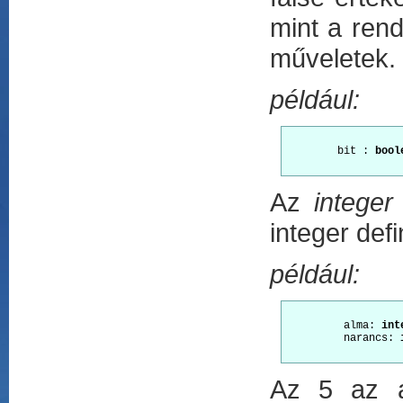
mint a rende
műveletek.
például:
        bit : 
bool
Az
integer
integer defi
például:
         alma: 
int
         narancs: 
Az 5 az a