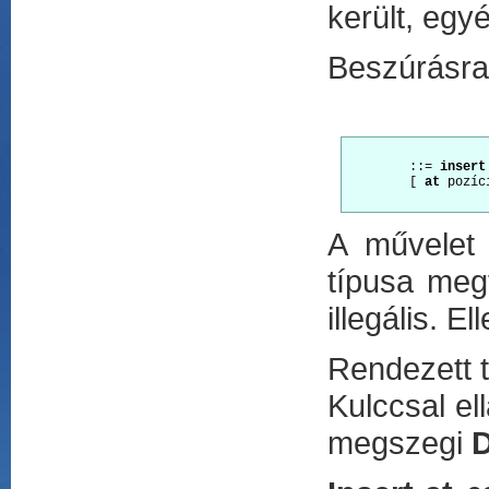
került, egy
Beszúrásr
        ::= 
insert
        [
 at
 pozíc
A művelet 
típusa meg
illegális. E
Rendezett t
Kulccsal el
megszegi
D