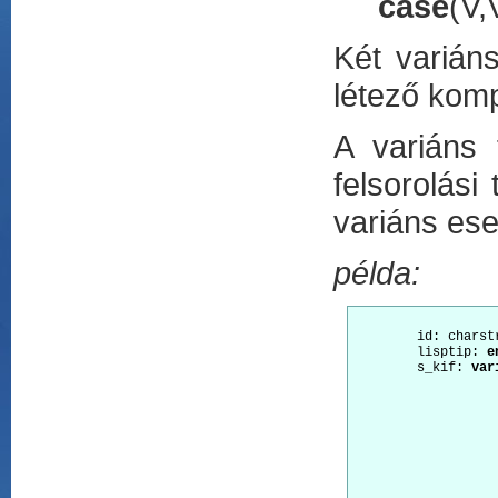
case
(V,
Két varián
létező kom
A variáns 
felsorolási 
variáns ese
példa:
        id: charstr
        lisptip: 
e
        s_kif: 
var
				'
				-> null: 
				'a
        			-> atom: id {init},

        			'pair'

        			-> pair: ccell {full}

        			);
