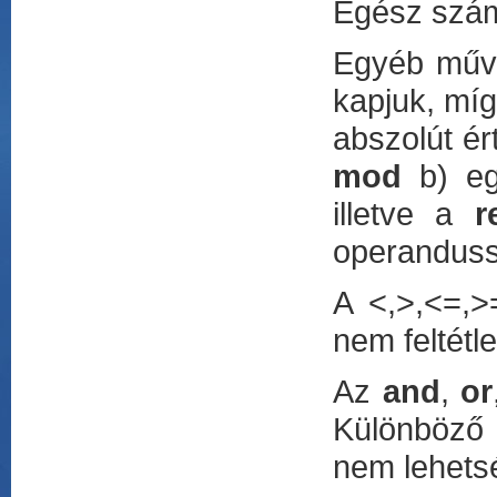
Egész szám 
Egyéb műv
kapjuk, mí
abszolút ér
mod
b) egy
illetve a
r
operanduss
A <,>,<=,>
nem feltétl
Az
and
,
or
Különböző 
nem lehets