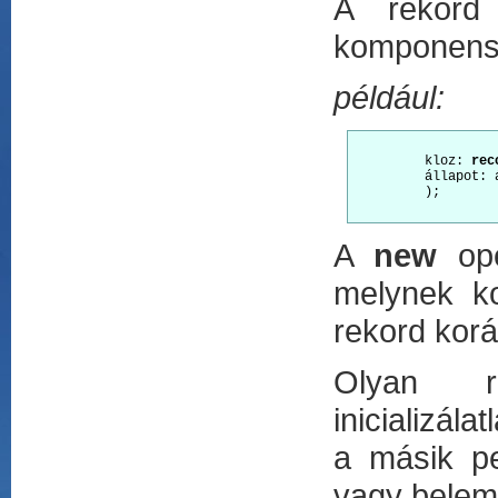
A rekord 
komponens
például:
         kloz: 
rec
         állapot: á
         );

A
new
oper
melynek ko
rekord korá
Olyan re
inicializál
a másik pe
vagy belem