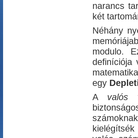
narancs tar
két tartomá
Néhány nye
memóriájab
modulo. E
definíciój
matematika
egy
Deplet
A
valós
t
biztonságo
számokna
kielégítsék