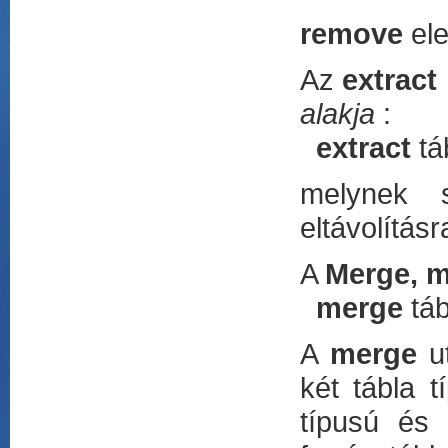
remove
el
Az
extract
alakja
:
extract
tá
melynek s
eltávolítás
A
Merge, m
merge
tá
A
merge
u
két tábla 
típusú és 