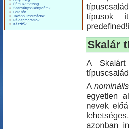
Helyesség
típuscsalá
Párhuzamosság
Szabványos könyvtárak
Fordítók
típusok it
További információk
Példaprogramok
predefined!
Készítők
Skalár t
A Skalá
típuscsalád
A
nomináli
egyetlen a
nevek előá
lehetséges.
azonban in