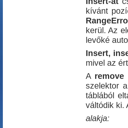
Insert-at
cs
kívánt poz
RangeErro
kerül. Az e
levőké auto
Insert, ins
mivel az ér
A
remove
szelektor a
táblából el
váltódik ki
alakja: