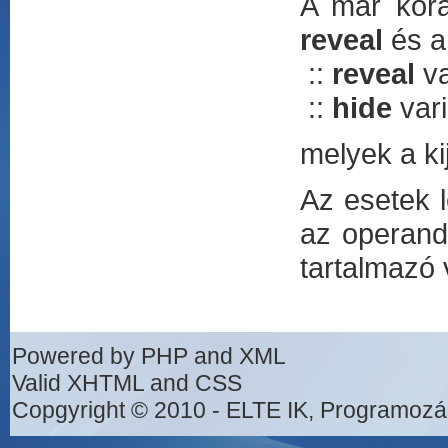
A már korá
reveal
és 
::
reveal
va
::
hide
var
melyek a kij
Az esetek 
az operandu
tartalmazó
Powered by PHP and XML
Valid XHTML and CSS
Copgyright © 2010 - ELTE IK, Programozá