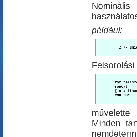
Nominális
használato
például:
          Z <- 
uni
Felsorolási
for
 felsor
repeat
        [ utasításo
end for
művelettel 
Minden tar
nemdetermin