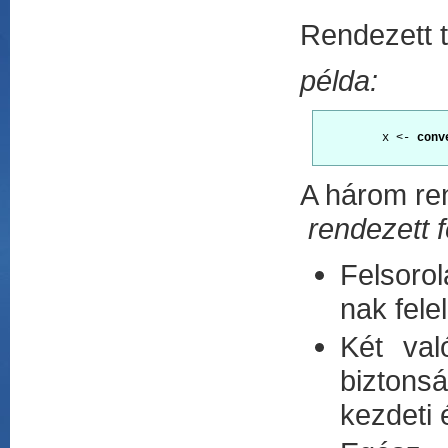
Rendezett t
példa:
         x <- 
conv
A három re
rendezett f
Felsorol
nak fele
Két val
biztons
kezdeti 