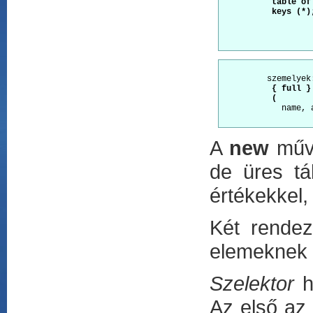
          table of 
          keys (*);
         szemelyek
          { full } 
          (

name, 
A
new
műve
de üres tá
értékekkel,
Két rendez
elemeknek 
Szelektor
h
Az első az