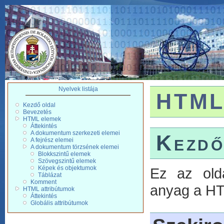
Nyelvek listája
HTM
Kezdő oldal
Bevezetés
HTML elemek
Áttekintés
A dokumentum szerkezeti elemei
Kezdő
A fejrész elemei
A dokumentum törzsének elemei
Blokkszintű elemek
Szövegszintű elemek
Képek és objektumok
Ez az old
Táblázat
Komment
anyag a HT
HTML attribútumok
Áttekintés
Globális attribútumok