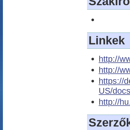
Szakir
Linkek
http://w
http://w
https://
US/doc
http://h
Szerző