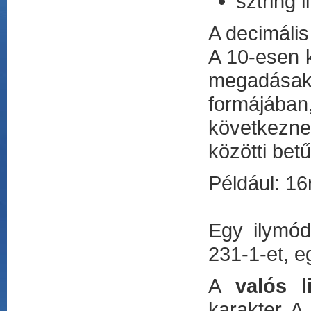
sztring l
A decimáli
A 10-esen k
megadásak
formájába
következne
közötti betű
Például: 16
Egy ilymód
231-1-et, 
A
valós li
karakter. A