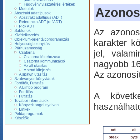
paraméterátadás
Függvény visszatérési értékek
Azonos
Modulok
Absztrakt adattípusok
Absztrakt adattípus (ADT)
Referencia ADT (ref ADT)
Pick ADT
Az azonos
Sablonok
Kivételkezelés
Objektum-orientált programozás
karakter k
Helyességbizonyítás
Párhuzamosság
jel, valam
Csatorna
Csatorna létrehozása
nagyobb 16
Csatorna kommunikáció
Az alt utasítás
A send kifejezés
Az azonosí
A spawn utasítás
Szabványos könyvtárak
Fordítók, Futtatás
A Limbo program
Fordítás
A követk
Futtatás
További információk
használhat
Könyvek angol nyelven
Linkek
Példaprogramok
Készítők
adt
alt
break
byte