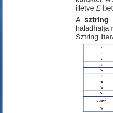
illetve
E
bet
A
sztring 
haladhatja 
Sztring lit
\'
\"
\\
\t
\n
\r
\b
\a
\v
\udddd
\0