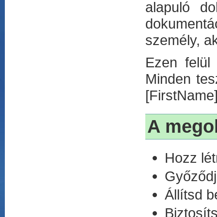
alapuló do
dokumentác
személy, ak
Ezen felül 
Minden tes
[FirstName
A megol
Hozz lét
Győződj 
Állítsd 
Biztosít