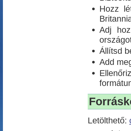
Hozz lé
Britann
Adj hoz
országot
Állítsd 
Add meg
Ellenőr
formát
Forrásk
Letölthető: