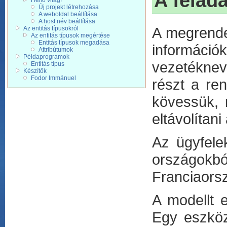
A felada
Hello világ!
Új projekt létrehozása
A weboldal beállítása
A host név beállítása
A megrendel
Az entitás típusokról
Az entitás típusok megértése
Entitás típusok megadása
információk
Attribútumok
Példaprogramok
vezetéknev
Entitás típus
Készítők
Fodor Immánuel
részt a re
kövessük, 
eltávolítani
Az ügyfelek
országokb
Franciaorsz
A modellt e
Egy eszköz