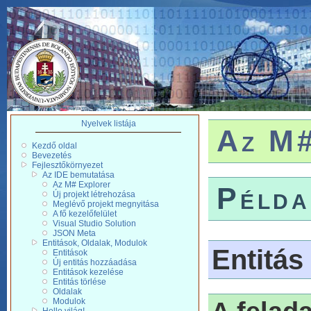
Nyelvek listája
Az M#
Kezdő oldal
Bevezetés
Fejlesztőkörnyezet
Az IDE bemutatása
Az M# Explorer
Példa
Új projekt létrehozása
Meglévő projekt megnyitása
A fő kezelőfelület
Visual Studio Solution
JSON Meta
Entitások, Oldalak, Modulok
Entitás
Entitások
Új entitás hozzáadása
Entitások kezelése
Entitás törlése
Oldalak
Modulok