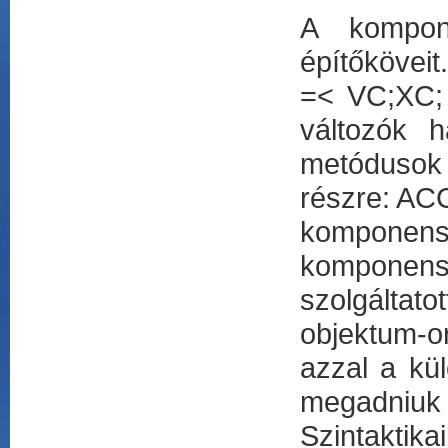
A kompon
építőkövei
=< VC;XC; 
változók 
metódusok 
részre: AC
komponens 
komponens
szolgáltat
objektum-or
azzal a kü
megadniuk 
Szintaktika