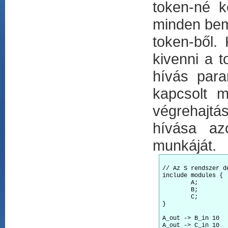
token-né k
minden bem
token-ből.
kivenni a 
hívás para
kapcsolt m
végrehajtá
hívása az
munkáját.
// Az S rendszer de
include modules {

	A;

	B;

	C;

}

A_out -> B_in 10

A_out -> C_in 10
