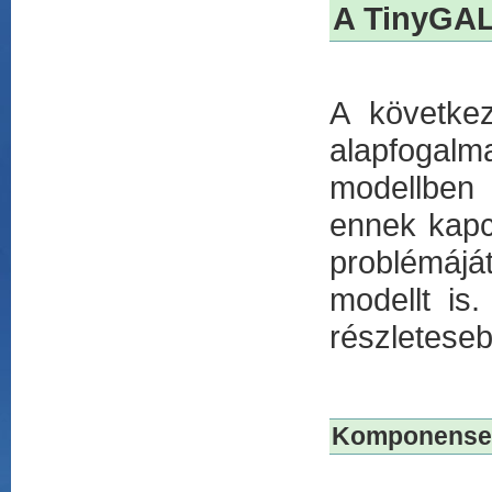
A TinyGAL
A következ
alapfogal
modellben 
ennek kapc
problémájá
modellt is
részletese
Komponense