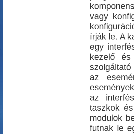
komponense
vagy konfi
konfigurác
írják le. A
egy interf
kezelő és 
szolgáltat
az esemén
eseményekh
az interfé
taszkok és
modulok bel
futnak le 