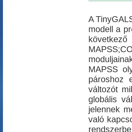
A TinyGALS 
modell a p
következő
MAPSS;CO
moduljaina
MAPSS olya
pároshoz e
változót m
globális v
jelennek 
való kapcso
rendszerbe