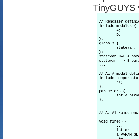
TinyGUYS vá
// Rendszer definíc
include modules {

	A;

	B;

};

globals {

	statevar;

};

statevar <=> A_para
statevar <=> B_para
...

// Az A modul defin
include components 
	A1;

};

parameters {

	int A_param;

};

...

// Az A1 komponens
...

void fire() {

	...

	int a;

	a=PARAM_GET(A_param);
