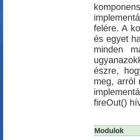
komponen
implementá
felére. A 
és egyet h
minden más
ugyanazokka
észre, hog
meg, arról
implementá
fireOut() h
Modulok