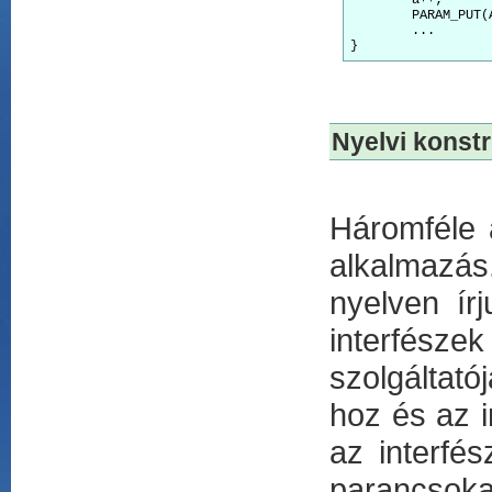
	a++;

	PARAM_PUT(A_param)(a);

	...

Nyelvi konst
Háromféle 
alkalmazá
nyelven ír
interfész
szolgáltató
hoz és az 
az interfé
parancsoka