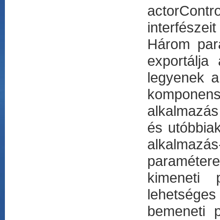
actorContr
interfészei
Három paran
exportálja
legyenek a 
komponense
alkalmazás 
és utóbbia
alkalmaz
paramétere
kimeneti p
lehetséges
bemeneti p