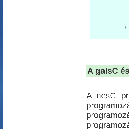
			count = TimerActor.
			count = SenseActor.
			TimerActor.trigger =[64]=> SenseAct
			SenseActor.output =
			appstar
			SenseActor.trigg
		}

	}

A galsC é
A nesC pro
programoz
programoz
programo