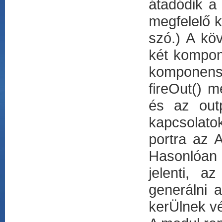
átadódik a
megfelelő k
szó.) A kö
két kompo
komponens 
fireOut() 
és az outp
kapcsolatok
portra az 
Hasonlóan 
jelenti, 
generálni 
kerÜlnek vé