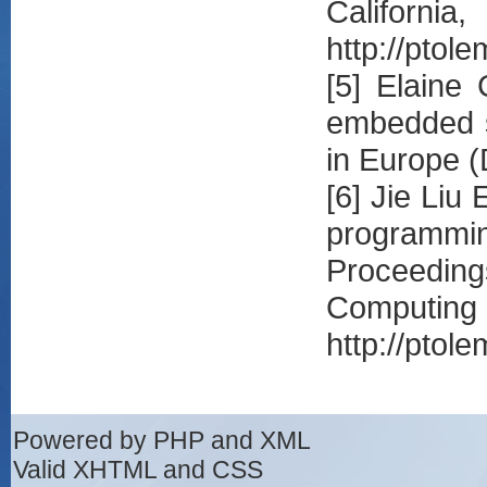
Californ
http://ptol
[5] Elaine
embedded s
in Europe 
[6] Jie Liu
programmi
Proceedin
Computin
http://pto
Powered by PHP and XML
Valid XHTML and CSS