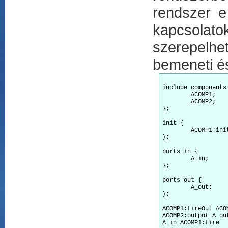
rendszer e
kapcsolato
szerepelhe
bemeneti és
include components 
	ACOMP1;

	ACOMP2;

};

init {

	ACOMP1:init;

};

ports in {

	A_in;

};

ports out {

	A_out;

};

ACOMP1:fireOut ACOM
ACOMP2:output A_out