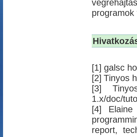
végrehajtá
programok 
Hivatkozá
[1] galsc h
[2] Tinyos 
[3] Tinyos
1.x/doc/tuto
[4] Elain
programmin
report, te