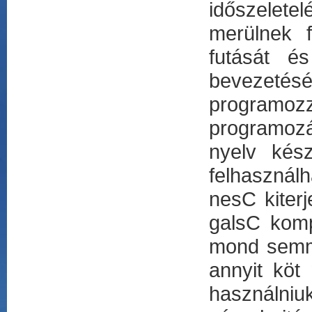
időszelete
merülnek f
futását é
bevezeté
programozz
programozá
nyelv kés
felhasznál
nesC kiterj
galsC komp
mond semmi
annyit köt
használniuk