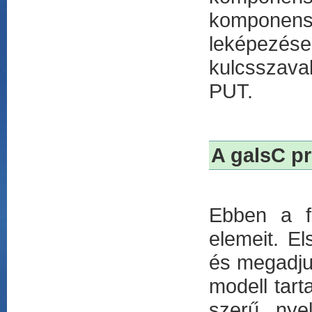
komponens
leképezése
kulcsszava
PUT.
A galsC p
Ebben a fe
elemeit. E
és megadju
modell tar
szerű nyel