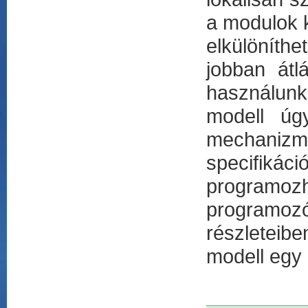
a modulok k
elkülöníthe
jobban átl
használunk
modell úgy
mechanizm
specifiká
programo
programoz
részleteib
modell egy 