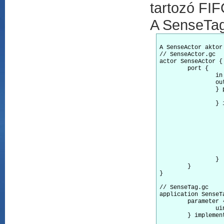
tartozó FIF
A SenseTag
A SenseActor aktor
// SenseActor.gc

actor SenseActor {

	port {

		in trigger;

		out output;

		} parameter {

			uint16_t co
		} implementation {

			components SenseToInt,
			SenseToInt.ADC -> 
			SenseToInt.ADCControl -
			trigger -> SenseToInt.t
			(SenseToInt.IntOutput.output, count)
			actorContr
			SenseToInt.StdCo
		}

	}

}

// SenseTag.gc

application SenseTa
	parameter {

		uint16_t count = 0;

	} implementation {

			actor TimerActor, SenseAct