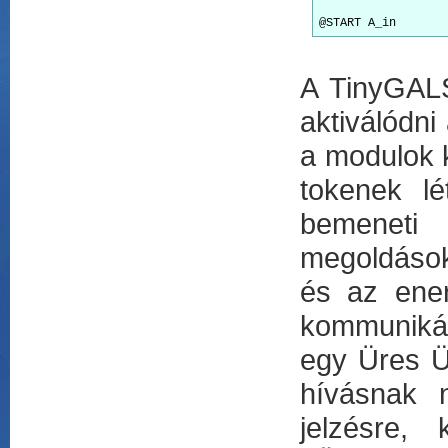
A TinyGALS
aktiválódni
a modulok k
tokenek lé
bemeneti 
megoldások
és az ener
kommunikáci
egy Üres Ü
hívásnak 
jelzésre,