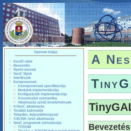
Nyelvek listája
A Nes
Kezdő oldal
Bevezetés
Nyelvi elemek
NesC fájlok
Interfészek
TinyG
Komponensek
A komponensek specifikációja
Modulok implementációja
Konfigurációk implementációja
A huzalozási szemantika
Alkalmazás szintű követelmények
TinyGAL
A NesC alkalmazás
További tudnivalók
Telepítés, fejlesztőkörnyezet
A BLINK nevű alkalmazás
NesC programok szimulációja
Bevezetés
TOSSIM