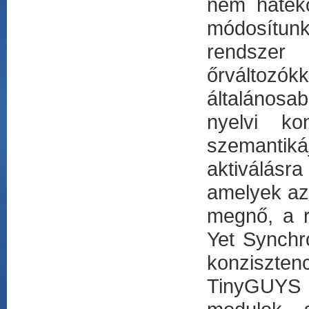
nem hatéko
módosítun
rendszer 
őrváltozó
általánosab
nyelvi ko
szemantiká
aktiválásr
amelyek az 
megnő, a r
Yet Synchr
konziszten
TinyGUYS 