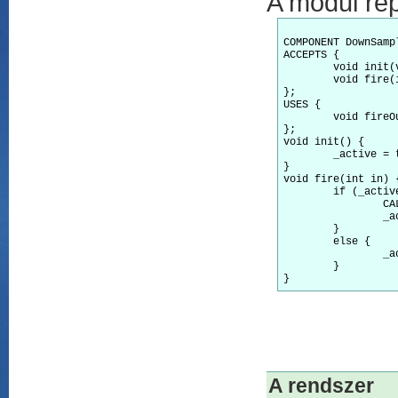
A modul rep
COMPONENT DownSampl
ACCEPTS {

	void init(void);

	void fire(int in);

};

USES {

	void fireOut(int out);

};

void init() {

	_active = true;

}

void fire(int in) {
	if (_active) {

		CALL_COMMAND(fireOut)(in);

		_active = false;

	}

	else {

		_active = true;

	}

A rendszer