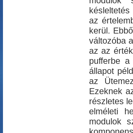
modulok s
késleltetés
az értelem
kerül. Ebbő
változóba a
az az érték
pufferbe a 
állapot pél
az Ütemező
Ezeknek az 
részletes l
elméleti h
modulok sz
komponen