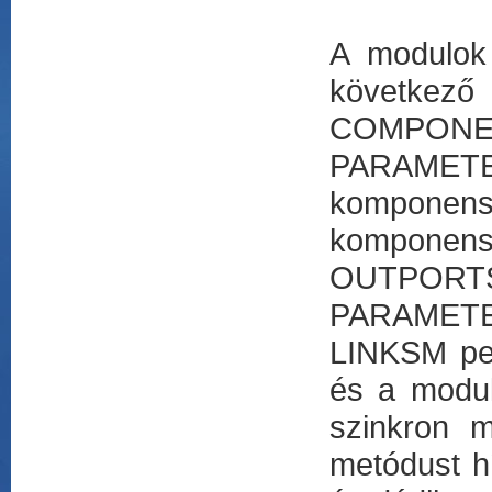
A modulok
következő
COMPON
PARAMETER
komponen
komponen
OUTPORTSM 
PARAMETERS
LINKSM ped
és a modul 
szinkron m
metódust h