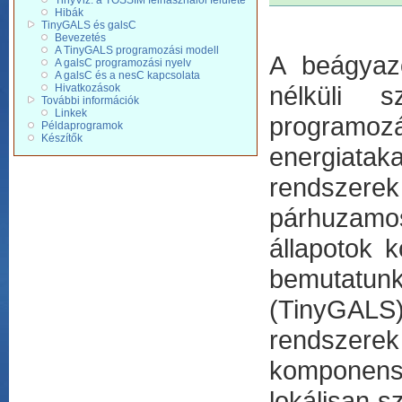
TinyViz: a TOSSIM felhasználói felülete
Hibák
TinyGALS és galsC
Bevezetés
A TinyGALS programozási modell
A beágyazo
A galsC programozási nyelv
A galsC és a nesC kapcsolata
nélküli s
Hivatkozások
További információk
Linkek
programozá
Példaprogramok
Készítők
energiatak
rendszer
párhuzamo
állapotok 
bemutatun
(TinyGALS
rendszere
komponens
lokálisan 