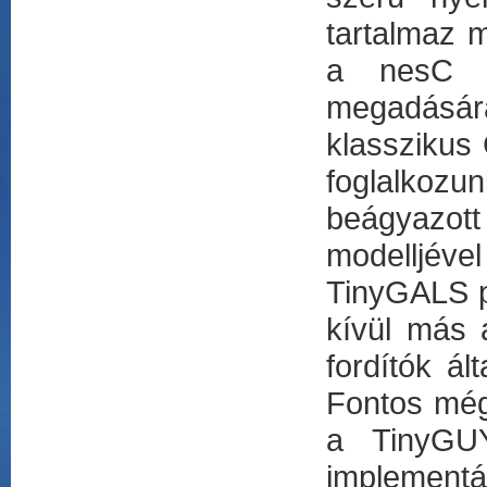
tartalmaz m
a nesC fü
megadásár
klasszikus
foglalkozu
beágyazot
modelljéve
TinyGALS p
kívül más 
fordítók ál
Fontos még
a TinyGUY
implementác