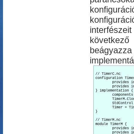
konfigurá
konfigurác
interfészei
következő
beágyazz
implementác
// TimerC.nc

configuration Timer
	provides interface Timer[uint8_t id];

	provides interface StdControl;

} implementation {

	components TimerM, ClockC, ...;

	TimerM.Clock -> ClockC; ...

	StdControl = TimerM.StdControl;

	Timer = TimerM.Timer;

}

// TimerM.nc

module TimerM {

	provides interface Timer[uint8_t id];

	provides interface StdControl;
