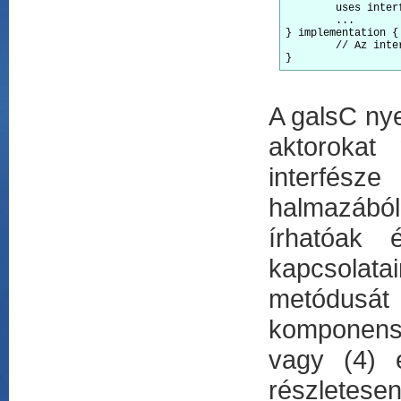
	uses interface Clock;

	...

} implementation {

	// Az interfészek implementációja...

A galsC nye
aktorokat
interfész
halmazából
írhatóak
kapcsolata
metódusát 
komponens 
vagy (4) e
részletese