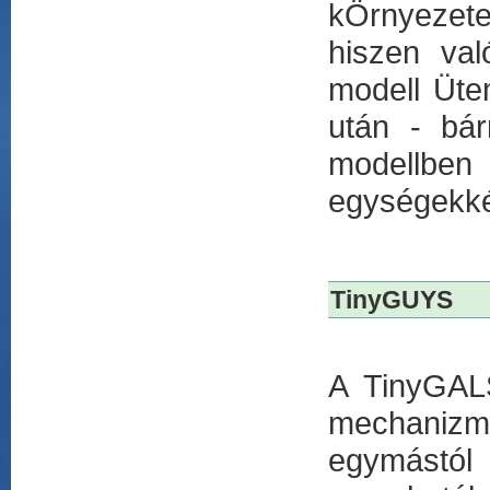
kÖrnyezet
hiszen va
modell Ütem
után - bárm
modellben
egységekkén
TinyGUYS
A TinyGALS
mechanizm
egymástól 