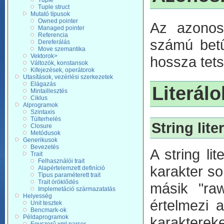
Tuple
Tuple struct
Mutató típusok
Owned pointer
Az azonosí
Managed pointer
Referencia
számú betűv
Dereferálás
Move szemantika
Vektorok>
hossza tets
Változók, konstansok
Kifejezések, operátorok
Utasítások, vezérlési szerkezetek
Elágazás
Literálo
Mintaillesztés
Ciklus
Alprogramok
Szintaxis
Túlterhelés
String liter
Closure
Metódusok
Generikusok
Bevezetés
A string li
Trait
Felhasználói trait
karakter so
Alapértelemzett definíció
Típus paraméterett trait
Trait öröklődés
másik "raw
Implemetáció származatatás
Helyesség
értelmezi 
Unit tesztek
Bencmark-ok
Példaprogramok
karaktereke