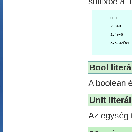
suffixbe a t
        0.0
        2.6e8
        2.4e-6
        3.3.e2f64
Bool literá
A boolean ér
Unit literál
Az egység t