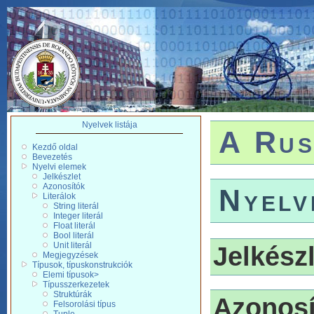
Nyelvek listája
A Rus
Kezdő oldal
Bevezetés
Nyelvi elemek
Jelkészlet
Azonosítók
Nyelv
Literálok
String literál
Integer literál
Float literál
Bool literál
Unit literál
Jelkészl
Megjegyzések
Típusok, típuskonstrukciók
Elemi típusok>
Típusszerkezetek
Struktúrák
Azonosí
Felsorolási típus