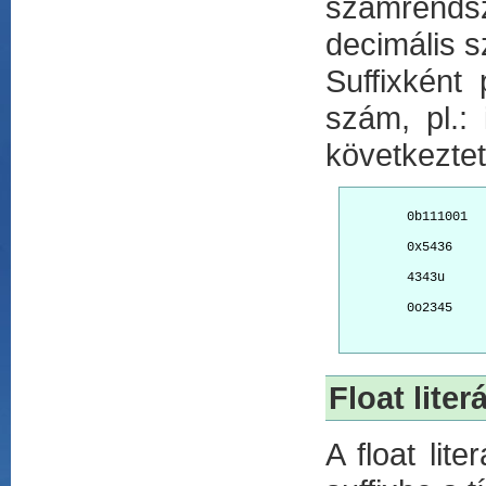
számrends
decimális 
Suffixként
szám, pl.: 
következtetn
        0b111001
        0x5436
        4343u
        0o2345
Float literá
A float lit