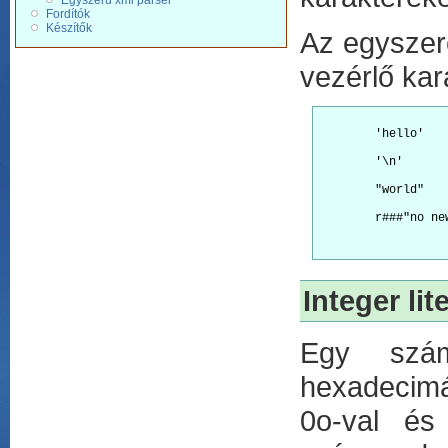
Egyszerű xml parser
Fordítók
Készítők
Az egyszere
vezérlő kar
        'hello'
        '\n'
        "world"
        r###"no ne
Integer lit
Egy számo
hexadecimá
0o-val és