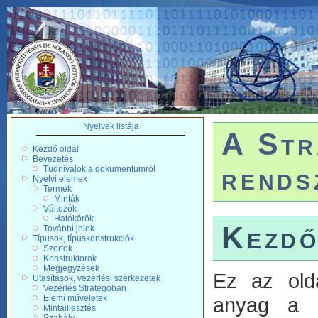
Nyelvek listája
A Str
Kezdő oldal
Bevezetés
rends
Tudnivalók a dokumentumról
Nyelvi elemek
Termek
Minták
Változók
Hatókörök
Kezdő
További jelek
Típusok, típuskonstrukciók
Szortok
Konstruktorok
Megjegyzések
Ez az old
Utasítások, vezérlési szerkezetek
Vezérlés Strategoban
anyag a St
Elemi műveletek
Mintaillesztés