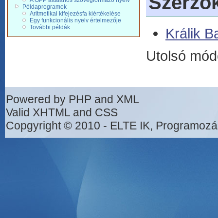
Szerző
A GPP általános szövegformázó nyelv
Példaprogramok
Aritmetikai kifejezésfa kiértékelése
Egy funkcionális nyelv értelmezője
További példák
Králik 
Utolsó mód
Powered by PHP and XML
Valid XHTML and CSS
Copgyright © 2010 - ELTE IK, Programozá