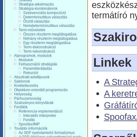
Szabály
eszközkész
Stratégia-alkalmazás
Stratégia-kombinátorok
termátíró ny
Szekvenciális kompozíció
Determinisztikus választás
Őrzött választás
Nemdeterminisztikus választás
Term-műveletek
Szakir
Összes részterm meglátogatása
Néhány részterm meglátogatása
Egy részterm meglátogatása
Term-dekonstrukció
Term-rekonstrukció
Alprogramok, modulok
Linkek
Modulok
Felhasználói stratégiák
Paraméterátadás
Rekurzió
Absztrakt adattípusok
A Strate
Sablonok
Kivételkezelés
Objektum-orientált programozás
A keret
Helyesség
Párhuzamosság
Gráfátír
Szabványos könyvtárak
Fordítók
Referencia-implementáció
Spoofax
Interaktív interpreter
Fordító
Spoofax/IMP
További információk
Az SDF nyelvtanleíró formalizmus