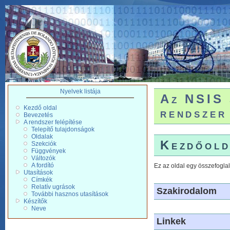
Nyelvek listája
Az NSIS 
Kezdő oldal
rendszer
Bevezetés
A rendszer felépítése
Telepítő tulajdonságok
Oldalak
Kezdőold
Szekciók
Függvények
Változók
A fordító
Ez az oldal egy összefoglal
Utasítások
Címkék
Relatív ugrások
Szakirodalom
További hasznos utasítások
Készítők
Neve
Linkek