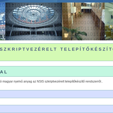
szkriptvezérelt telepítőkészí
al
ó magyar nyelvű anyag az NSIS szkriptvezérelt telepítőkészítő rendszerről..