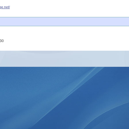
ge.net/
.30