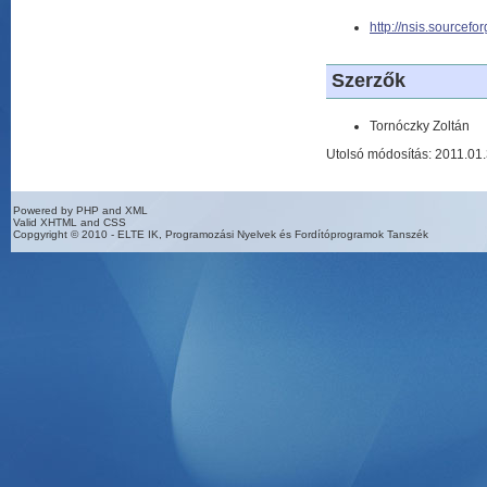
http://nsis.sourcefor
Szerzők
Tornóczky Zoltán
Utolsó módosítás: 2011.01
Powered by PHP and XML
Valid XHTML and CSS
Copgyright © 2010 - ELTE IK, Programozási Nyelvek és Fordítóprogramok Tanszék