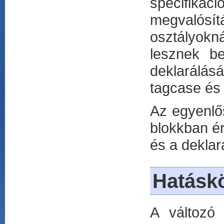
specifik
megvalósí
osztályokn
lesznek be
deklarálás
tagcase és 
Az egyenlős
blokkban ér
és a deklar
Hatáskö
A változó 