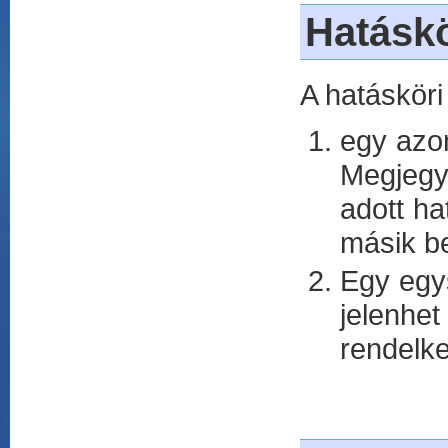
Hatáskö
A hatásköri
egy azon
Megjegy
adott ha
másik b
Egy egy
jelenhe
rendelk