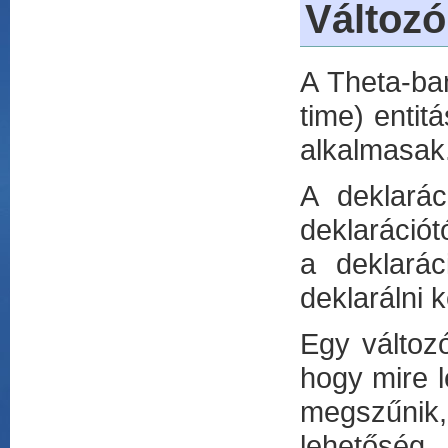
Változó
A Theta-ban
time) enti
alkalmasak
A deklarác
deklarációt
a deklarác
deklarálni ke
Egy változ
hogy mire l
megszűni
lehetőség