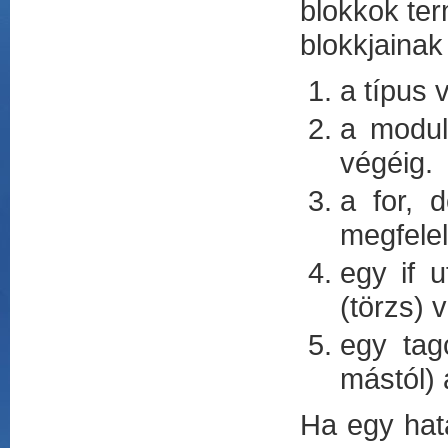
blokkok ter
blokkjainak l
a típus 
a modul
végéig.
a for, 
megfelel
egy if u
(törzs) 
egy tag
mástól) 
Ha egy hatá