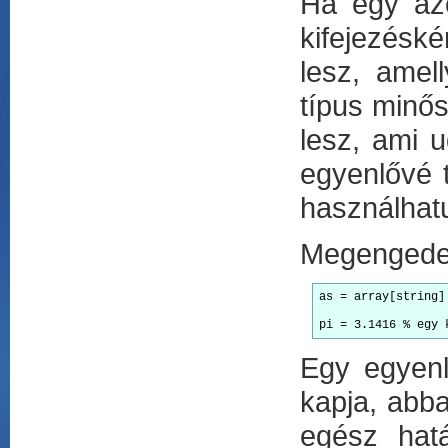
Ha egy azo
kifejezéské
lesz, amel
típus minős
lesz, ami u
egyenlővé 
használhat
Megengedet
as = array[string]
pi = 3.1416 % egy 
Egy egyenl
kapja, abba
egész hatá