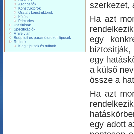
Literálok
szerkezet, 
Azonosítók
Konstruktorok
Osztály konstruktorok
Ha azt mon
Kötés
Primaries
Utasítások
rendelkezik
Specifikációk
A nyelvtan
egy konkré
Beépített és paraméterezett típusok
Rutinok
Kieg. típusok és rutinok
biztosítják
egy hatáskö
a külső ne
össze a hat
Ha azt mon
rendelkezik
hatáskörben
egy adott a