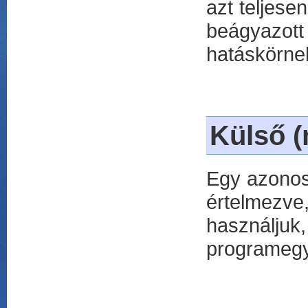
azt teljese
beágyazott
hatáskörne
Külső 
Egy azonosí
értelmezv
használjuk,
programegy