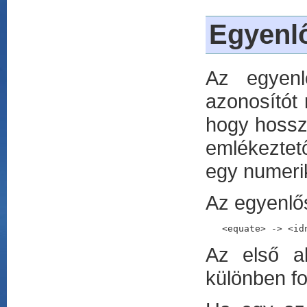
Egyenl
Az egyenl
azonosítót 
hogy hossza
emlékeztet
egy numerik
Az egyenlő
<equate> -> <id
Az első al
különben for