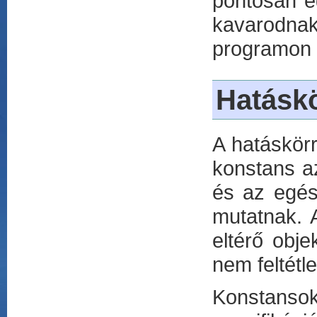
pontosan e
kavarodna
programon 
Hatáskö
A hatáskörr
konstans a
és az egés
mutatnak. A
eltérő obj
nem feltétl
Konstanso