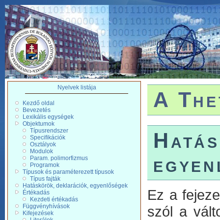
Nyelvek listája
A The
Kezdő oldal
Bevezetés
Lexikális egységek
Objektumok
Típusrendszer
Hatás
Specifikációk
Osztályok
Modulok
egyen
Param. polimorfizmus
Programok
Típusok és paraméterezett típusok
Típus fajták
Hatáskörök, deklarációk, egyenlőségek
Ez a fejeze
Értékadás
Kezdeti értékadás
Függvényhívások
szól a vált
Kifejezések