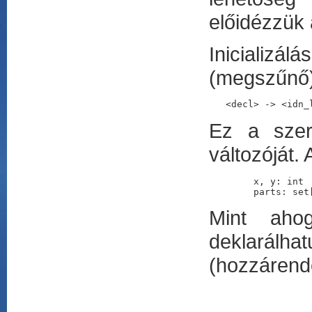
előidézzük a
Inicializálá
(megszűnő)
<decl> -> <idn_
Ez a szer
változóját.
	x, y: int
	parts: se
Mint ahog
deklarálha
(hozzárende