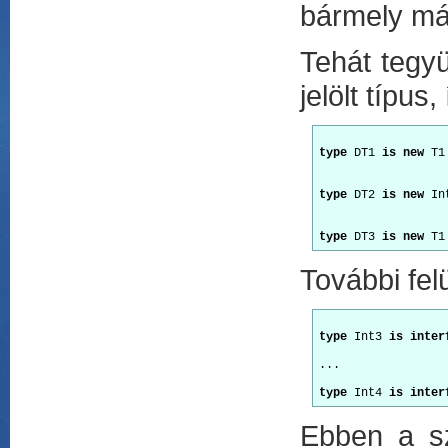
bármely más
Tehát tegyü
jelölt típu
type
 DT1 
is new
 T1
type
 DT2 
is new
 In
type
 DT3 
is new
 T1
További fel
type
 Int3 
is inter
...
type
 Int4 
is inter
Ebben a sz