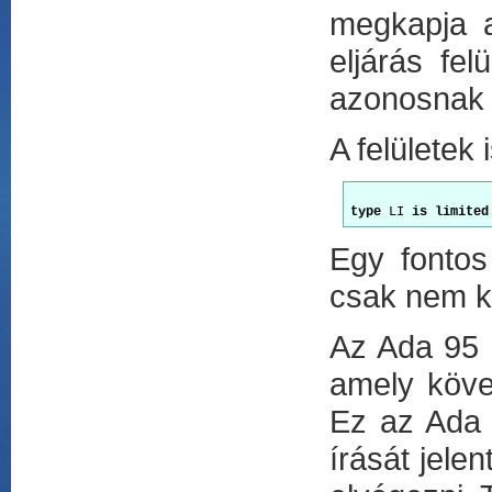
megkapja a
eljárás fel
azonosnak k
A felületek 
type
 LI 
is limited
Egy fontos
csak nem ko
Az Ada 95 
amely köve
Ez az Ada t
írását jelen