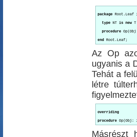
package
 Root.Leaf 
type
 NT 
is new
 T
procedure
 Op(Obj
end
Az Op azon
ugyanis a D
Tehát a fel
létre túlt
figyelmeztet
overriding
procedure
 Op(Obj: 
Másrészt 