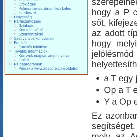
szerepelnek
Objektumok
Öröklődés
Polimorfizmus, dinamikus kötés
hogy a P c
Interfészek
Helyesség
sőt, kifej
Párhuzamosság
Szintaxis
Kommunikáció
az adott t
Szinkronizáció
Szabványos könyvtárak
hogy melyi
Fordítók
Fordítók letöltése
jelölésm
További információk
Könyvek magyar, angol nyelven
Linkek
helyettesíth
Példaprogramok
Példák a www.adacore.com oldalról
a T egy j
Op a T e
Y a Op 
Ez azonban
segítséget
mely az Ad