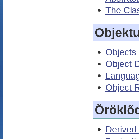
The Clas
Objekt
Objects
Object D
Languag
Object 
Öröklő
Derived