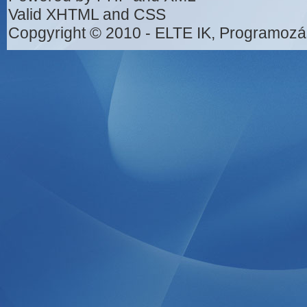
Valid XHTML and CSS
Copgyright © 2010 - ELTE IK, Programozá