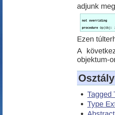
adjunk meg,
not overriding
procedure
 Op(Obj: 
Ezen túlter
A következ
objektum-or
Osztál
Tagged 
Type Ex
Abstrac