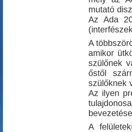
mutató dis
Az Ada 20
(interfészek
A többszörö
amikor ütkö
szülőnek v
őstől szá
szülőknek 
Az ilyen p
tulajdonosa
bevezetése
A felület