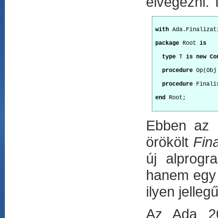
elvégezni. 
with
 Ada.Finalizat
package
 Root 
is
type
 T 
is new Co
procedure
 Op(Obj
procedure
 Finali
end
 Root;
Ebben az e
örökölt
Fina
új alprogra
hanem egy ú
ilyen jelle
Az Ada 200