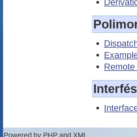
Derivati
Polimor
Dispatc
Example
Remote 
Interfé
Interfac
Powered by PHP and XML