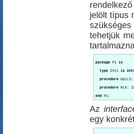
rendelkező 
jelölt típus
szükséges 
tehetjük me
tartalmazna
package
 P1 
is
type
 Int1 
is Int
procedure
 Op1(X:
procedure
 N(X: I
end
Az
interfac
egy konkrét 