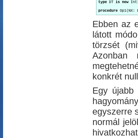
type
 DT 
is new
 Int
procedure
Ebben az e
látott módo
törzsét (m
Azonban n
megtehetn
konkrét nul
Egy újabb 
hagyományo
egyszerre s
normál jelö
hivatkozhat