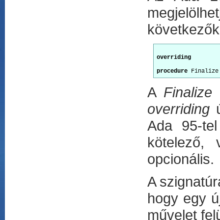
megjelölhet
következők
overriding
procedure
 Finalize
A
Finalize
e
overriding
ú
Ada 95-tel
kötelező, 
opcionális.
A szignatúr
hogy egy új
művelet felü