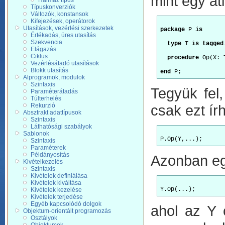
mint egy á
Halmaz típus
Típuskonverziók
Változók, konstansok
Kifejezések, operátorok
Utasítások, vezérlési szerkezetek
package
 P 
is
Értékadás, üres utasítás
Szekvencia
type
 T 
is tagged
Elágazás
Ciklus
procedure
 Op(X: 
Vezérlésátadó utasítások
Blokk utasítás
end
Alprogramok, modulok
Szintaxis
Tegyük fel
Paraméterátadás
Túlterhelés
Rekurzió
csak ezt írh
Absztrakt adattípusok
Szintaxis
Láthatósági szabályok
Sablonok
Szintaxis
Paraméterek
Példányosítás
Azonban eg
Kivételkezelés
Szintaxis
Kivételek definiálása
Kivételek kiváltása
Kivételek kezelése
Kivételek terjedése
Egyéb kapcsolódó dolgok
ahol az Y 
Objektum-orientált programozás
Osztályok