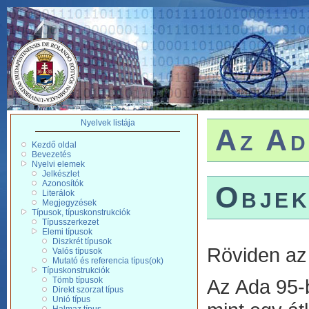
Nyelvek listája
Az Ad
Kezdő oldal
Bevezetés
Nyelvi elemek
Jelkészlet
Azonosítók
Objek
Literálok
Megjegyzések
Típusok, típuskonstrukciók
Típusszerkezet
Elemi típusok
Diszkrét típusok
Röviden az 
Valós típusok
Mutató és referencia típus(ok)
Típuskonstrukciók
Tömb típusok
Az Ada 95-b
Direkt szorzat típus
Unió típus