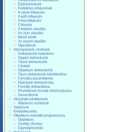
Kifejezések és utasítások:
Eljáráshívások
Feltételes kifejezések
A value kifejezés
A with kifejezés
A first kifejezés
Ciklusok
A kilépés utasítás
Az üres utasítás
Belsõ blokk
Az assert utasítás
Operátorok
Alprogramok, modulok
Deklarációk hatásköre
Segéd deklarációk
Távoli deklarációk
Címkék
Objektum deklarációk
Típus deklarációk kiértékelése
Formális paraméterek
Eljárások deklarációja
Formák deklarálása
Rövidítések formák létrehozására
Generátorok
Absztrakt adattípusok
Általános osztalyok
Sablonok
Kivételkezelés
Objektum-orientált programozás
Objektum:
Osztály (forma):
Egységbezárás: