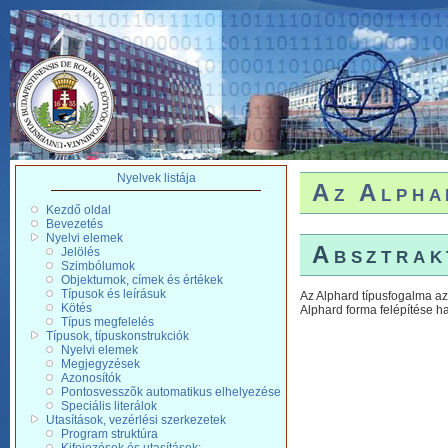
Nyelvek listája
Az Alpha
Kezdő oldal
Bevezetés
Nyelvi elemek
Absztrak
Jelölés
Szimbólumok
Objektumok, címek és értékek
Típusok és leírásuk
Az Alphard típusfogalma az 
Kötés
Alphard forma felépítése h
Típus megfelelés
Típusok, típuskonstrukciók
Nyelvi elemek
Megjegyzések
Azonosítók
Pontosvesszõk automatikus elhelyezése
Speciális literálok
Utasítások, vezérlési szerkezetek
Program struktúra