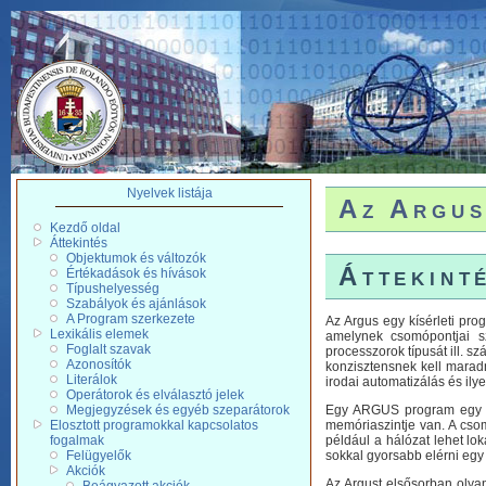
Nyelvek listája
Az Argus
Kezdő oldal
Áttekintés
Objektumok és változók
Áttekint
Értékadások és hívások
Típushelyesség
Szabályok és ajánlások
A Program szerkezete
Az Argus egy kísérleti pro
Lexikális elemek
amelynek csomópontjai s
Foglalt szavak
processzorok típusát ill. 
Azonosítók
konzisztensnek kell maradn
Literálok
irodai automatizálás és ily
Operátorok és elválasztó jelek
Megjegyzések és egyéb szeparátorok
Egy ARGUS program egy va
Elosztott programokkal kapcsolatos
memóriaszintje van. A csom
fogalmak
például a hálózat lehet lok
Felügyelők
sokkal gyorsabb elérni egy 
Akciók
Az Argust elsősorban olyan