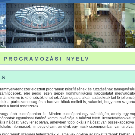
 programozási nyelv
és
gramnyelv/rendszer elosztott programok készítésének és futtatásának támogatására.
zámítógépek, élei pedig ezen gépek kommunikációs kapcsolatát megvalósító
számát tekintve is különbözők lehetnek. A támogatott alkalmazásoknak két fő jellem
iuk a párhuzamosság és a hardver hibák mellett is; valamint, hogy nem szigorúa
enek a banki rendszerek.
gy több csomóponton fut. Minden csomópont egy számítógép, amely egy vagy
ópontok egymással történő kommunikációja a hálózat feletti üzenetváltásokkal tör
ális hálózat, vagy lehet olyan, amelyben több lokális hálózat van összekapcsolva 
lokális információt, mint egy olyant, amelyik egy másik csomópontban van tárolva.
 programok számára fejlesztették ki, amelyek on-line adatokat tartanak karban,