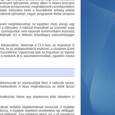
rendszert igényelnek, amely akkor is képes bizonyos
elő rendszer komponensei meghatározott csomópontokon
ális hálózaton belül a hozzáférési költség sokkal
álózati igényeket, vagyis programok illetve program
gyaránt meghibásodhat. Az egyetlen mód, ahogy egy
 hálózatra. A hálózat elvesztheti az üzenetet vagy
yos csomópontok nem képesek kommunikálni bizonyos
tálható. Ez a feltevés tetszőleges valószínűséggel
U kiterjesztése. Akárcsak a CLU-ban, az Argusban is
orok, és az adatabsztrakció eszközei, a clusterek. Ezek
tt hozzáférést. Ugyancsak újak az Argusban az 'egyedi
a modulok itt is paraméterezhetőek, egyetlen modul
létrehozzák és manipulálják őket. A változók nevek,
selkedését. A típus meghatározza az adott típusú
atkozhat, illetve egy objektumra több objektum is
zhatnak mutable objektumoknak nevezzük. A mutable
tozna. A mutable objektum viselkedése így időfüggő.
nem időfüggő. Egy objektum atomi, ha a rá vonatkozó