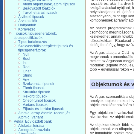
Beágyazott akciók
hozzáférés, akár hardver 
Atomi objektumok, atomi típusok
szolgáltatásokat nyújtani,
Beágyazott főakciók
helyezkedjenek el (tehát
Távoli eljáráshívások
alacsonyabb, mint egy kom
Átvihető típusok
komponensek átirányítható
Árva akciók
Holtpontok
Az osztott programoknak 
Környezet
csomópont meghibásodhat, 
Típusok, típusgenerátorok,
késlekedhet annak tovább
típusspecifikációk
időszakokban. Ráadásul a 
Típus tartalmazás
kielégíthető úgy, hogy az ü
Szekvenciális beépített típusok és
típusgenerátorok
Az Argus alapja a CLU nye
Null
megvannak a procedurális ab
Bool
mellett az Argusban megjel
Int
modulok' (equate module),
Real
több -- egymással rokon -- a
Char
String
Any
Objektumok és v
Szekvencia típusok
Tömb típusok
Struktúra típusok
Rekord típusok
Az Argus szemantikája obj
Oneof (unió) típusok
amelyek objektumokra hiv
Variáns típusok
objektumok létrehozására é
Eljárás és iterátor típusok
Egy objektum hivatkozhat
Atomic_array, Atomic_record, és
hivatkozhat. Az objektumok 
Atomic_Variant
Példa: Egy osztott bank
Az objektumoknak több ka
A feladat leírása
objektumnak van állapota,
A megoldás vázlata
Az immutable objektumok á