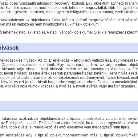
zációt és visszaállíthatóságot (recovery) biztosít. Egy objektum átvihető (transm
lő, handler, creator és node objektumok lehetnek megosztottak több felügyelő kö
terek, egészek, eljárások, csak egyetlen felügyelőhöz tartozhatnak, ezek lokális 
asználatosak az objektumok futási időben történő megnevezésére. Két változó u
őket másik változó és nem hivatkozhat rájuk másik objektum.
i lehetnek stabilak (stable). A stabil változók objektumai túlélik a rendszerössze
hívások
kadások és hívások. Az 'x:=E' értékadás -- ahol x egy változó és E egy kifejezés 
i. Objektummásolás nem történik. Egy hívás során a hívó az argumentum objektu
hívónak adja vissza. Helyi hívások esetén az argumentumok átadása az érték
 távoli hívások esetén érték szerinti paraméterátadás történik. Helyi hívás esetén 
lizáljuk, az aktuális paraméterek kiértékelésének eredményével. Távoli hívások es
készül, és ezt jut el a hívott handlerhez vagy creatorhoz. Ezekkel a másolatokka
én. A lokális objektumok közösek a hívó és a hívott eljárás vagy iterátor számár
ghatározza azoknak az objektumoknak a típusát, amelyeket a változó megnevezhe
 az E kifejezés típusát. Ez általában akkor teljesül, ha a típusok egyenlőek, kivév
álánál több kivétellel rendelkező, és ettől eltekintve vele megegyező rutin típus.
em lehetséges egy T típusú objektumot valamilyen más, S típusú objektumként k