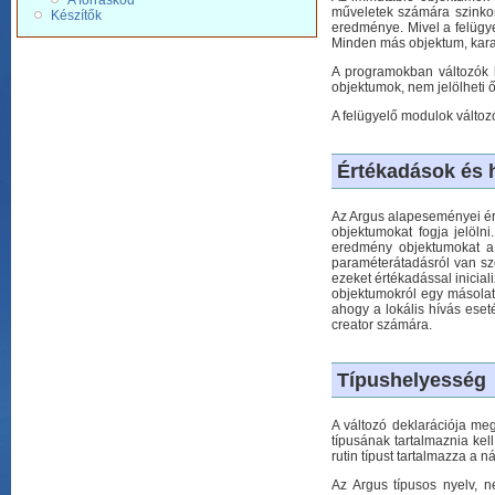
A forráskód
műveletek számára szinkoni
Készítők
eredménye. Mivel a felügye
Minden más objektum, karak
A programokban változók h
objektumok, nem jelölheti 
A felügyelő modulok változó
Értékadások és 
Az Argus alapeseményei érté
objektumokat fogja jelöln
eredmény objektumokat a 
paraméterátadásról van szó;
ezeket értékadással inicia
objektumokról egy másolat 
ahogy a lokális hívás eset
creator számára.
Típushelyesség
A változó deklarációja me
típusának tartalmaznia kell
rutin típust tartalmazza a n
Az Argus típusos nyelv, n