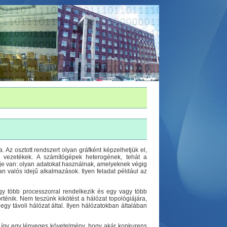
 Az osztott rendszert olyan gráfként képzelhetjük el,
 vezetékek. A számítógépek heterogének, tehát a
zője van: olyan adatokat használnak, amelyeknek végig
n valós idejű alkalmazások. Ilyen feladat például az
 több processzorral rendelkezik és egy vagy több
ténik. Nem teszünk kikötést a hálózat topológiájára,
egy távoli hálózat által. Ilyen hálózatokban általában
 s így egy lényeges követelmény, hogy akár konkurens