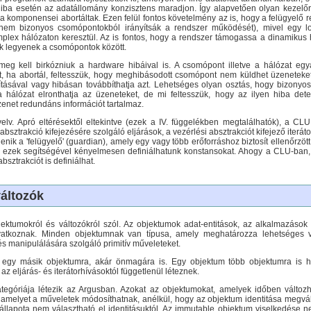
hiba esetén az adatállomány konzisztens maradjon. Így alapvetően olyan kezelő
 ha komponensei abortáltak. Ezen felül fontos követelmény az is, hogy a felügy
 nem bizonyos csomópontokból irányítsák a rendszer működését), mivel egy lok
plex hálózaton keresztül. Az is fontos, hogy a rendszer támogassa a dinamikus h
k legyenek a csomópontok között.
meg kell birkózniuk a hardware hibáival is. A csomópont illetve a hálózat e
ha abortál, feltesszük, hogy meghibásodott csomópont nem küldhet üzeneteket a
ításával vagy hibásan továbbíthatja azt. Lehetséges olyan osztás, hogy bizon
hálózat elronthatja az üzeneteket, de mi feltesszük, hogy az ilyen hiba detek
zenet redundáns információt tartalmaz.
lv. Apró eltérésektől eltekintve (ezek a IV. függelékben megtalálhatók), a CL
sztrakció kifejezésére szolgáló eljárások, a vezérlési absztrakciót kifejező iterát
enik a 'felügyelő' (guardian), amely egy vagy több erőforráshoz biztosít ellenőrzö
 ezek segítségével kényelmesen definiálhatunk konstansokat. Ahogy a CLU-ban, 
bsztrakciót is definiálhat.
áltozók
ektumokról és változókról szól. Az objektumok adat-entitások, az alkalmazások 
atkoznak. Minden objektumnak van típusa, amely meghatározza lehetséges vi
s manipulálására szolgáló primitív műveleteket.
 egy másik objektumra, akár önmagára is. Egy objektum több objektumra is hiv
az eljárás- és iterátorhívásoktól függetlenül léteznek.
tegóriája létezik az Argusban. Azokat az objektumokat, amelyek időben válto
 amelyet a műveletek módosíthatnak, anélkül, hogy az objektum identitása megvál
llapota nem választható el identitásuktól. Az immutable objektum viselkedése 