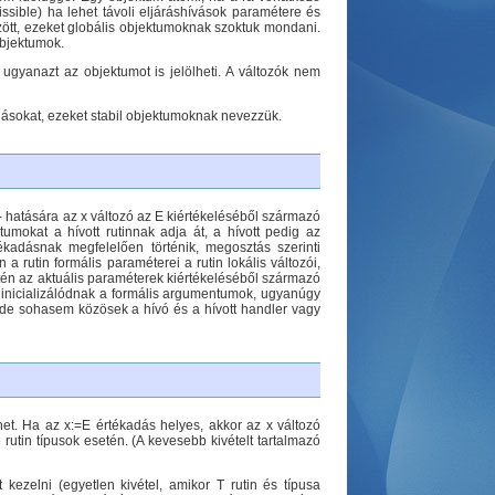
issible) ha lehet távoli eljáráshívások paramétere és
zött, ezeket globális objektumoknak szoktuk mondani.
objektumok.
gyanazt az objektumot is jelölheti. A változók nem
omlásokat, ezeket stabil objektumoknak nevezzük.
-- hatására az x változó az E kiértékeléséből származó
mokat a hívott rutinnak adja át, a hívott pedig az
adásnak megfelelően történik, megosztás szerinti
a rutin formális paraméterei a rutin lokális változói,
etén az aktuális paraméterek kiértékeléséből származó
l inicializálódnak a formális argumentumok, ugyanúgy
a, de sohasem közösek a hívó és a hívott handler vagy
t. Ha az x:=E értékadás helyes, akkor az x változó
e rutin típusok esetén. (A kevesebb kivételt tartalmazó
ezelni (egyetlen kivétel, amikor T rutin és típusa