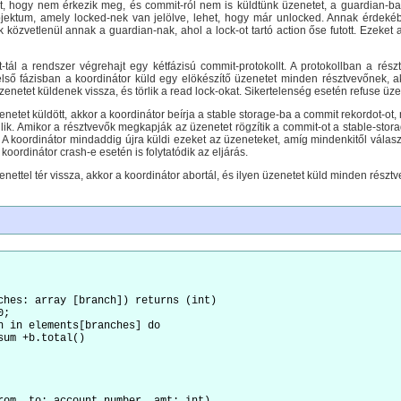
t, hogy nem érkezik meg, és commit-ról nem is küldtünk üzenetet, a guardian-ba
objektum, amely locked-nek van jelölve, lehet, hogy már unlocked. Annak érdekéb
 közvetlenül annak a guardian-nak, ahol a lock-ot tartó action őse futott. Ezeke
tál a rendszer végrehajt egy kétfázisú commit-protokollt. A protokollban a rész
első fázisban a koordinátor küld egy elökészítő üzenetet minden résztvevőnek, ak
zenetet küldenek vissza, és törlik a read lock-okat. Sikertelenség esetén refuse üz
etet küldött, akkor a koordinátor beírja a stable storage-ba a commit rekordot-ot
. Amikor a résztvevők megkapják az üzenetet rögzítik a commit-ot a stable-storage-
k. A koordinátor mindaddig újra küldi ezeket az üzeneteket, amíg mindenkitől válas
koordinátor crash-e esetén is folytatódik az eljárás.
nettel tér vissza, akkor a koordinátor abortál, és ilyen üzenetet küld minden rés
ches: array [branch]) returns (int)

;

h in elements[branches] do
