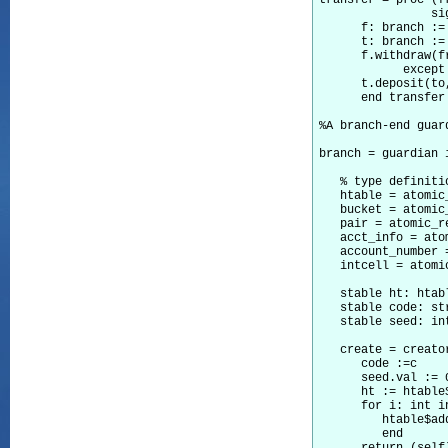
transfer = proc (f
		signals (insufficient_funds)

      f: branch :=
      t: branch :=
      f.withdraw(fr
	    except when insufficient_funds: signal insufficient_funds end

      t.deposit(to,
      end transfer

%A branch-end guard
branch = guardian 
   % type definitio
   htable = atomic_
   bucket = atomic_
   pair = atomic_r
   acct_info = ato
   account_number 
   intcell = atomi
   stable ht: htab
   stable code: st
   stable seed: in
   create = creato
      code :=c

      seed.val := 0
      ht := htable$
      for i: int i
	 htable$addh(ht,bucket$new())

	 end
