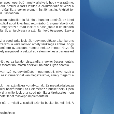
gy spec. operáció, amely ahelyett, hogy visszatérne,
ul. Amikor a törzs lefutott a ciklusváltozó felveszi a
őállítja a vektor elemeit first-től last-ig. A külső for
or utasításban.
ction subaction-ja fut. Ha a handler terminál, ez lehet
icit abort kiváltható return(abort), signal(abort) -tal.
l megszerzi a read lock-ot a hash_table-n és minden
ámlánál, amíg olvassa a számlán lévő összeget. Ezek a
i a seed write lock-ját, hogy megelőzze a konkurens
szerezni a write lock-ot, amely szükséges ahhoz, hogy
aramétere az account number-nek az integer része és
mely megnöveli a vektort egy elemmel, és a paramétert
ét, ez az iterátor visszaadja a vektor összes legális
visszatér no_match értékkel, ha nincs ilyen számla.
l van szó. Az egyidejűség megengedett, mivel ezek a
nál az információnál van megszerezve, amely magáról a
vások más számlákra vonatkoznak. Ez megakadályozza
mikor hozzárendeli az i. eleméhez a bucket-nek). Open
zi a write lock-ot a seed-nél. Ez a kirekesztés nem
apotát lehet másképp implementálni.
ál a nyitott v. csukott számla bucket-jét kell írni. A
számítja ki.