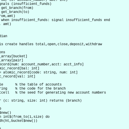
rom, to: account_number, amt: int)

 get_branch(from)

 get_branch(to)

om,amt)

 amt)

ian

is create handles total,open,close,deposit,withdraw

ns

array[bucket]

array[pair]

ecord{num: account_number,acct: acct_info]

mic_record[bal: int]

= atomic_record[code: string, num: int]

c_record[val: int]

le      % the table of accounts

ring    % the code for the branch

tcell   % the seed for generating new account numbers

r (c: string, size: int) returns (branch)



new()

n int$(from_to(1,size) do
