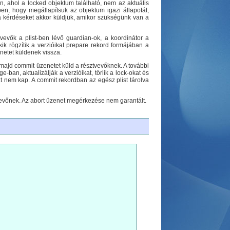
n, ahol a locked objektum található, nem az aktuális
en, hogy megállapítsuk az objektum igazi állapotát,
t a kérdéseket akkor küldjük, amikor szükségünk van a
tvevők a plist-ben lévő guardian-ok, a koordinátor a
ik rögzítik a verzióikat prepare rekord formájában a
enetet küldenek vissza.
, majd commit üzenetet küld a résztvevőknek. A további
ban, aktualizálják a verzióikat, törlik a lock-okat és
zt nem kap. A commit rekordban az egész plist tárolva
ztvevőnek. Az abort üzenet megérkezése nem garantált.