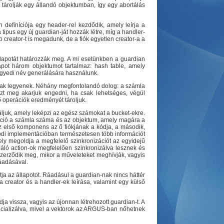
t tárolják egy állandó objektumban, így egy abortálás
definíciója egy header-rel kezdődik, amely leírja a
a tipus egy új guardian-ját hozzák létre, míg a handler-
 creator-t is megadunk, de a fiók egyetlen creator-a a
állapotát határozzák meg. A mi esetünkben a guardian
lapot három objektumot tartalmaz: hash table, amely
 egyedi név generálására használunk.
orsak legyenek. Néhány megfontolandó dolog: a számla
ezt meg akarjuk engedni, ha csak lehetséges, végül
 operációk eredményét tároljuk.
ljuk, amely leképzi az egész számokat a bucket-ekre.
rmáció a számla száma és az objektum, amely magára a
z első komponens az ő fiókjának a kódja, a második,
alódi implementációban természetesen több információt
ely megoldja a megfelelő szinkronizációt az egyidejű
náló action-ok megfelelően szinkronizálva lesznek és
szerződik meg, mikor a műveleteket meghívják, vagyis
záadásával.
tja az állapotot. Ráadásul a guardian-nak nincs háttér
 creator és a handler-ek leírása, valamint egy külső
ja vissza, vagyis az újonnan létrehozott guardian-t. A
inicializálva, mivel a vektorok az ARGUS-ban nőhetnek