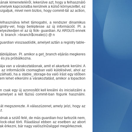
sának kimeneteléről, lekerülve azt, hogy a felhasználó
amelyek kapcsolatba kerülnek a külső környezettel, ez
gatjuk, mivel nem biztos, hogy commit-tál az action,
 felhasználva lehet támogatni, a rendszer dinamikus
istry-vel, hogy beléptesse az új információt. Pl. a
l helyezkedjen el az új fiók- guardian. Az ARGUS ennek
al: b: branch :=branch$create(c) @ n
 guardian visszaadódik, amelyet aztán a registry table-
t táblájában. Pl. amikor a get_branch eljárás megkeres
 és jra próbálkozna.
ája van a várakoztatásnak, amit el akartunk kerülni. A
ő az információk csomagban való küldésével, ahol az
izálható, ha a stable_storage-ba való írást egy időben
em lehet elkerülni a várakoztatást, amikor a topaction
ak egy új azonosítót kell kreálni és inicializálni a
, amelyet a két fázisú commit-ban fogunk használni.
át megszerezte. A válaszüzenet, amely jelzi, hogy az
z.
ódnak a szülő felé, de más guardian-hoz tartozók nem,
lock-okat törli. Ráadásul ebben az esetben az abort
nak érkezni, bár nagy valószínűséggel megérkeznek.