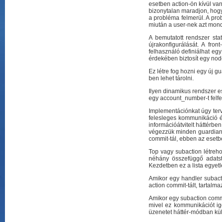
esetben action-ön kívül van
bizonytalan maradjon, hogy
a probléma felmerül. A pro
miután a user-nek azt mond
A bemutatott rendszer sta
újrakonfigurálását. A fro
felhasználó definiálhat egy
érdekében biztosít egy node 
Ez létre fog hozni egy új g
ben lehet tárolni.
Ilyen dinamikus rendszer es
egy account_number-t felfe
Implementációnkat úgy terve
felesleges kommunikáció é
információátvitelt háttérbe
végezzük minden guardian-ná
commit-tál, ebben az esetb
Top vagy subaction létreho
néhány összefüggő adatstr
Kezdetben ez a lista egyetl
Amikor egy handler subacti
action commit-tált, tartalma
Amikor egy subaction commi
mivel ez kommunikációt ig
üzenetet háttér-módban kül