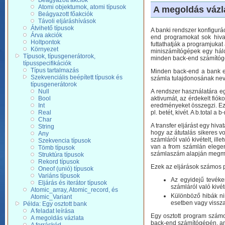
Beágyazott akciók
Atomi objektumok, atomi típusok
A megoldás vázl
Beágyazott főakciók
Távoli eljáráshívások
Átvihető típusok
A banki rendszer konfigurác
Árva akciók
end programokat sok hiva
Holtpontok
futtathatják a programjukat
Környezet
miniszámítógépek egy hál
Típusok, típusgenerátorok,
minden back-end számítógé
típusspecifikációk
Típus tartalmazás
Minden back-end a bank egy
Szekvenciális beépített típusok és
számla tulajdonosának neve
típusgenerátorok
Null
A rendszer használatára eg
Bool
aktivumát, az érdekelt fió
Int
eredményeket összegzi. Ez 
Real
pl. betét, kivét. A b.total 
Char
A transfer eljárást egy hiva
String
hogy az átutalás sikeres vo
Any
számláról való kivételt, ill
Szekvencia típusok
van a from számlán elegend
Tömb típusok
számlaszám alapján megmon
Struktúra típusok
Rekord típusok
Ezek az eljárások számos pr
Oneof (unió) típusok
Variáns típusok
Az egyidejű tevéke
Eljárás és iterátor típusok
számláról való kivét
Atomic_array, Atomic_record, és
Különböző hibák ni
Atomic_Variant
esetben vagy vissza
Példa: Egy osztott bank
A feladat leírása
Egy osztott program számo
A megoldás vázlata
back-end számítógépén, amel