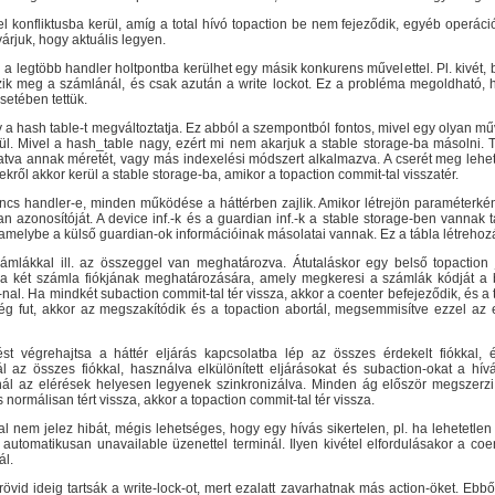
 konfliktusba kerül, amíg a total hívó topaction be nem fejeződik, egyéb operáció
várjuk, hogy aktuális legyen.
a legtöbb handler holtpontba kerülhet egy másik konkurens művelettel. Pl. kivét,
zik meg a számlánál, és csak azután a write lockot. Ez a probléma megoldható, h
setében tettük.
 a hash table-t megváltoztatja. Ez abból a szempontból fontos, mivel egy olyan mű
rül. Mivel a hash_table nagy, ezért mi nem akarjuk a stable storage-ba másolni.
tva annak méretét, vagy más indexelési módszert alkalmazva. A cserét meg lehet o
ekről akkor kerül a stable storage-ba, amikor a topaction commit-tal visszatér.
ncs handler-e, minden működése a háttérben zajlik. Amikor létrejön paraméterké
an azonosítóját. A device inf.-k és a guardian inf.-k a stable storage-ben vannak
, amelybe a külső guardian-ok információinak másolatai vannak. Ez a tábla létrehozásk
zámlákkal ill. az összeggel van meghatározva. Átutaláskor egy belső topaction j
l a két számla fiókjának meghatározására, amely megkeresi a számlák kódját a 
-nal. Ha mindkét subaction commit-tal tér vissza, akkor a coenter befejeződik, és a 
ég fut, akkor az megszakítódik és a topaction abortál, megsemmisítve ezzel az 
 végrehajtsa a háttér eljárás kapcsolatba lép az összes érdekelt fiókkal, és 
z összes fiókkal, használva elkülönített eljárásokat és subaction-okat a hívá
l az elérések helyesen legyenek szinkronizálva. Minden ág először megszerzi 
 normálisan tért vissza, akkor a topaction commit-tal tér vissza.
al nem jelez hibát, mégis lehetséges, hogy egy hívás sikertelen, pl. ha lehetetle
utomatikusan unavailable üzenettel terminál. Ilyen kivétel elfordulásakor a coe
ál.
rövid ideig tartsák a write-lock-ot, mert ezalatt zavarhatnak más action-öket. E