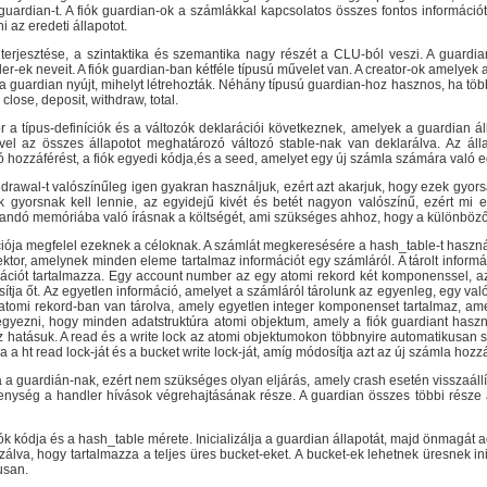
guardian-t. A fiók guardian-ok a számlákkal kapcsolatos összes fontos információ
ni az eredeti állapotot.
rjesztése, a szintaktika és szemantika nagy részét a CLU-ból veszi. A guardian 
dler-ek neveit. A fiók guardian-ban kétféle típusú művelet van. A creator-ok amelyek 
 guardian nyújt, mihelyt létrehozták. Néhány típusú guardian-hoz hasznos, ha több
 close, deposit, withdraw, total.
r a típus-definíciók és a változók deklarációi következnek, amelyek a guardian 
mivel az összes állapotot meghatározó változó stable-nak van deklarálva. Az ál
ló hozzáférést, a fiók egyedi kódja,és a seed, amelyet egy új számla számára való
thdrawal-t valószínűleg igen gyakran használjuk, ezért azt akarjuk, hogy ezek gy
 gyorsnak kell lennie, az egyidejű kivét és betét nagyon valószínű, ezért mi 
llandó memóriába való írásnak a költségét, ami szükséges ahhoz, hogy a különböző
ciója megfelel ezeknek a céloknak. A számlát megkeresésére a hash_table-t haszná
ktor, amelynek minden eleme tartalmaz információt egy számláról. A tárolt info
ációt tartalmazza. Egy account number az egy atomi rekord két komponenssel, a
sítja őt. Az egyetlen információ, amelyet a számláról tárolunk az egyenleg, egy v
 atomi rekord-ban van tárolva, amely egyetlen integer komponenset tartalmaz, am
egyezni, hogy minden adatstruktúra atomi objektum, amely a fiók guardiant hasz
 hatásuk. A read és a write lock az atomi objektumokon többnyire automatikusan 
ja a ht read lock-ját és a bucket write lock-ját, amíg módosítja azt az új számla hoz
ta a guardián-nak, ezért nem szükséges olyan eljárás, amely crash esetén visszaállí
nység a handler hívások végrehajtásának része. A guardian összes többi része a
k kódja és a hash_table mérete. Inicializálja a guardian állapotát, majd önmagát ad
izálva, hogy tartalmazza a teljes üres bucket-eket. A bucket-ek lehetnek üresnek 
usan.