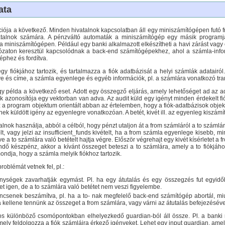
ata
iója a következő. Minden hivatalnok kapcsolatban áll egy miniszámítógépen futó fr
talnok számára. A pénzváltó automaták a miniszámítógép egy másik programjá
 a miniszámítógépen. Például egy banki alkalmazott elkészítheti a havi zárást vag
ózaton keresztül kapcsolódnak a back-end számítógépekhez, ahol a számla-info
phez és fordítva.
 fiókjához tartozik, és tartalmazza a fiók adatbázisát a helyi számlák adatairól
 és címe, a számla egyenlege és egyéb információk, pl. a számlára vonatkozó tran
y példa a következő eset. Adott egy összegző eljárás, amely lehetőséget ad az a
kok azonosítója egy vektorban van adva. Az audit küld egy igényt minden érdekelt 
a program objektum orientált abban az értelemben, hogy a fiók-adatbázisok objek
a b-nek küldött igény az egyenlegre vonatkozóan. A betét, kivét ill. az egyenleg kiszá
talnok használja, abból a célból, hogy pénzt utaljon át a from számláról a to számlár
lt, vagy jelzi az insufficient_funds kivételt, ha a from számla egyenlege kisebb, min
etve a to számlára való betételt hajtja végre. Először végrehajt egy kivét kísérletet a
ő készpénz, akkor a kívánt összeget beteszi a to számlára, amely a to fiókjához
dja, hogy a számla melyik fiókhoz tartozik.
oblémát vetnek fel, pl.:
nységek zavarhatják egymást. Pl. ha egy átutalás és egy összegzés fut egyid
et igen, de a to számlára való betétet nem veszi figyelembe.
ncsenek beszámítva, pl. ha a to- nak megfelelő back-end számítógép abortál, miu
 kellene tennünk az összeget a from számlára, vagy várni az átutalás befejezésével
s különböző csomópontokban elhelyezkedő guardian-ból áll össze. Pl. a banki r
y feldolgozza a fiók számláira érkező igényeket. Lehet egy input guardian, amely 