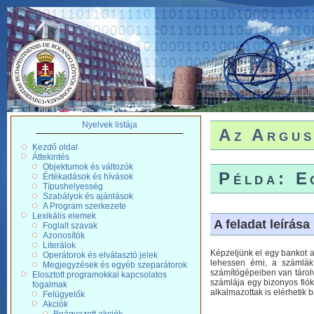
Nyelvek listája
Az Argus
Kezdő oldal
Áttekintés
Objektumok és változók
Példa: E
Értékadások és hívások
Típushelyesség
Szabályok és ajánlások
A Program szerkezete
Lexikális elemek
A feladat leírása
Foglalt szavak
Azonosítók
Literálok
Képzeljünk el egy bankot a
Operátorok és elválasztó jelek
lehessen érni, a számlák
Megjegyzések és egyéb szeparátorok
számítógépeiben van tárolv
Elosztott programokkal kapcsolatos
számlája egy bizonyos fiók
fogalmak
alkalmazottak is elérhetik 
Felügyelők
Akciók