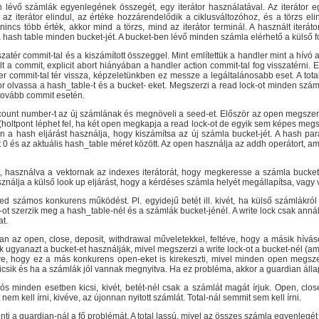
an lévő számlák egyenlegének összegét, egy iterátor használatával. Az iterátor e
 iterátor elindul, az értéke hozzárendelődik a ciklusváltozóhoz, és a törzs elind
ncs több érték, akkor mind a törzs, mind az iterátor terminál. A használt iterátor el
ja a hash table minden bucket-jét. A bucket-ben lévő minden számla elérhető a külső f
szatér commit-tal és a kiszámított összeggel. Mint említettük a handler mint a hívó a
 a commit, explicit abort hiányában a handler action commit-tal fog visszatérni. Expl
 commit-tal tér vissza, képzeletünkben ez messze a legáltalánosabb eset. A tota
tor olvassa a hash_table-t és a bucket- eket. Megszerzi a read lock-ot minden sz
tovább commit esetén.
count number-t az új számlának és megnöveli a seed-et. Először az open megszerz
. (holtpont léphet fel, ha két open megkapja a read lock-ot de egyik sem képes meg
en a hash eljárást használja, hogy kiszámítsa az új számla bucket-jét. A hash p
0 és az aktuális hash_table méret között. Az open használja az addh operátort, a
, használva a vektornak az indexes iterátorát, hogy megkeresse a számla bucket-j
sználja a külső look up eljárást, hogy a kérdéses számla helyét megállapítsa, vagy 
 számos konkurens működést. Pl. egyidejű betét ill. kivét, ha külső számlákró
-ot szerzik meg a hash_table-nél és a számlák bucket-jénél. A write lock csak an
at.
an az open, close, deposit, withdrawal műveletekkel, feltéve, hogy a másik hí
k ugyanazt a bucket-et használják, mivel megszerzi a write lock-ot a bucket-nél (a
ve, hogy ez a más konkurens open-eket is kirekeszti, mivel minden open megszer
icsik és ha a számlák jól vannak megnyitva. Ha ez probléma, akkor a guardian áll
ós minden esetben kicsi, kivét, betét-nél csak a számlát magát írjuk. Open, close-n
em kell írni, kivéve, az újonnan nyitott számlát. Total-nál semmit sem kell írni.
enti a guardian-nál a fő problémát. A total lassú, mivel az összes számla egyenlegét 