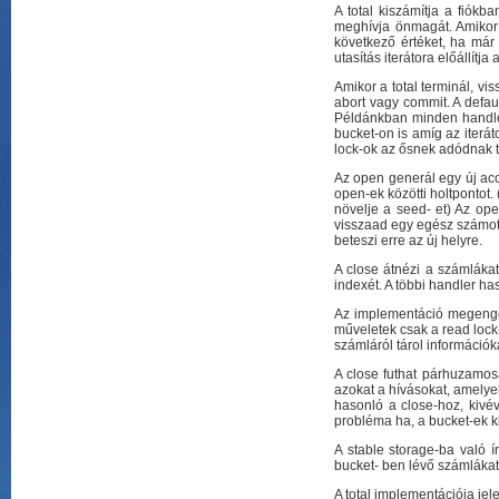
A total kiszámítja a fiókb
meghívja önmagát. Amikor az
következő értéket, ha már ni
utasítás iterátora előállít
Amikor a total terminál, vis
abort vagy commit. A default
Példánkban minden handler
bucket-on is amíg az iterá
lock-ok az ősnek adódnak 
Az open generál egy új ac
open-ek közötti holtpontot
növelje a seed- et) Az op
visszaad egy egész számot 
beteszi erre az új helyre.
A close átnézi a számlákat
indexét. A többi handler ha
Az implementáció megenged
műveletek csak a read lock
számláról tárol információk
A close futhat párhuzamos
azokat a hívásokat, amelye
hasonló a close-hoz, kivé
probléma ha, a bucket-ek k
A stable storage-ba való ír
bucket- ben lévő számlákat n
A total implementációja jel