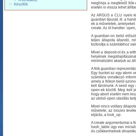
A forráskód
meghívja a megfelelő fiók-
Készítők
esetén is vissza lehet állíta
Az ARGUS a CLU nyelv kite
guardian típusát, ill. a han
ek a műveletek, amelyeket a
create. Az öt handler: open,
A guardian-on belül előszö
teljes állapota állandó, 
biztosítja a számlákhoz va
Mivel a deposit-ot és a wi
helyének megállapításának
minimalizálni akarjuk az á
A fiók guardian reprezentá
Egy bucket az egy atomi ve
számlára vonatkozó inform
amely a fiókon belül azono
kell tárolnunk. A seed egy
open-ek között. Meg kell j
hogy abort esetén nem lesz
az utolsó open utasítás tart
Mivel nincs volitary állapo
művelete, az összes tevéke
eljárás, a look_up.
A create argumentumai a fió
hash_table úgy van inicial
és csökkenhetnek dinamik