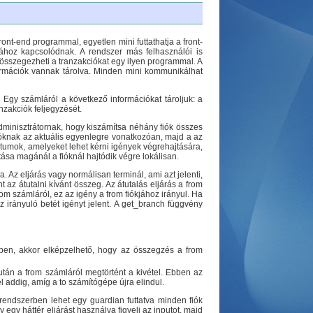
ont-end programmal, egyetlen mini futtathatja a front-
hoz kapcsolódnak. A rendszer más felhasználói is
y összegezheti a tranzakciókat egy ilyen programmal. A
rmációk vannak tárolva. Minden mini kommunikálhat
. Egy számláról a következő információkat tároljuk: a
zakciók feljegyzését.
dminisztrátornak, hogy kiszámítsa néhány fiók összes
fióknak az aktuális egyenlegre vonatkozóan, majd a az
tumok, amelyeket lehet kérni igények végrehajtására,
mítása magánál a fióknál hajtódik végre lokálisan.
a. Az eljárás vagy normálisan terminál, ami azt jelenti,
t az átutalni kívánt összeg. Az átutalás eljárás a from
 from számláról, ez az igény a from fiókjához irányul. Ha
 irányuló betét igényt jelent. A get_branch függvény
őben, akkor elképzelhető, hogy az összegzés a from
tán a from számláról megtörtént a kivétel. Ebben az
 addig, amíg a to számítógépe újra elindul.
endszerben lehet egy guardian futtatva minden fiók
egy háttér eljárást használva figyeli az inputot, majd