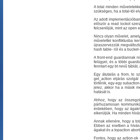
A total minden műveletekkel
szükséges, ha a total-tól el
Az adott implementációban 
először a read lockot szer
felcseréljük, mint az open e
Nincs olyan művelet, amely
művelettel konfliktusba ke
újraszervezzük megváltozta
hash table- ról és a bucket-
A front-end guardiannak ni
felügyel, és a többi guardi
fenntart egy bt nevű táblát
Egy átutalás a from, to s
get_action eljárás szolgá
történik, egy-egy subaction
jelez, akkor ha a másik m
hatását is.
Ahhoz, hogy az összegzést
párhuzamosan kommunikál a
érdekében, hogy az ágakná
elkerüljük. Ha minden hívás
Annak ellenére, hogy a tot
Ebben az esetben a hívás a
ágakat és a topaction abort
Fontos, hogy az action-ok 