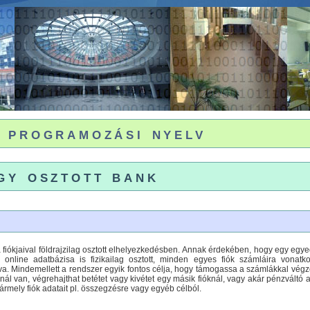
 programozási nyelv
gy osztott bank
 fiókjaival földrajzilag osztott elhelyezkedésben. Annak érdekében, hogy egy egyed
 online adatbázisa is fizikailag osztott, minden egyes fiók számláira vonat
a. Mindemellett a rendszer egyik fontos célja, hogy támogassa a számlákkal végze
nál van, végrehajthat betétet vagy kivétet egy másik fióknál, vagy akár pénzvált
bármely fiók adatait pl. összegzésre vagy egyéb célból.