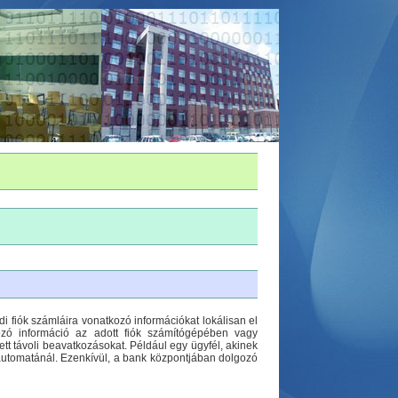
i fiók számláira vonatkozó információkat lokálisan el
kozó információ az adott fiók számítógépében vagy
tt távoli beavatkozásokat. Például egy ügyfél, akinek
ó automatánál. Ezenkívül, a bank központjában dolgozó