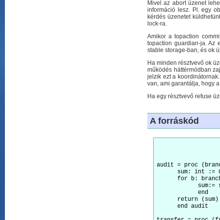
Mivel az abort üzenet lehe
információ lesz. Pl. egy 
kérdés üzenetet küldhetünk
lock-ra.
Amikor a topaction commit-
topaction guardian-ja. Az 
stable storage-ban, és ok ü
Ha minden résztvevő ok üzen
működés háttérmódban zajlik
jelzik ezt a koordinátorna
van, ami garantálja, hogy a 
Ha egy résztvevő refuse üze
A forráskód
audit = proc (bran
      sum: int := 0
      for b: branc
	    sum:= sum +b.total()

	    end

      return (sum)

      end audit
