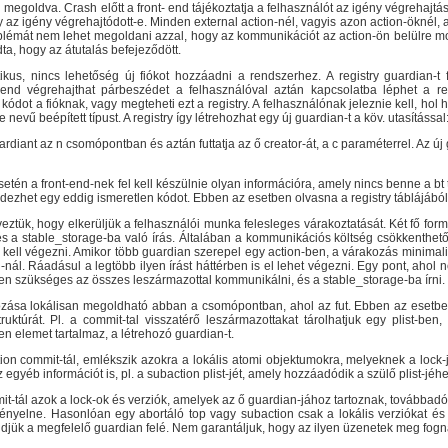
 megoldva. Crash előtt a front- end tájékoztatja a felhasználót az igény végrehajtá
 az igény végrehajtódott-e. Minden external action-nél, vagyis azon action-öknél, 
blémát nem lehet megoldani azzal, hogy az kommunikációt az action-ön belülre moz
ta, hogy az átutalás befejeződött.
tikus, nincs lehetőség új fiókot hozzáadni a rendszerhez. A registry guardian-t
nt-end végrehajthat párbeszédet a felhasználóval aztán kapcsolatba léphet a reg
 kódot a fióknak, vagy megteheti ezt a registry. A felhasználónak jeleznie kell, ho
nevű beépített típust. A registry így létrehozhat egy új guardian-t a köv. utasításs
uardiant az n csomópontban és aztán futtatja az ő creator-át, a c paraméterrel. Az új
etén a front-end-nek fel kell készülnie olyan információra, amely nincs benne a b
dezhet egy eddig ismeretlen kódot. Ebben az esetben olvasna a registry táblájából
ztük, hogy elkerüljük a felhasználói munka felesleges várakoztatását. Két fő form
s a stable_storage-ba való írás. Általában a kommunikációs költség csökkenthet
n kell végezni. Amikor több guardian szerepel egy action-ben, a várakozás minimal
l. Ráadásul a legtöbb ilyen írást háttérben is el lehet végezni. Egy pont, ahol n
en szükséges az összes leszármazottal kommunikálni, és a stable_storage-ba írni.
zása lokálisan megoldható abban a csomópontban, ahol az fut. Ebben az esetben cs
uktúrát. Pl. a commit-tal visszatérő leszármazottakat tárolhatjuk egy plist-ben
en elemet tartalmaz, a létrehozó guardian-t.
on commit-tál, emlékszik azokra a lokális atomi objektumokra, melyeknek a lock-j
z egyéb információt is, pl. a subaction plist-jét, amely hozzáadódik a szülő plist-jéhe
t-tál azok a lock-ok és verziók, amelyek az ő guardian-jához tartoznak, továbbad
ényelne. Hasonlóan egy abortáló top vagy subaction csak a lokális verziókat és 
djük a megfelelő guardian felé. Nem garantáljuk, hogy az ilyen üzenetek meg fog