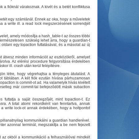
k a fióknál várakoznak. A kivét és a betét konfliktusa
 betét egy számlánál. Ennek az oka, hogy a műveletek
a a write ill. a read lock megszerzésének sorrendjét
velet, amely módosítja a hash_table-t az összes többi
 Természetesen szükség lehet arra, hogy a guardian-t
ldani egy topaction futtatásával, és a másolat az új
nt átvesz minden információt az eszközökről, amelyet
 tárolva. Az elérési procedure felgyorsítása érdekében
or ill. crash után kerül felépítésre.
ön létre, hogy végrehajtsa a tényleges átutalást. A
bt táblában. A két fiók ezután hívása párhuzamosan
topaction is commit-ot ad. Ha valamelyik hívás kivételt
esetleg már commit-tal befejeződött másik subaction
futtatja a saját összegzőjét, mint topaction-t. Ez
sra. A total atomi rekordként van fenntartva, annak
a write lock-ot annak érdekében, hogy a holtpontot
n pillanatnyilag kommunikálni a guardian handlerével.
nter azonnal terminál, megszakítja a be nem fejezett
bből az okból a kommunikáció a felhasználóval mindkét