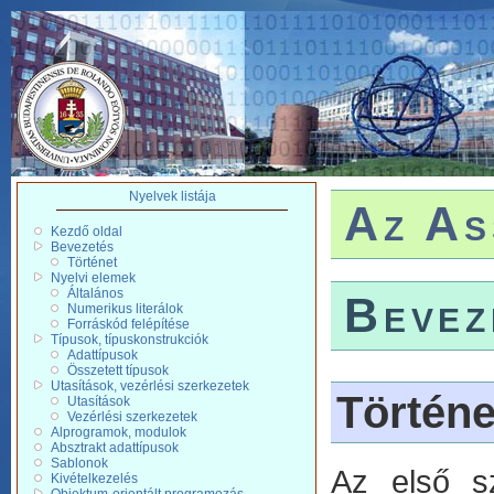
Nyelvek listája
Az As
Kezdő oldal
Bevezetés
Történet
Nyelvi elemek
Általános
Bevez
Numerikus literálok
Forráskód felépítése
Típusok, típuskonstrukciók
Adattípusok
Összetett típusok
Utasítások, vezérlési szerkezetek
Történe
Utasítások
Vezérlési szerkezetek
Alprogramok, modulok
Absztrakt adattípusok
Sablonok
Az első sz
Kivételkezelés