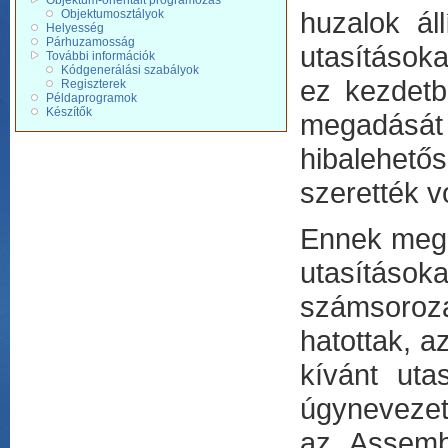
Objektum-orientált programozás
huzalok ál
Objektumosztályok
Helyesség
Párhuzamosság
utasításoka
További információk
Kódgenerálási szabályok
ez kezdetb
Regiszterek
Példaprogramok
Készítők
megadását
hibalehető
szerették v
Ennek megol
utasításo
számsoroz
hatottak, a
kívánt uta
úgynevezet
az Assemb