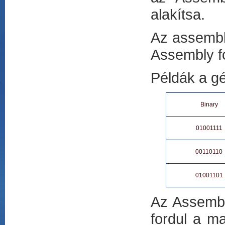
alakítsa.
Az assemble
Assembly fo
Példák a g
Binary
01001111
00110110
01001101
Az Assembl
fordul a m