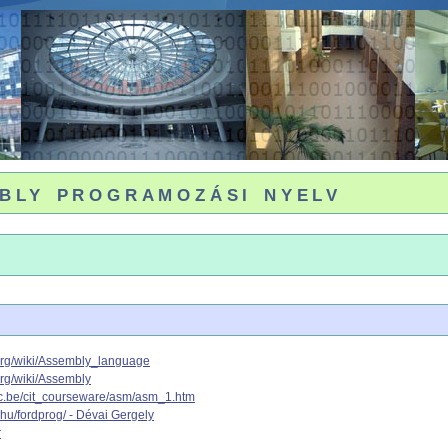
bly programozási nyelv
.org/wiki/Assembly_language
org/wiki/Assembly
.ac.be/cit_courseware/asm/asm_1.htm
.hu/fordprog/ - Dévai Gergely
r