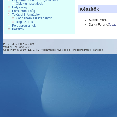
Objektum-orientált programozás
Objektumosztályok
Helyesség
Készítők
Párhuzamosság
További információk
Kódgenerálási szabályok
Szente Márk
Regiszterek
Dajka Ferenc(
fesat
Példaprogramok
Készítők
Powered by PHP and XML
Valid XHTML and CSS
Copgyright © 2010 - ELTE IK, Programozási Nyelvek és Fordítóprogramok Tanszék