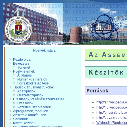
Nyelvek listája
Az Assem
Kezdő oldal
Bevezetés
Történet
Készítők
Nyelvi elemek
Általános
Numerikus literálok
Forráskód felépítése
Típusok, típuskonstrukciók
Források
Adattípusok
Összetett típusok
Utasítások, vezérlési szerkezetek
http://en.wikipedia
Utasítások
Vezérlési szerkezetek
http://hu.wikipedia.
Alprogramok, modulok
http://physinfo.ulb
Absztrakt adattípusok
http://deva.web.elte
Sablonok
Wikipedia/Regiszte
Kivételkezelés