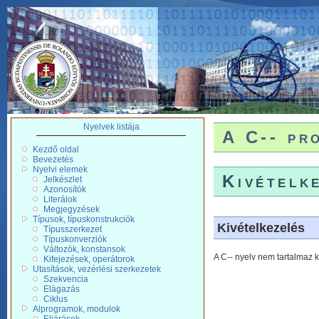
Nyelvek listája
A C-- pr
Kezdő oldal
Bevezetés
Nyelvi elemek
Kivételk
Jelkészlet
Azonosítók
Literálok
Megjegyzések
Típusok, típuskonstrukciók
Kivételkezelés
Típusszerkezet
Típuskonverziók
Változók, konstansok
A C-- nyelv nem tartalmaz k
Kifejezések, operátorok
Utasítások, vezérlési szerkezetek
Szekvencia
Elágazás
Ciklus
Alprogramok, modulok