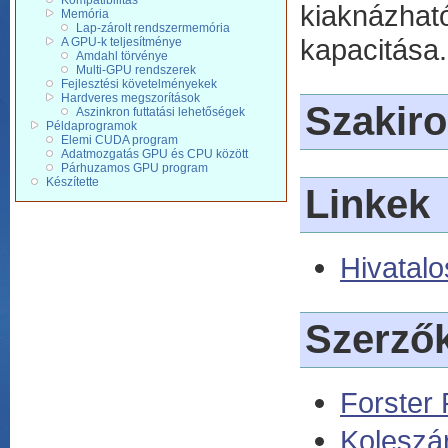
Kompatibilitás
kiaknázha
Memória
Lap-zárolt rendszermemória
kapacitása.
A GPU-k teljesítménye
Amdahl törvénye
Multi-GPU rendszerek
Fejlesztési követelményekek
Hardveres megszorítások
Szakir
Aszinkron futtatási lehetőségek
Példaprogramok
Elemi CUDA program
Adatmozgatás GPU és CPU között
Párhuzamos GPU program
Készítette
Linkek
Hivatalo
Szerző
Forster 
Koleszá