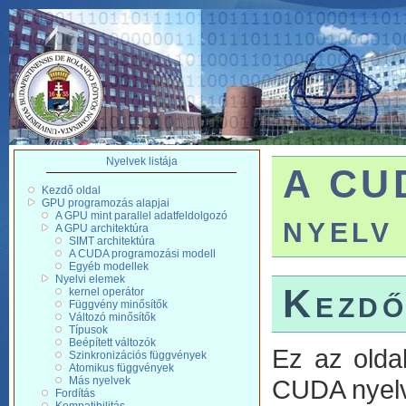
Nyelvek listája
A CUD
Kezdő oldal
GPU programozás alapjai
nyelv
A GPU mint parallel adatfeldolgozó
A GPU architektúra
SIMT architektúra
A CUDA programozási modell
Egyéb modellek
Nyelvi elemek
Kezdő
kernel operátor
Függvény minősítők
Változó minősítők
Típusok
Beépített változók
Ez az olda
Szinkronizációs függvények
Atomikus függvények
CUDA nyelv
Más nyelvek
Fordítás