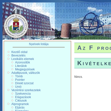
Nyelvek listája
Az F pro
Kezdő oldal
Bevezetés
Lexikális elemek
Kivételk
Azonosítók
Literálok
Megjegyzések
Adattipusok, változók
Tömb
Nincs.
Pointer
Direkt szorzat
Unió
Vezérlési szerkezetek
Szekvencia
Elágazások
Ciklusok
Alprogramok
Eljárás