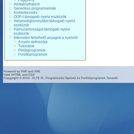
Függvény
Adatabsztrakció
Generikus programsémák
Kivételkezelés
OOP-t támogató nyelvi eszközök
Helyességbizonyítást támogató nyelvi
eszközök
Párhuzamosságot támogató nyelvi
eszközök
Interneten fellelhető anyagok a nyelvről
A nyelv definiciója
Tutoriálok
Példaprogramok
Fordítóprogramok
Powered by PHP and XML
Valid XHTML and CSS
Copgyright © 2010 - ELTE IK, Programozási Nyelvek és Fordítóprogramok Tanszék