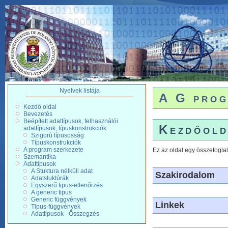
Nyelvek listája
A G prog
Kezdő oldal
Bevezetés
Beépített adattípusok, felhasználói
Kezdőold
adattípusok, típuskonstrukciók
Szigorú típusosság
Típuskonstrukciók
A program szerkezete
Ez az oldal egy összefogl
Szemantika
Adattipusok
A Stuktura nélküli adat
Szakirodalom
Adatstuktúrák
Egyszerű tipus-ellenőrzés
A generic tipus
Generic függvények
Linkek
Tipus-függvények
Adattipusok - Összegzés