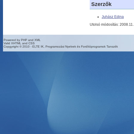
Szerzők
Juhász Edina
Utolsó módosítás: 2008.11
Powered by PHP and XML
Valid XHTML and CSS
Copgyright © 2010 - ELTE IK, Programozási Nyelvek és Fordítóprogramok Tanszék