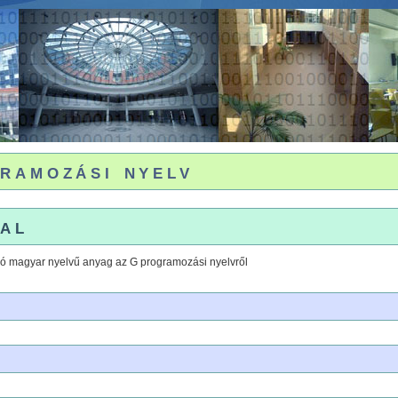
ramozási nyelv
al
aló magyar nyelvű anyag az G programozási nyelvről