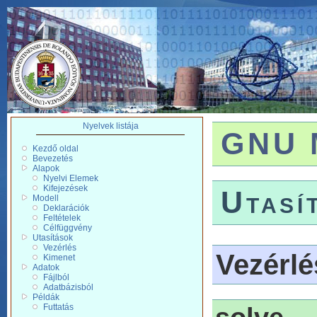
Nyelvek listája
GNU 
Kezdő oldal
Bevezetés
Alapok
Nyelvi Elemek
Kifejezések
Utasí
Modell
Deklarációk
Feltételek
Célfüggvény
Utasítások
Vezérlés
Vezérlé
Kimenet
Adatok
Fájlból
Adatbázisból
Példák
Futtatás