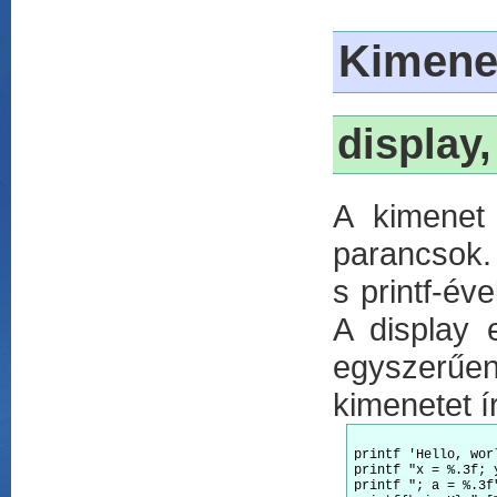
Kimene
display,
A kimenet
parancsok. 
s printf-év
A display 
egyszerűe
kimenetet ír
printf 'Hello, worl
printf "x = %.3f; 
printf "; a = %.3f