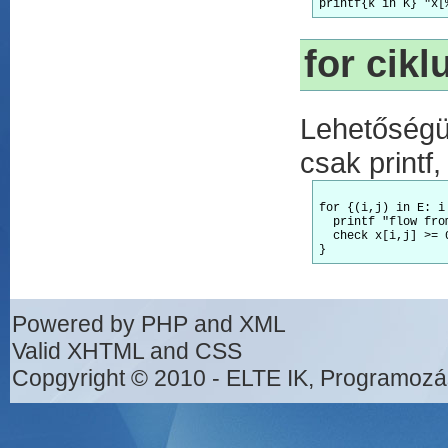
for cikl
Lehetőségün
csak printf
for {(i,j) in E: i 
  printf "flow fro
  check x[i,j] >= 0
Powered by PHP and XML
Valid XHTML and CSS
Copgyright © 2010 - ELTE IK, Programozá