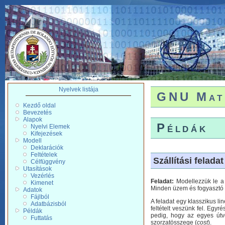
Nyelvek listája
GNU Mat
Kezdő oldal
Bevezetés
Alapok
Példák
Nyelvi Elemek
Kifejezések
Modell
Deklarációk
Feltételek
Szállítási feladat
Célfüggvény
Utasítások
Vezérlés
Feladat:
Modellezzük le a k
Kimenet
Minden üzem és fogyasztó k
Adatok
Fájlból
A feladat egy klasszikus l
Adatbázisból
feltételt veszünk fel. Egy
Példák
pedig, hogy az egyes útv
Futtatás
szorzatösszege (
cost
).