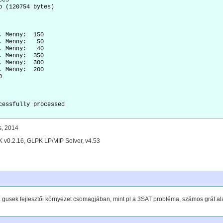
cs

b (120754 bytes)

 Menny:  150 

 Menny:   50 

 Menny:   40 

 Menny:  350 

 Menny:  300 

 Menny:  200 



cessfully processed

s, 2014
K v0.2.16, GLPK LP/MIP Solver, v4.53
a gusek fejlesztői környezet csomagjában, mint pl a 3SAT probléma, számos gráf ala