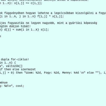
 max annyit szállíthatunk, amennyi annak a kapacitása!

n 1..n}: x[i,j] <= c[i,j];

ek függvényében hogyan lehetne a legolcsóbban kiszolgálni a fogya
{i in 1..k, j in 1..n} f[i,j] * x[i,j];

ljes fogyasztás ne legyen nagyobb, mint a gyártási képesség

ögtön dobjon hibát!

n} d[j] < sum{i in 1..k} s[i];



 dupla for-ciklus!

n 1..n} {

", változók[]

if then else szerkezet

i,j] > 0) then "Uzem: %2d, Fogy: %2d, Menny: %4d \n" else ""), i,
énye

g: %d\n", cost;
