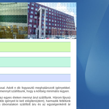
ssal. Adott n db fogyasztó meghatározott igényekkel.
ennyit szállítsunk, hogy a költség minimális legyen.
 az egyes éleken mennyi árut szállítunk. Három típusú
ók igényeit ki kell elégíteni(
dem
), harmadik feltétünk
 útvonalakon szállított áru és az egységenkénti ár