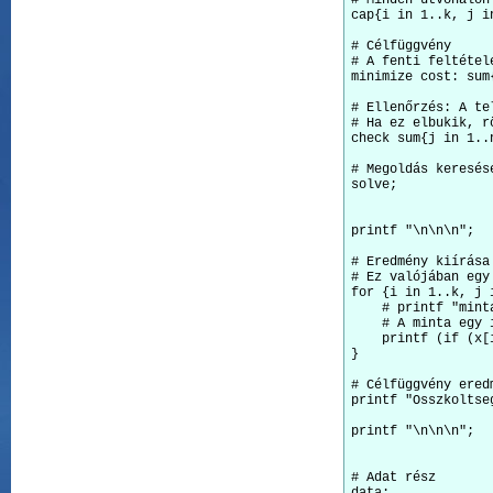
# Minden útvonalon
cap{i in 1..k, j i
# Célfüggvény

# A fenti feltétel
minimize cost: sum
# Ellenőrzés: A te
# Ha ez elbukik, r
check sum{j in 1..
# Megoldás keresése
solve;

printf "\n\n\n";

# Eredmény kiírása

# Ez valójában egy
for {i in 1..k, j i
    # printf "minta
    # A minta egy 
    printf (if (x[
}

# Célfüggvény eredm
printf "Osszkoltse
printf "\n\n\n";

# Adat rész
