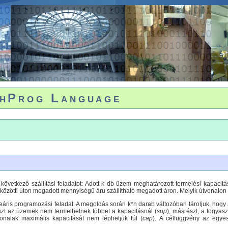
hProg Language
övetkező szállítási feladatot: Adott k db üzem meghatározott termelési kapacitá
özötti úton megadott mennyiségű áru szállítható megadott áron. Melyik útvonalon m
ineáris programozási feladat. A megoldás során k*n darab változóban tároljuk, hogy
részt az üzemek nem termelhetnek többet a kapacitásnál (
sup
), másrészt, a fogyaszt
onalak maximális kapacitását nem léphetjük túl (
cap
). A célfüggvény az egyes