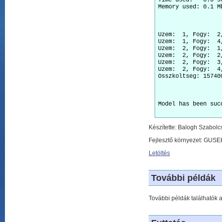
Time used:   0.0 se
Memory used: 0.1 M
Uzem:  1, Fogy:  2,
Uzem:  1, Fogy:  4,
Uzem:  2, Fogy:  1,
Uzem:  2, Fogy:  2,
Uzem:  2, Fogy:  3,
Uzem:  2, Fogy:  4,
Osszkoltseg: 157400
Model has been suc
Készítette: Balogh Szabolc
Fejlesztő környezet: GUSE
Letöltés
További példák
További példák találhatók 