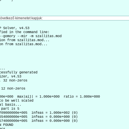


következő kimenetet kapjuk:
P Solver, v4.53

fied in the command line:

--gomory --mir -m szallitas.mod

ion from szallitas.mod...

on from szallitas.mod...

..

cessfully generated

zer, v4.53

 32 non-zeros

12 non-zeros

00e+000  max|aij| = 1.000e+000  ratio = 1.000e+000

to be well scaled

l basis...

part is 5

709000000e+005  infeas = 1.000e+002 (0)

654000000e+005  infeas = 0.000e+000 (0)

574000000e+005  infeas = 0.000e+000 (0)

 FOUND
