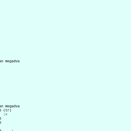
n megadva

n megadva

 (tr)

 :=




