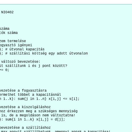
NIO402

záma

ók száma

em termelése

ogyasztó igényei

}; # útvonal kapacitás

}; # szállítási költség egy adott útvonalon

 változó bevezetése:

it szállítunk i és j pont között?

= 0;

vezetése a fogyasztásra

ermelhet többet a kapacitásnál

n 1..k}: sum{j in 1..n} x[i,j] <= s[i];

vezetése a kiszolgáláshoz

hoz érkezzen meg a szükséges mennyiség

 is, de a megoldáson nem változtatna!

}: sum{i in 1..k} x[i,j] = d[j];

bevezetése a szállításhoz
