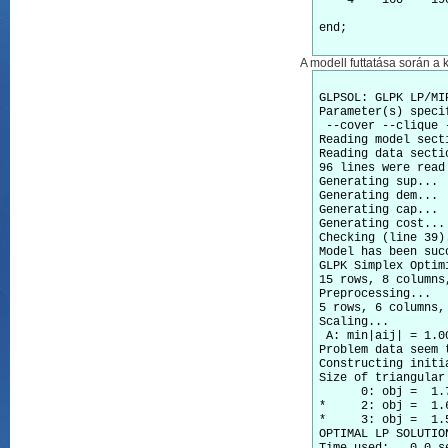
    4    160    190	;
end;

A modell futtatása során a 
GLPSOL: GLPK LP/MI
Parameter(s) speci
 --cover --clique 
Reading model sect
Reading data secti
96 lines were read

Generating sup...

Generating dem...

Generating cap...

Generating cost...

Checking (line 39).
Model has been suc
GLPK Simplex Optimi
15 rows, 8 columns,
Preprocessing...

5 rows, 6 columns, 
Scaling...

 A: min|aij| = 1.0
Problem data seem 
Constructing initia
Size of triangular 
      0: obj =  1.
*     2: obj =  1.
*     3: obj =  1.
OPTIMAL LP SOLUTION