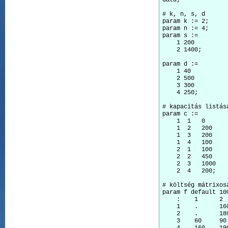
data;

# k, n, s, d

param k := 2;

param n := 4;

param s :=

    1 200

    2 1400;

param d :=

    1 40

    2 500

    3 300

    4 250;

# kapacitás listása
param c :=

    1  1   0

    1  2   200

    1  3   200

    1  4   100

    2  1   100

    2  2   450

    2  3   1000

    2  4   200;

# költség mátrixosa
param f default 100
    :    1      2  
    1    .      160
    2    .      180
    3    60     90
