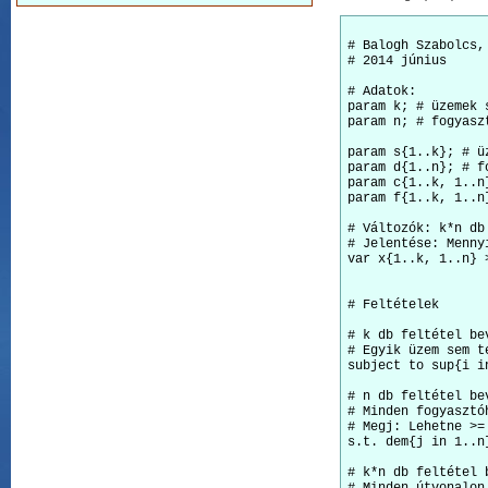
# Balogh Szabolcs, 
# 2014 június

# Adatok:

param k; # üzemek s
param n; # fogyaszt
param s{1..k}; # üz
param d{1..n}; # f
param c{1..k, 1..n
param f{1..k, 1..n
# Változók: k*n db
# Jelentése: Menny
var x{1..k, 1..n} >
# Feltételek

# k db feltétel be
# Egyik üzem sem t
subject to sup{i i
# n db feltétel be
# Minden fogyasztó
# Megj: Lehetne >=
s.t. dem{j in 1..n
# k*n db feltétel 