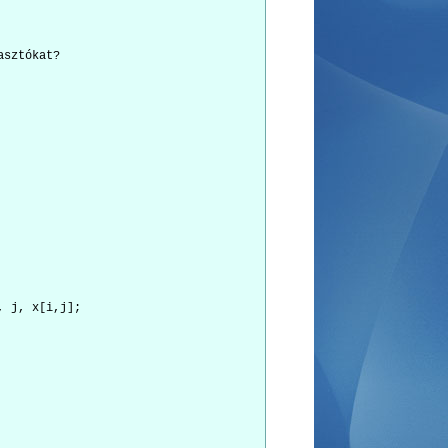
sztókat?

 j, x[i,j];
