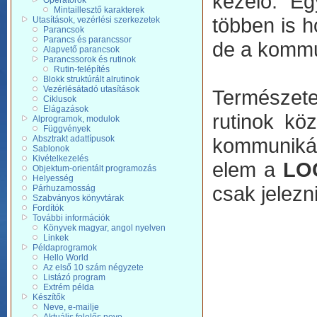
kezelő. Eg
Operátorok
Mintaillesztő karakterek
többen is h
Utasítások, vezérlési szerkezetek
Parancsok
Parancs és parancssor
de a kommu
Alapvető parancsok
Parancssorok és rutinok
Rutin-felépítés
Blokk struktúrált alrutinok
Vezérlésátadó utasítások
Természete
Ciklusok
Elágazások
rutinok köz
Alprogramok, modulok
Függvények
Absztrakt adattípusok
kommunikác
Sablonok
Kivételkezelés
elem a
LO
Objektum-orientált programozás
Helyesség
csak jelezn
Párhuzamosság
Szabványos könyvtárak
Fordítók
További információk
Könyvek magyar, angol nyelven
Linkek
Példaprogramok
Hello World
Az első 10 szám négyzete
Listázó program
Extrém példa
Készítők
Neve, e-mailje