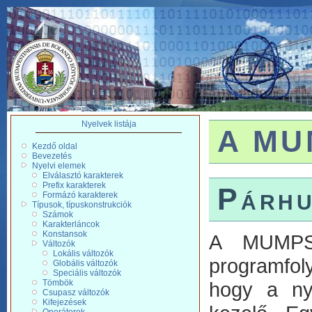
Nyelvek listája
A MUM
Kezdő oldal
Bevezetés
Nyelvi elemek
Elválasztó karakterek
Prefix karakterek
Párhu
Formázó karakterek
Típusok, típuskonstrukciók
Számok
Karakterláncok
Konstansok
A MUMPS 
Változók
Lokális változók
programfol
Globális változók
Speciális változók
Tömbök
hogy a nye
Csupasz változók
Kifejezések