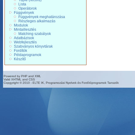
Tuple (record)
Lista
Operátorok
Függvények
Függvények meghatározása
Részleges alkalmazás
Modulok
Mintaillesztés
Matching szabályok
Adatbázisok
Webfejlesztés
Szabványos könyvtárak
Fordítók
Példaprogramok
Készítő
Powered by PHP and XML
Valid XHTML and CSS
Copgyright © 2010 - ELTE IK, Programozási Nyelvek és Fordítóprogramok Tanszék