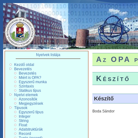
Nyelvek listája
Az OPA p
Kezdő oldal
Bevezetés
Bevezetés
Készítő
Miért is OPA?
Egyszerű munka
Szintaxis
Statikus típus
Nyelvi elemek
Készítő
Azonosítók
Megjegyzések
Típusok
Boda Sándor
Egyszerű típus
Integer
String
Float
Adatstruktúrák
Record