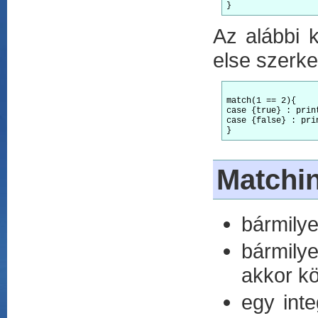
Az alábbi k
else szerk
match(1 == 2){

case {true} : prin
case {false} : pri
Matchi
bármilye
bármily
akkor kö
egy inte