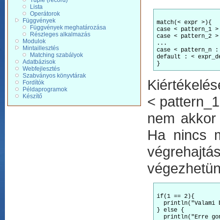
Tuple (record)
Lista
Operátorok
Függvények
match(< expr >){

Függvények meghatározása
case < pattern_1 > 
Részleges alkalmazás
case < pattern_2 > 
Modulok
...

Mintaillesztés
case < pattern_n : 
Matching szabályok
default : < expr_de
Adatbázisok
Webfejlesztés
Szabványos könyvtárak
Kiértékelés
Fordítók
Példaprogramok
Készítő
< pattern_1
nem akkor f
Ha nincs m
végrehajtás
végezhetünk
if(1 == 2){

  println("Valami 
} else {

  println("Erre gon