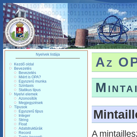
Nyelvek listája
Az OP
Kezdő oldal
Bevezetés
Bevezetés
Miért is OPA?
Egyszerű munka
Minta
Szintaxis
Statikus típus
Nyelvi elemek
Azonosítók
Megjegyzések
Típusok
Mintail
Egyszerű típus
Integer
String
Float
Adatstruktúrák
A mintailles
Record