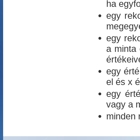
ha egyf
egy reko
megegye
egy reko
a minta
értékeiv
egy ért
el és x 
egy érté
vagy a m
minden m