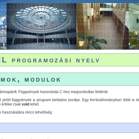
L programozási nyelv
mok, modulok
ámogatott. Függvények használata C-hez megszokottan történik.
jelölt függvények a program belépési pontjai. Egy forrásállományban több is le
si értéke csak
void
lehet.
 használatára nincs lehetőség.