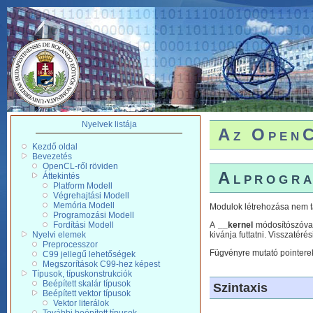
Nyelvek listája
Az OpenC
Kezdő oldal
Bevezetés
OpenCL-ről röviden
Alprogra
Áttekintés
Platform Modell
Végrehajtási Modell
Memória Modell
Modulok létrehozása nem t
Programozási Modell
Fordítási Modell
A
__kernel
módosítószóval 
Nyelvi elemek
kivánja futtatni. Visszatéré
Preprocesszor
Fügvényre mutató pointerek
C99 jellegű lehetőségek
Megszorítások C99-hez képest
Típusok, típuskonstrukciók
Beépített skalár típusok
Szintaxis
Beépített vektor típusok
Vektor literálok