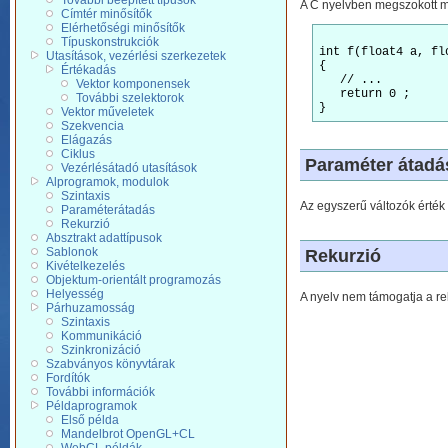
További beépített típusok
A C nyelvben megszokott m
Címtér minősítők
Elérhetőségi minősítők
Típuskonstrukciók
int f(float4 a, flo
Utasítások, vezérlési szerkezetek
{

Értékadás
   // ...

Vektor komponensek
   return 0 ;

További szelektorok
Vektor műveletek
Szekvencia
Elágazás
Ciklus
Paraméter átadá
Vezérlésátadó utasítások
Alprogramok, modulok
Szintaxis
Az egyszerű változók érték 
Paraméterátadás
Rekurzió
Absztrakt adattípusok
Sablonok
Rekurzió
Kivételkezelés
Objektum-orientált programozás
Helyesség
A nyelv nem támogatja a rek
Párhuzamosság
Szintaxis
Kommunikáció
Szinkronizáció
Szabványos könyvtárak
Fordítók
További információk
Példaprogramok
Első példa
Mandelbrot OpenGL+CL