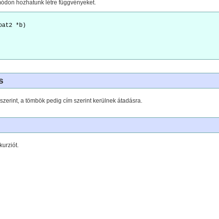
ódon hozhatunk létre függvényeket.
at2 *b)

s
szerint, a tömbök pedig cím szerint kerülnek átadásra.
urziót.