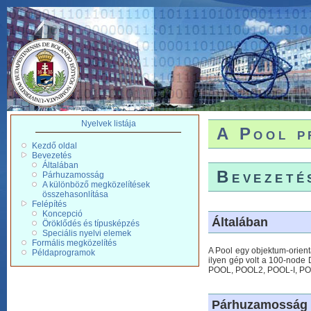
Nyelvek listája
A Pool p
Kezdő oldal
Bevezetés
Általában
Bevezeté
Párhuzamosság
A különböző megközelítések
összehasonlítása
Felépítés
Koncepció
Általában
Öröklődés és típusképzés
Speciális nyelvi elemek
Formális megközelítés
A Pool egy objektum-orien
Példaprogramok
ilyen gép volt a 100-node 
POOL, POOL2, POOL-I, POO
Párhuzamosság