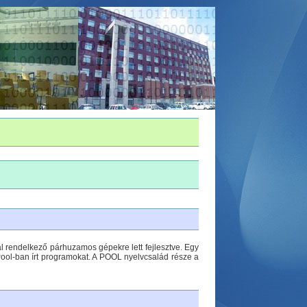
 rendelkező párhuzamos gépekre lett fejlesztve. Egy
Pool-ban írt programokat. A POOL nyelvcsalád része a