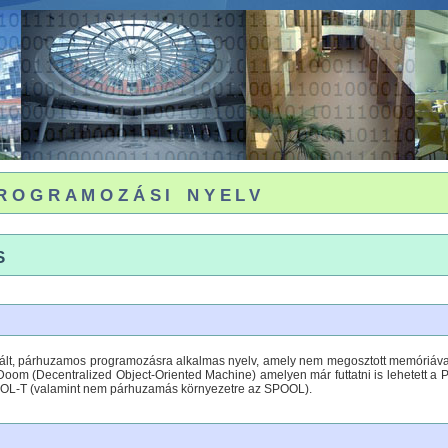
rogramozási nyelv
s
tált, párhuzamos programozásra alkalmas nyelv, amely nem megosztott memóriával
Doom (Decentralized Object-Oriented Machine) amelyen már futtatni is lehetett a 
L-T (valamint nem párhuzamás környezetre az SPOOL).