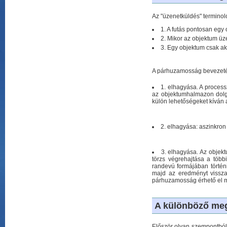
Az "üzenetküldés" terminol
1. A futás pontosan egy 
2. Mikor az objektum ü
3. Egy objektum csak akk
A párhuzamosság bevezeté
1. elhagyása. A proces
az objektumhalmazon dolg
külön lehetőségeket kíván a
2. elhagyása: aszinkron
3. elhagyása. Az objek
törzs végrehajtása a több
randevú formájában történi
majd az eredményt vissza
párhuzamosság érhető el m
A különböző meg
Először olyan szempontból