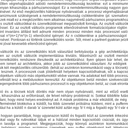
lőtlen végrehajtásából adódó nemdeterminisztikusság kezelése: ezt a minimumr
onyan kihasználja a párhuzamosságot. Ez a nemdeterminisztikusság nagyon gyo
sével. Az első megközelítés hátrányai nyilvánvalóak: a processz végrehajtásának
anizmusok szükségesek a nemdeterminisztikusság csökkentésére (pl. szemaforok)
. Ezek miatt ez a megközelítés nem alkalmas nagyméretű párhuzamos programokhoz
sztott változókkal és üzenetküldéssel megvalósított formája. Az osztott változó
ssel. Ez az osztott változós programok ellenőrzésének formalizációjakor rögtön
rint invariáns állítást kell adnunk minden processz minden más processzel val
ással n*(m+1)*m*(n-1) ellenőrzést igényel. Az n csökkentése a párhuzamosságo
ével. Pontosan ez történik üzenetküldés során. Sőt, mivel a partnert gyakran jelzik 
mi jóval kevesebb ellenőrzést igényel.
változók és az üzenetküldés közti választást befolyásolja a gép architektúrá
en az osztott változók implementálása triviális. Másrészről az osztott memór
enetküldés rendszere illeszkedik az architektúrához. Ilyen gépen bár lehet, 
nem ismert az architektúra, akkor jobb az üzenetküldést választani. Az eddigi
k két megközelítés célszerűbb. (tehát az aszinkron kommunikáció vagy a törzsek) 
lesznek. A processzek csak jóldefiniált helyeken kapcsolódhatnak, sőt a kapc
 objektum változói más objektumoktól védve vannak. Ha adatokat kell több process
ldefiniált lesz a metódusokon keresztül. Az objektumon belül minden szekvenciáli
egengednénk több párhuzamos processzt is egy objektumon belül, az csak elrontan
ó és a törzsek közti döntés már nem olyan nyilvánvaló, mint az előző eset
kihasználva az erőforrásait, de felvet néhány problémát is: Sokkal többféle fut
ítani, hogy mind helyes eredményt ad. A másik probléma a már elküldött, de mé
fferméretet blokkolva a küldőt, ha több üzenetet próbálna küldeni, mint a pufferm
ul ha a küldő n darab 'a' üzenetet küld aztán egy 'b'-t míg a fogadó egy 'b'-t vár 
hogyan garantáljuk, hogy ugyanazon küldő és fogadó közt az üzenetek érkezési
lokkal vagy fix rutinokkal látjuk el a hálózat minden kapcsolódó csúcsát, és ü
 lassítja a programot. Megjegyezzük, hogy könnyű aszinkron kommunikáció
 tartalmaz: minden aszinkron üzenetnek egy puffer objektumot kell létrehoz