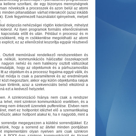
a kellene szorítani, de egy bizonyos mennyiségnek
rsan növekszik a processzek és azon belül az atomi
 minden pillanatában várhat interakciót (azaz inkább
. Ezek fegyelmezett használatot igényelnek, melyet
.
kkal dolgozás nehézségei rögtön kiderülnek, mihelyst
 kiderül. Az ilyen programok formális ellenőrzésének
ó kapcsolata előtt és után. Például n processz és m
t csökkenti, míg m csökkentése megoldható az atomi
explicit, ez az ellenőrzést leszorítja egypár résztvevő
ja. Osztott memóriával rendelkező rendszerekben és
ia nélküli, kommunikációs hálózattal összekapcsolt
de nagyon nehéz és nem hatékony osztott változókat
ek mutatják, hogy az objektumok és a párhuzamosítás
Itt az objektum és a processz fogalma eggyé válik, és
solat módja is csak a paraméterek és az eredmények
z közt megosztani, akkor egy külön objektumba rakjuk
san történik, azaz a szekvenciális belső elkülönül a
á ezt a kedvező helyzetet.
ben. A szinkronizáció hiánya nem csak a rendszer
ása lehel, mint szinkron kommunikáció esetében, és a
g meg nem érkezett üzenetek pufferelése. Elvben nem
éret, mert ez holtpontot idézhet elő a szemantikailag
először, akkor holtpont alakul ki, ha n nagyobb, mint a
 sorrendje megegyezzen a küldési sorrendjükkel. Ez
gyelünk, hogy a sorrend az átvitel minden pontjában
t implementálni olyan nyelven ami csak szinkron
ni. A POOL-ban szinkron kommunikációt és törzset