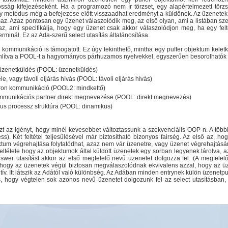
sság kifejezéseként. Ha a programozó nem ír törzset, egy alapértelmezett törz
gy metódus még a befejezése előtt visszaadhat eredményt a küldőnek. Az üzenetek á
lmaz. Azaz pontosan egy üzenet válaszolódik meg, az első olyan, ami a listában s
maz, ami specifikálja, hogy egy üzenet csak akkor válaszolódjon meg, ha egy felt
minál. Ez az Ada-szerű select utasítás általánosítása.
kommunikáció is támogatott. Ez úgy tekinthető, mintha egy puffer objektum kele
onlítva a POOL-t a hagyományos párhuzamos nyelvekkel, egyszerűen besorolhatók a
y üzenetküldés (POOL: üzenetküldés)
le, vagy távoli eljárás hívás (POOL: távoli eljárás hívás)
kron kommunikáció (POOL2: mindkettő)
ommunikációs partner direkt megnevezése (POOL: direkt megnevezés)
kus processz struktúra (POOL: dinamikus)
zt az igényt, hogy minél kevesebbet változtassunk a szekvenciális OOP-n. A többi
ess). Két feltétel teljesülésével már biztosítható bizonyos fairség. Az első az, h
tum végrehajtása folytatódhat, azaz nem vár üzenetre, vagy üzenet végrehajtásár
ltétele hogy az objektumok által küldött üzenetek egy sorban legyenek tárolva, a
swer utasítást akkor az első megfelelő nevű üzenetet dolgozza fel. (A megfelelő
s, hogy az üzenetek végül biztosan megválaszolódnak ekvivalens azzal, hogy az ü
ív. Itt látszik az Adától való különbség. Az Adában minden entrynek külön üzenetpu
es, hogy végtelen sok azonos nevű üzenetet dolgozunk fel az select utasításban,