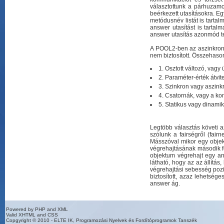
választottunk a párhuzamo
beérkezett utasításokra. E
metódusnév listát is tarta
answer utasítást is tartal
answer utasítás azonmód ter
A POOL2-ben az aszinkron 
nem biztosított. Összehas
1. Osztott változó, vag
2. Paraméter-érték átvite
3. Szinkron vagy aszin
4. Csatornák, vagy a k
5. Statikus vagy dinami
Legtöbb választás követi a
szólunk a fairségről (fairn
Másszóval mikor egy objek
végrehajtásának második fe
objektum végrehajt egy an
látható, hogy az az állítá
végrehajtási sebesség pozit
biztosított, azaz lehetség
answer ág.
Powered by PHP and XML
Valid XHTML and CSS
Copgyright © 2010 - ELTE IK, Programozási Nyelvek és Fordítóprogramok Tanszék