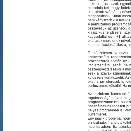
lelke a processzek egyen
maradnia kell, hogy haték
utasítások számának növelé
megszakítást). Külön mech
nem kényszerít ki a nyelv
A párhuzamos programozás o
összevetjük az üzenetküldé
klasszikus rendszerei sze
kapcsolattal és m+1 állít
eljárások méretének növelés
kommunikációs állításra, a
Természetesen az osztott 
szekvenciális rendszerekb
processzorok esetén az üz
implementálni. Tehát, ha 
összeegyeztetésekor a mási
ezek a szavak szinonimák 
küldésére korlátozódik. Az
őket, s így elérésük is jó
párhuzamos külsőtől. Ha m
Az aszinkron kommunikáci
rugalmasságát növeli meg, 
programozónak kell biztos
használhatunk rögzített pu
helyes programban is. Példá
pufferméret.
Egy másik probléma, hogy 
biztosítható, ha protokol
megmaradjon. Ez azonban
kommunikációt és törzset