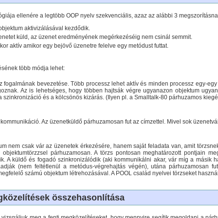
ógiája ellenére a legtöbb OOP nyelv szekvenciális, azaz az alábbi 3 megszorításnak
objektum aktivizálásával kezdődik.
zenetet küld, az üzenet eredményének megérkezéséig nem csinál semmit.
or aktív amikor egy bejövő üzenetre felelve egy metódust futtat.
sének több módja lehet:
sz fogalmának bevezetése. Több processz lehet aktív és minden processz egy-eg
oznak. Az is lehetséges, hogy többen hajtsák végre ugyanazon objektum ugya
 szinkronizáció és a kölcsönös kizárás. (Ilyen pl. a Smalltalk-80 párhuzamos kiegé
 kommunikáció. Az üzenetküldő párhuzamosan fut az címzettel. Mivel sok üzenetvál
tum nem csak vár az üzenetek érkezésére, hanem saját feladata van, amit törzsne
i objektumtörzzsel párhuzamosan. A törzs pontosan meghatározott pontjain meg
k. A küldő és fogadó szinkronizálódik (aki kommunikálni akar, vár míg a másik ha
adják (nem feltétlenül a metódus-végrehajtás végén), utána párhuzamosan fu
egfelelő számú objektum létrehozásával. A POOL család nyelvei törzseket haszná
közelítések összehasonlítása
 vizsgáljuk meg a fenti megközelítéseket, hogy mennyire segítik megoldani a p