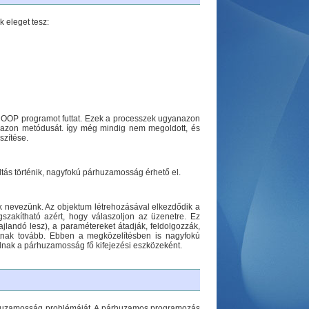
 eleget tesz:
y OOP programot futtat. Ezek a processzek ugyanazon
nazon metódusát. így még mindig nem megoldott, és
szítése.
tás történik, nagyfokú párhuzamosság érhető el.
k nevezünk. Az objektum létrehozásával elkezdődik a
szakítható azért, hogy válaszoljon az üzenetre. Ez
jlandó lesz), a paramétereket átadják, feldolgozzák,
tnak tovább. Ebben a megközelítésben is nagyfokú
lnak a párhuzamosság fő kifejezési eszközeként.
árhuzamosság problémáját. A párhuzamos programozás