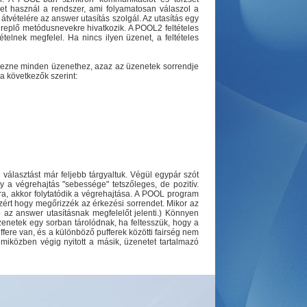
set használ a rendszer, ami folyamatosan válaszol a
tvételére az answer utasítás szolgál. Az utasítás egy
zereplő metódusnevekre hivatkozik. A POOL2 feltételes
ételnek megfelel. Ha nincs ilyen üzenet, a feltételes
tkezne minden üzenethez, azaz az üzenetek sorrendje
 következők szerint:
 választást már feljebb tárgyaltuk. Végül egypár szót
ogy a végrehajtás "sebessége" tetszőleges, de pozitív.
a, akkor folytatódik a végrehajtása. A POOL program
zért hogy megőrizzék az érkezési sorrendet. Mikor az
 az answer utasításnak megfelelőt jelenti.) Könnyen
zenetek egy sorban tárolódnak, ha feltesszük, hogy a
ffere van, és a különböző pufferek közötti fairség nem
 miközben végig nyitott a másik, üzenetet tartalmazó