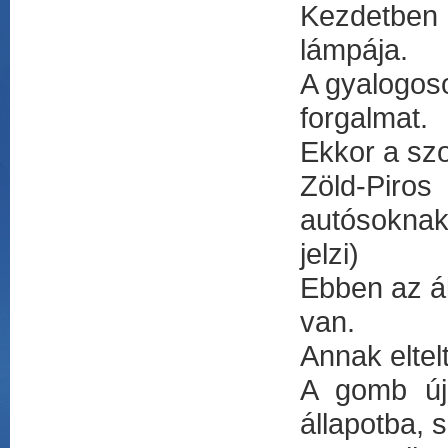
Kezdetben
lámpája.
A gyalogos
forgalmat.
Ekkor a sz
Zöld-Piros
autósoknak
jelzi)
Ebben az ál
van.
Annak eltelt
A gomb újb
állapotba, 