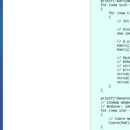
    printf("Kartya
    for (new szin 
    {

        for (new t
        {

            // Itt 
            // Kis
            new in
            // A c
            Pakli[
            Pakli[
            // Maj
            // Ehh
            // str
            // Err
            strcat
            strcat
            strcat
        }

    }

    printf("Keveres
    // Csomag megke
    // Modszer: 10
    for (new iter 
    {

        // Csere m
        Csere(Pakli
    }
