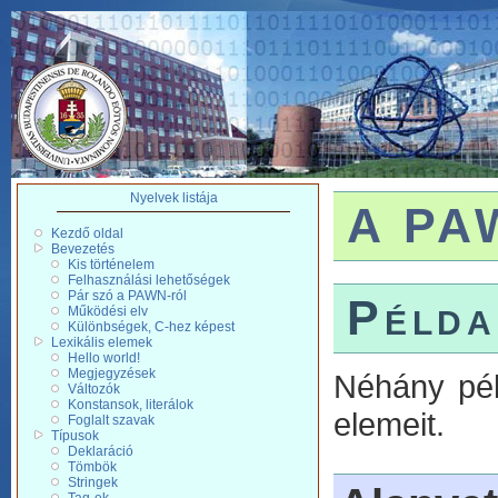
Nyelvek listája
A PAW
Kezdő oldal
Bevezetés
Kis történelem
Felhasználási lehetőségek
Pár szó a PAWN-ról
Példa
Működési elv
Különbségek, C-hez képest
Lexikális elemek
Hello world!
Megjegyzések
Néhány pél
Változók
Konstansok, literálok
elemeit.
Foglalt szavak
Típusok
Deklaráció
Tömbök
Stringek