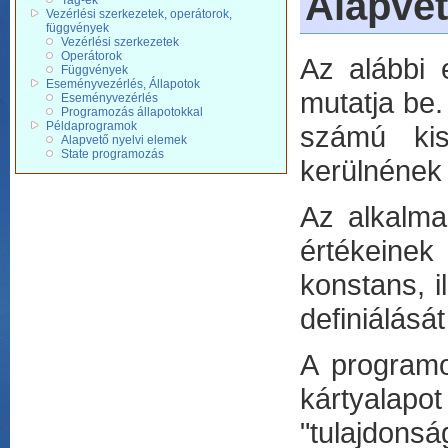
Alapvet
Tag-ek
Vezérlési szerkezetek, operátorok,
függvények
Vezérlési szerkezetek
Operátorok
Az alábbi 
Függvények
Eseményvezérlés, Állapotok
mutatja be
Eseményvezérlés
Programozás állapotokkal
Példaprogramok
számú kis
Alapvető nyelvi elemek
State programozás
kerülnének 
Az alkalma
értékeinek
konstans, i
definiálását
A programo
kártyalapo
"tulajdon