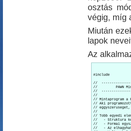
osztás mód
végig, míg 
Miután eze
lapok nevei
Az alkalma
#include 
//  --------------
//         PAWN Mi
//  --------------
//

// Mintaprogram a 
// Aki programozot
// eggyszeruseget,
//

// Tobb egyedi ele
//   - Struktura ke
//   - Formai egysz
//   - Az elhagyha