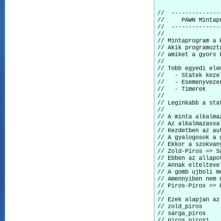
//  --------------
//     PAWN Mintap
//  --------------
// 

// Mintaprogram a 
// Akik programozt
// amiket a gyors 
// 

// Tobb egyedi ele
//   - Statek kezel
//   - Esemenyvezer
//   - Timerek

// 

// Leginkabb a sta
// 

// A minta alkalma
// Az alkalmazassa
// Kezdetben az au
// A gyalogosok a 
// Ekkor a szokvan
// Zold-Piros => S
// Ebben az allapo
// Annak eltelteve
// A gomb ujboli m
// Amennyiben nem 
// Piros-Piros => 
// 

// Ezek alapjan az
// zold_piros

// sarga_piros

// piros_piros1
