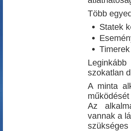
Több egyedi
Statek 
Esemény
Timerek
Leginkább 
szokatlan d
A minta al
működését 
Az alkalm
vannak a l
szükséges 