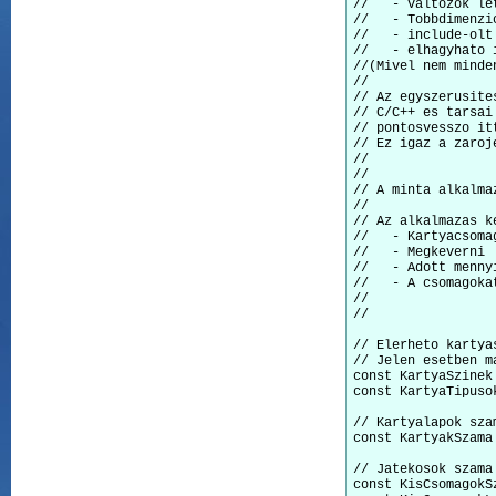
//   - Valtozok let
//   - Tobbdimenzi
//   - include-olt
//   - elhagyhato 
//(Mivel nem minde
//

// Az egyszerusite
// C/C++ es tarsai
// pontosvesszo it
// Ez igaz a zaroje
//

//

// A minta alkalma
//

// Az alkalmazas k
//   - Kartyacsomag
//   - Megkeverni

//   - Adott menny
//   - A csomagoka
//

//

// Elerheto kartya
// Jelen esetben m
const KartyaSzinek 
const KartyaTipusok
// Kartyalapok sza
const KartyakSzama
// Jatekosok szama
const KisCsomagokSz