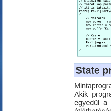
// Klasszikus swap 
// Tombot kap para
// Itt is latszik,
Csere( Pakli[Karty
{

    // Valtozok

    new egyes = ra
    new kettes = r
    new puffer[Kar
    // Csere

    puffer = Pakli[
    Pakli[egyes] = 
    Pakli[kettes] =
}

State 
Mintaprogr
Akik progr
egyedül a 
átláthatósá