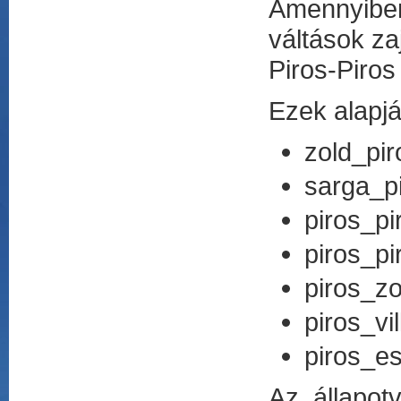
Amennyiben
váltások za
Piros-Piros
Ezek alapjá
zold_pir
sarga_p
piros_pi
piros_pi
piros_zo
piros_vi
piros_e
Az állapotv