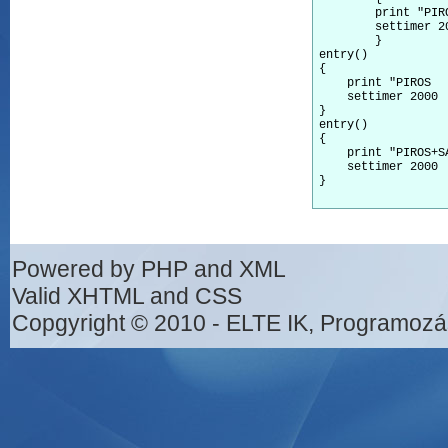
	print "PIROS       | VILLOGO ZOLD\n" // Kiirjuk a lampak allapotat

	settimer 2000

	}

entry() 
{

    print "PIROS  
    settimer 2000

}

entry() 
{

    print "PIROS+S
    settimer 2000

}

Powered by PHP and XML
Valid XHTML and CSS
Copgyright © 2010 - ELTE IK, Programozá