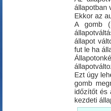
állapotban 
Ekkor az a
A gomb (s
állapotvált
állapot vál
fut le ha ál
Állapoton
állapotvál
Ezt úgy leh
gomb megny
időzítőt és
kezdeti áll