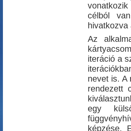
vonatkozik 
célból va
hivatkozva
Az alkalm
kártyacsom
iteráció a 
iterációkb
nevet is. 
rendezett 
kiválasztun
egy küls
függvényh
képzése. E