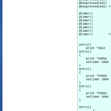
@keypressed(key) 
	state pir
@keypressed(key) <>   								{} /* fallback, biztositja, hogy nem megfelelo allapotban ne hasaljon el. SKIP utas
@timer()         
		
@timer()         
		
@timer()         
		
@timer()         
			
@timer()         
		
@timer()         
		
@timer()         <
entry() 
    print "ZOLD   
entry() 
{

    print "SARGA  
    settimer 2000 
}

entry() 
{

    print "PIROS  
    settimer 2000

}

entry() 
{

    print "PIROS  
    settimer 5000

}

entry() 
	{
