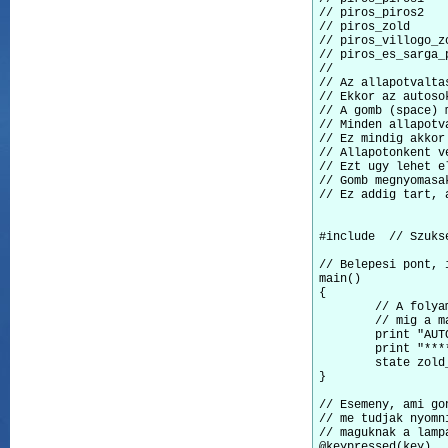
// piros_piros2

// piros_zold

// piros_villogo_zo
// piros_es_sarga_p
// 

// Az allapotvalta
// Ekkor az autoso
// A gomb (space) 
// Minden allapotv
// Ez mindig akkor
// Allapotonkent v
// Ezt ugy lehet e
// Gomb megnyomasa
// Ez addig tart, 
#include 
 // Szuks
// Belepesi pont, 
main()

{

	// A folyamatot egy "tablazatban" irjuk ki, ahol az elso oszlop a kocsik lampaja,

	// mig a masik, a gyalogosok lampajanak allapotat mutatja.

	print "AUTO        | GYALOGOS\n" // Fejlec

	print "*******************************\n" // Vonal :)

	state zold_piros // Beallitjuk a kezdeti allapotot: Autoknak zold, gyalogosoknak piros

}

// Esemeny, ami go
// me tudjak nyomn
// maguknak a lamp
@keypressed(key) 
    