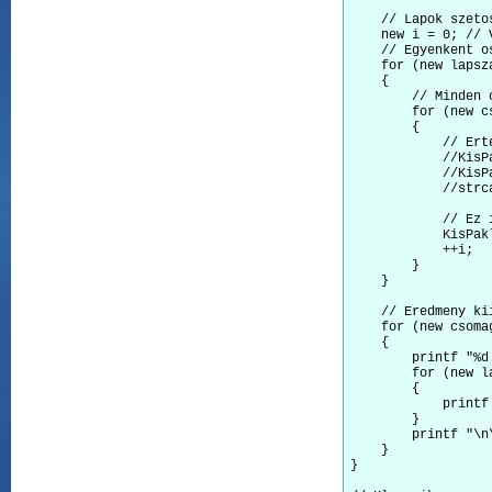
    // Lapok szetos
    new i = 0; // 
    // Egyenkent o
    for (new lapsz
    {

        // Minden 
        for (new c
        {

            // Erte
            //KisP
            //KisP
            //strc
            // Ez i
            KisPak
            ++i;

        }

    }

    // Eredmeny kii
    for (new csoma
    {

        printf "%d
        for (new l
        {

            printf
        }

        printf "\n\
    }

}
