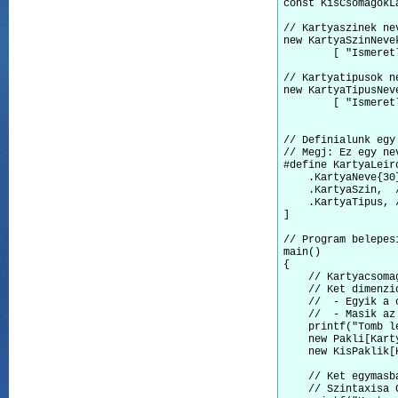
const KisCsomagokLa
// Kartyaszinek nev
new KartyaSzinNeve
        [ "Ismeret
// Kartyatipusok ne
new KartyaTipusNev
        [ "Ismeret
// Definialunk egy
// Megj: Ez egy ne
#define KartyaLeiro
    .KartyaNeve{30
    .KartyaSzin,  
    .KartyaTipus, 
]

// Program belepesi
main()

{

    // Kartyacsoma
    // Ket dimenzio
    //  - Egyik a 
    //  - Masik az
    printf("Tomb l
    new Pakli[Kart
    new KisPaklik[
    // Ket egymasb
    // Szintaxisa C