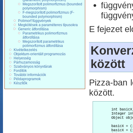
(parametric polymorphism)
függvén
Megszorított polimorfizmus (bounded
polymorphism)
F-megszorított polimorfizmus (F-
függvén
bounded polymorphism)
Polimorf függvények
Megkötések a paraméteres típusokra
E fejezet e
Generic átfordítása
Parametrikus polimorfizmus
átfordítása
Megszorított parametrikus
polimorfizmus átfordítása
Konverz
Kivételkezelés
Objektum-orientált programozás
Helyesség
között
Párhuzamosság
Szabványos könyvtárak
Fordítók
További információk
Példaprogramok
Pizza-ban l
Készítők
között.
        int basicX;
        Integer int
        Object obje
        basicX = (i
        basicX = (i