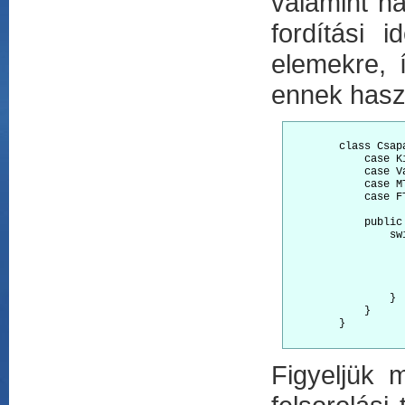
valamint n
fordítási 
elemekre, 
ennek hasz
        class Csapa
            case Ki
            case Va
            case MT
            case FT
            public
                swi
                  
                  
                  
                  
                }

            }

        }

Figyeljük 