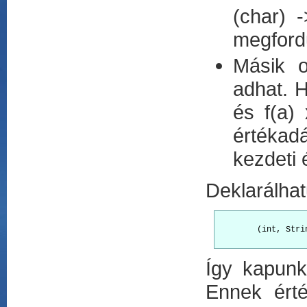
(char) -
megfordu
Másik o
adhat. H
és f(a)
értékad
kezdeti 
Deklarálhat
        (int, Stri
Így kapunk
Ennek érté