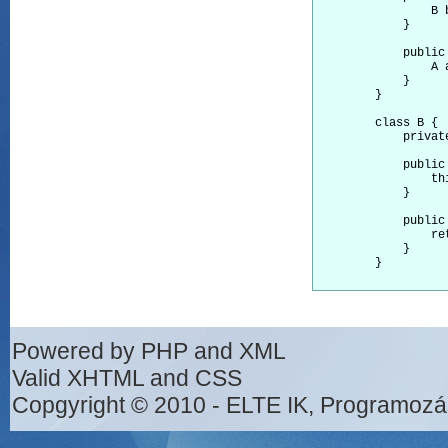
                B
 
            }

            public
                A a
            }

        }

        class B
 {

            privat
            public
                thi
            }

            public
                re
            }

        }

Powered by PHP and XML
Valid XHTML and CSS
Copgyright © 2010 - ELTE IK, Programozá