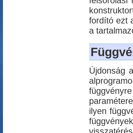
felsorolás
konstrukto
fordító ezt
a tartalmaz
Függvén
Újdonság a
alprogramo
függvényr
paraméterei
ilyen függ
függvények
visszatérés