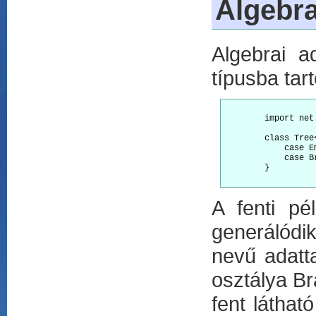
Algebra
Algebrai a
típusba tar
        import net
        class Tree
            case Em
            case B
        }

A fenti pé
generálódik
nevű adatta
osztálya Br
fent látha