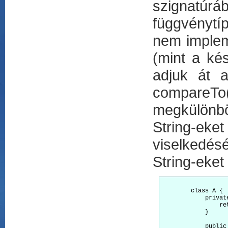
szignatúr
függvénytí
nem impleme
(mint a kés
adjuk át 
compareTo
megkülönbö
String-eket
viselkedés
String-eket
        class A {

            privat
                re
            }

            public 