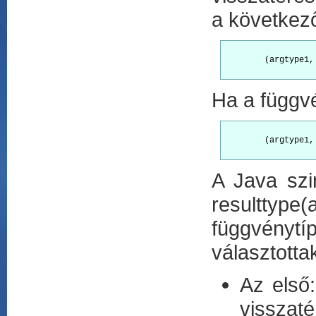
a következ
        (argtype1,
Ha a függvé
        (argtype1,
A Java szin
resulttyp
függvényt
választottak
Az első:
visszaté