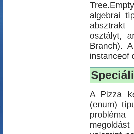
Tree.Empty
algebrai t
absztrakt
osztályt, 
Branch). A
instanceof 
Speciáli
A Pizza ké
(enum) típ
probléma 
megoldást 