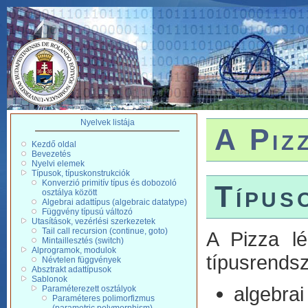
Nyelvek listája
A Piz
Kezdő oldal
Bevezetés
Nyelvi elemek
Típusok, típuskonstrukciók
Konverzió primitív típus és dobozoló
Típus
osztálya között
Algebrai adattípus (algebraic datatype)
Függvény típusú változó
Utasítások, vezérlési szerkezetek
Tail call recursion (continue, goto)
A Pizza lé
Mintaillesztés (switch)
Alprogramok, modulok
típusrendsz
Névtelen függvények
Absztrakt adattípusok
Sablonok
algebrai
Paraméterezett osztályok
Paraméteres polimorfizmus