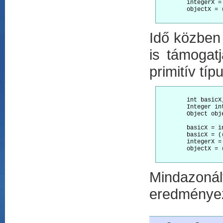
        integerX =
        objectX = 
Idő közben 
is támogatj
primitív típ
        int basicX;
        Integer int
        Object obje
        basicX = i
        basicX = (
        integerX =
        objectX = 
Mindazonál
eredménye