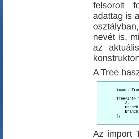
felsorolt
adattag is
osztályban
nevét is, m
az aktuáli
konstruktor
A Tree hasz
        import Tree
        Tree<int> t
            2,

            Branch
            Branch
        );

Az import 