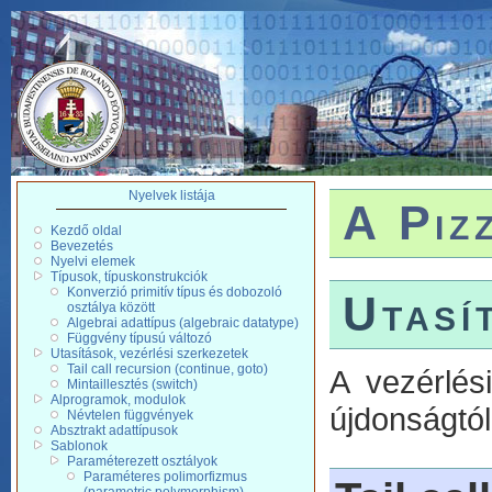
Nyelvek listája
A Piz
Kezdő oldal
Bevezetés
Nyelvi elemek
Típusok, típuskonstrukciók
Konverzió primitív típus és dobozoló
Utasí
osztálya között
Algebrai adattípus (algebraic datatype)
Függvény típusú változó
Utasítások, vezérlési szerkezetek
Tail call recursion (continue, goto)
A vezérlés
Mintaillesztés (switch)
Alprogramok, modulok
újdonságtól
Névtelen függvények
Absztrakt adattípusok
Sablonok
Paraméterezett osztályok
Paraméteres polimorfizmus