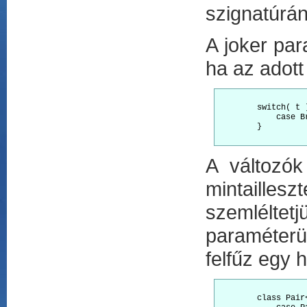
szignatúrán
A joker par
ha az adot
        switch( t )
            case B
        }

A változók 
mintailles
szemléltet
paraméterü
felfűz egy 
        class Pair<