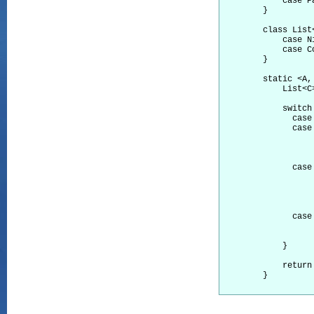
            case P
        }

        class List<
            case Ni
            case C
        }

        static <A,
            List<C>
            switch
              case
              case
                  
                   
              case
                  
                  
                   
              case 
                  
                   
            }

            return 
        }
