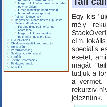
Tail cal
(parametric polymorphism)
Megszorított polimorfizmus (bounded
polymorphism)
F-megszorított polimorfizmus (F-
bounded polymorphism)
Egy kis "ú
Polimorf függvények
Megkötések a paraméteres típusokra
mély reku
Generic átfordítása
Parametrikus polimorfizmus
átfordítása
StackOverfl
Megszorított parametrikus
polimorfizmus átfordítása
cím, lokáli
Kivételkezelés
Objektum-orientált programozás
speciális e
Helyesség
Párhuzamosság
Szabványos könyvtárak
esetet, am
Fordítók
További információk
magát "tai
Példaprogramok
Készítők
tudjuk a fo
a vermet. 
rekurzív hí
jeleznünk.