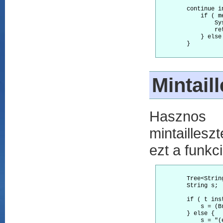
        continue i
            if ( m
                Sy
                ret
            } else
        }

Mintail
Hasznos 
mintaillesz
ezt a funkc
        Tree<String
        String s;

        if ( t ins
            s = (Br
        } else {

            s = "(e