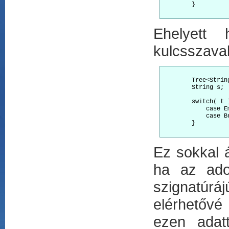
        }

Ehelyett 
kulcsszava
        Tree<String
        String s;

        switch( t )
            case E
            case B
        }

Ez sokkal á
ha az ado
szignatúrá
elérhetővé
ezen adatt