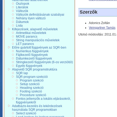
használható adat elemek
Oszlopok
Literálok
Változók
Szerzők
Változók definiálásának szabályai
Néhány ilyen változó
Dátumok
Adonics Zoltán
Lista
Veingartner Tamás
Kifejezések, alapvető műveletek
Aritmetikai műveletek
Utolsó módosítás: 2011.01.
MOVE parancs
String manipulációs műveletek
LET parancs
Előre gyártott függvények az SQR-ben
Numerikus függvények
Fájlkezelő függvények
Dátumkezelő függvények
Stringkezelő függvények (6-os verziótól)
Egyéb függvények
Alapvető SQR programstruktúra
SQR lap
SQR program szekciói
Program szekció
Setup szekció
Heading szekció
Footing szekció
Procedure szekció
Fontos jellemzők a lokális eljárásokról,
függvényekről
Adatbázis-kezelés és lekérdezések
használata SQR programokban
Select szekció