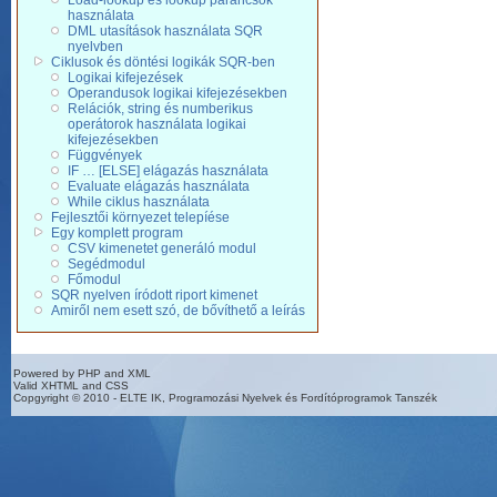
Load-lookup és lookup parancsok
használata
DML utasítások használata SQR
nyelvben
Ciklusok és döntési logikák SQR-ben
Logikai kifejezések
Operandusok logikai kifejezésekben
Relációk, string és numberikus
operátorok használata logikai
kifejezésekben
Függvények
IF … [ELSE] elágazás használata
Evaluate elágazás használata
While ciklus használata
Fejlesztői környezet telepíése
Egy komplett program
CSV kimenetet generáló modul
Segédmodul
Főmodul
SQR nyelven íródott riport kimenet
Amiről nem esett szó, de bővíthető a leírás
Powered by PHP and XML
Valid XHTML and CSS
Copgyright © 2010 - ELTE IK, Programozási Nyelvek és Fordítóprogramok Tanszék