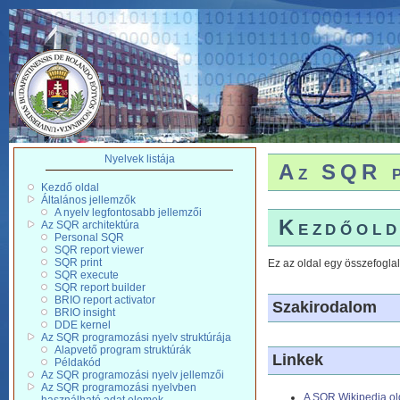
Nyelvek listája
Az SQR p
Kezdő oldal
Általános jellemzők
A nyelv legfontosabb jellemzői
Kezdőold
Az SQR architektúra
Personal SQR
SQR report viewer
SQR print
Ez az oldal egy összefogl
SQR execute
SQR report builder
BRIO report activator
Szakirodalom
BRIO insight
DDE kernel
Az SQR programozási nyelv struktúrája
Alapvető program struktúrák
Linkek
Példakód
Az SQR programozási nyelv jellemzői
Az SQR programozási nyelvben
A SQR Wikipedia ol