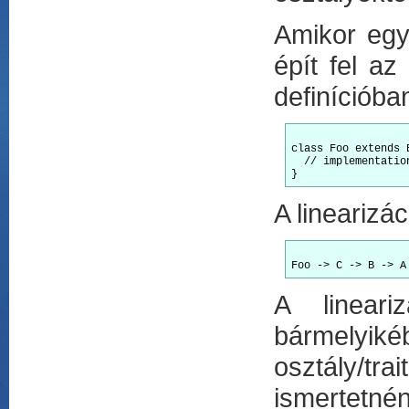
Amikor egy 
épít fel az
definícióban
class Foo extends 
  // implementation
A linearizá
A lineari
bármelyik
osztály/t
ismertetnén