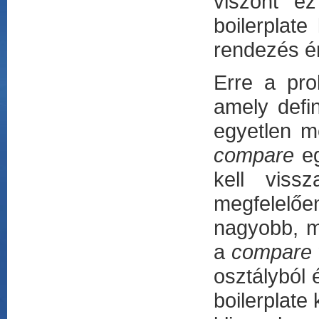
viszont e
boilerplat
rendezés ér
Erre a pr
amely defi
egyetlen m
compare
eg
kell viss
megfelelő
nagyobb, m
a
compare
osztályból
boilerplat