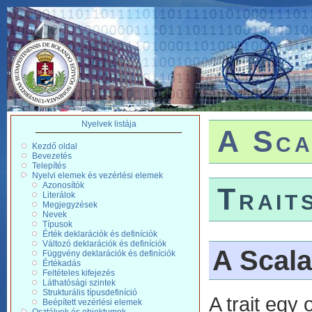
Nyelvek listája
A Sca
Kezdő oldal
Bevezetés
Telepítés
Nyelvi elemek és vezérlési elemek
Azonosítók
Trait
Literálok
Megjegyzések
Nevek
Típusok
Érték deklarációk és definíciók
Változó deklarációk és definíciók
A Scala 
Függvény deklarációk és definíciók
Értékadás
Feltételes kifejezés
Láthatósági szintek
Strukturális típusdefiníció
A trait egy
Beépített vezérlési elemek