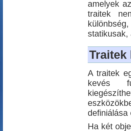
amelyek az
traitek n
különbség
statikusak,
Traitek
A traitek e
kevés fu
kiegészít
eszközökbe
definiálása
Ha két obje