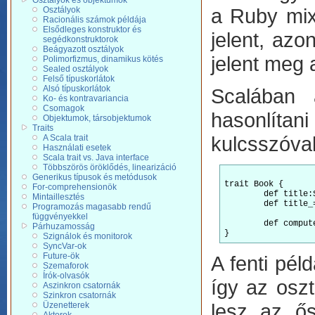
Osztályok és objektumok
a Ruby mixi
Osztályok
Racionális számok példája
Elsődleges konstruktor és
jelent, az
segédkonstruktorok
Beágyazott osztályok
jelent meg 
Polimorfizmus, dinamikus kötés
Sealed osztályok
Felső típuskorlátok
Alsó típuskorlátok
Scalában a
Ko- és kontravariancia
Csomagok
hasonlítan
Objektumok, társobjektumok
Traits
kulcsszóval
A Scala trait
Használati esetek
Scala trait vs. Java interface
Többszörös öröklődés, linearizáció
Generikus típusok és metódusok
trait Book {

For-comprehensionök
	def title:String

Mintaillesztés
	def title_=(n:String):Unit

Programozás magasabb rendű
függvényekkel
	def computePrice = title.length * 10

Párhuzamosság
Szignálok és monitorok
SyncVar-ok
Future-ök
A fenti pél
Szemaforok
Írók-olvasók
így az osz
Aszinkron csatornák
Szinkron csatornák
lesz az ős
Üzenetterek