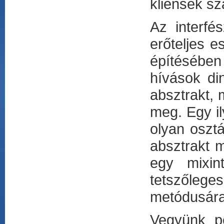
kliensek sz
Az interfé
erőteljes e
építésében
hívások di
absztrakt,
meg. Egy il
olyan osztá
absztrakt m
egy mixint
tetszőleg
metódusára
Vegyünk pé