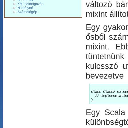
Adatbázis
változó bár
XML feldolgozás
N királynő
mixint állít
Számológép
Egy gyakori
ősből szárm
mixint. Eb
tüntetnünk
kulcsszó u
bevezetve
class ClassA exten
  // implementation
Egy Scala 
különbségt