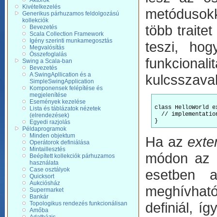
Aktorok
Kivételkezelés
metódusokk
Generikus párhuzamos feldolgozású
kollekciók
több traite
Bevezetés
Scala Collection Framework
Igény szerinti munkamegosztás
teszi, hog
Megvalósítás
Összefoglalás
funkcion
Swing a Scala-ban
Bevezetés
A SwingApllication és a
kulcsszava
SimpleSwingApplication
Komponensek felépítése és
megjelenítése
Események kezelése
class HelloWorld e
Lista és táblázatok nézetek
  // implementation
(elrendezések)
Egyedi razjolás
Példaprogramok
Minden objektum
Ha az
exte
Operátorok definiálása
Mintaillesztés
módon az o
Beépített kollekciók párhuzamos
használata
Case osztályok
esetben
Quicksort
Aukciósház
meghívhatóa
Supermarket
Bankár
definiál, í
Topologikus rendezés funkcionálisan
Amőba