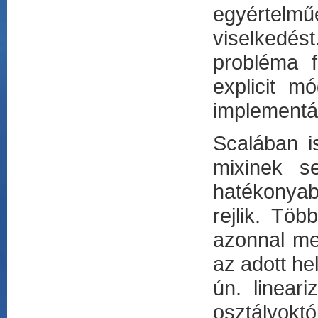
egyértelm
viselkedés
probléma f
explicit m
implementác
Scalában is
mixinek se
hatékonya
rejlik. Tö
azonnal me
az adott he
ún. linear
osztályoktól