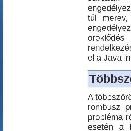
engedélyez
túl merev,
engedélyez
öröklődé
rendelkezés
el a Java i
Többszö
A többször
rombusz pr
probléma rö
esetén a h