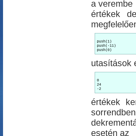
a verembe 
értékek de
megfelelőe
push(1)

push(-11)

utasítások
0

24

értékek ker
sorrendbe
dekrementá
esetén az