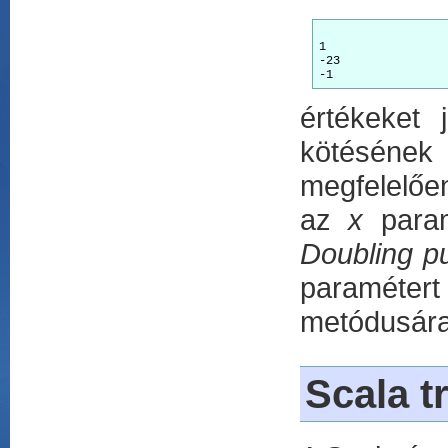
1

-23

értékeket
kötésének 
megfelelőe
az
x
para
Doubling pu
paraméter
metódusára
Scala tr