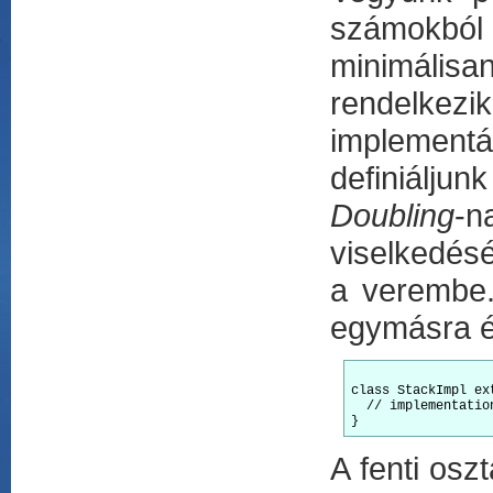
számokból 
minimáli
rendelkezi
implement
definiálju
Doubling
-n
viselkedés
a verembe.
egymásra é
class StackImpl ex
  // implementation
A fenti osz