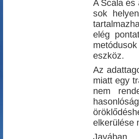
A Scala és 
sok helyen
tartalmazha
elég ponta
metódusok
eszköz.
Az adattag
miatt egy t
nem rende
hasonlósá
öröklődésh
elkerülése m
Javában 