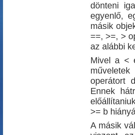
dönteni ig
egyenlő, e
másik objek
==, >=, > o
az alábbi ke
Mivel a < 
műveletek 
operátort d
Ennek hátr
előállítani
>= b hiány
A másik vál