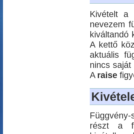
Kivételt 
nevezem fü
kiváltandó 
A kettő kö
aktuális f
nincs saját
A
raise
figy
Kivétel
Függvény-s
részt a f