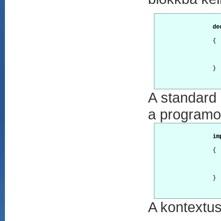
de
		{
		}
A standard 
a programok
im
		{
		}
A kontextus