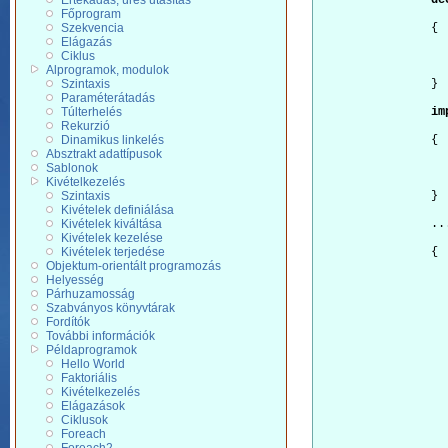
Értékadás, üres utasítás
de
Főprogram
Szekvencia
		{
Elágazás
Ciklus
Alprogramok, modulok
Szintaxis
		}
Paraméterátadás
Túlterhelés
im
Rekurzió
Dinamikus linkelés
		{
Absztrakt adattípusok
Sablonok
Kivételkezelés
Szintaxis
		}
Kivételek definiálása
Kivételek kiváltása
		..
Kivételek kezelése
Kivételek terjedése
		{
Objektum-orientált programozás
Helyesség
Párhuzamosság
Szabványos könyvtárak
Fordítók
További információk
Példaprogramok
Hello World
Faktoriális
Kivételkezelés
Elágazások
Ciklusok
Foreach