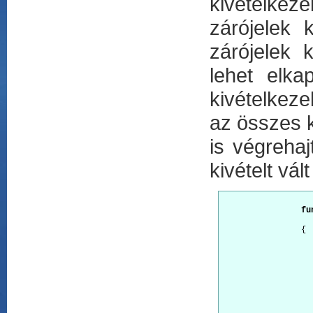
kivételkez
zárójelek 
zárójelek 
lehet elka
kivételkeze
az összes k
is végrehaj
kivételt vá
fu
		{