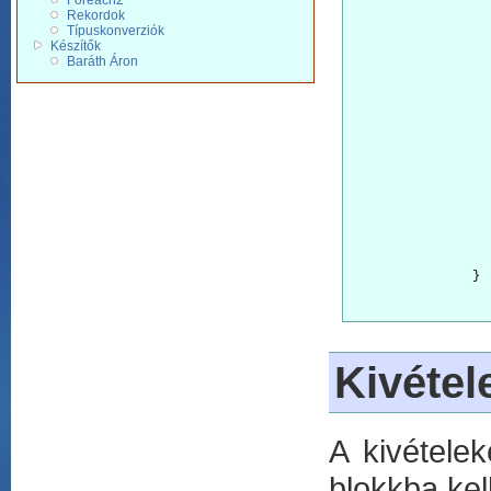
Foreach2
Rekordok
Típuskonverziók
Készítők
Baráth Áron
		}
Kivétel
A kivételek
blokkba kell