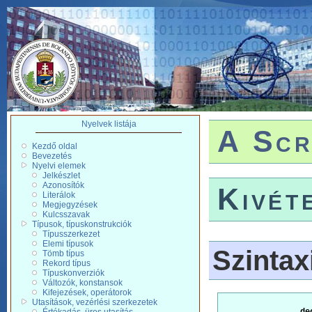
Nyelvek listája
A Scr
Kezdő oldal
Bevezetés
Nyelvi elemek
Jelkészlet
Azonosítók
Kivét
Literálok
Megjegyzések
Kulcsszavak
Típusok, típuskonstrukciók
Típusszerkezet
Elemi típusok
Szintax
Tömb típus
Rekord típus
Típuskonverziók
Változók, konstansok
Kifejezések, operátorok
Utasítások, vezérlési szerkezetek