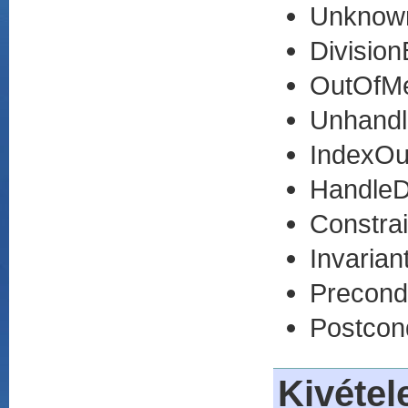
Unknow
Divisio
OutOfM
Unhandl
IndexOu
HandleD
Constrai
Invarian
Precondi
Postcond
Kivétel