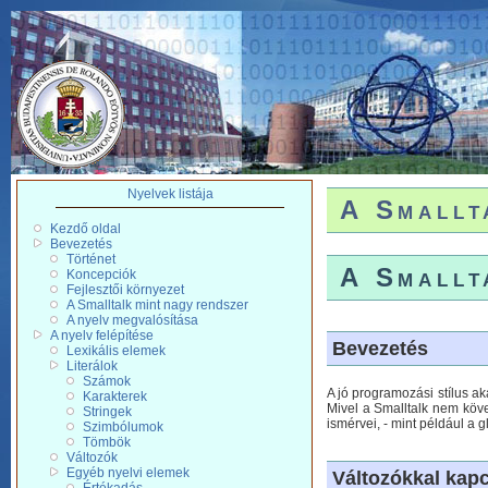
Nyelvek listája
A Smallt
Kezdő oldal
Bevezetés
Történet
A Smallt
Koncepciók
Fejlesztői környezet
A Smalltalk mint nagy rendszer
A nyelv megvalósítása
A nyelv felépítése
Bevezetés
Lexikális elemek
Literálok
Számok
A jó programozási stílus ak
Karakterek
Mivel a Smalltalk nem köve
Stringek
ismérvei, - mint például a 
Szimbólumok
Tömbök
Változók
Egyéb nyelvi elemek
Változókkal kap