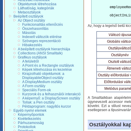
Absztrakt műveletek
Objektumok létrehozása
	employeeRe
Láthatóság, kategóriák
Metaosztályok
	objectInList

Beépített osztályok
Az Object osztály
Funkcionalitás ellenőrzés
Az, hogy a legelső betű kic
Összehasonlítás
Másolás
Változó típusa
Indexelt változók elérése
Szöveges reprezentáció
Globális változ
Hibakezelés
Osztályváltoz
A beépített osztályok hierarchiája
Collections (ANSI Smalltalk)
Osztálynév
Grafikus osztályok
A felületről
Osztott változ
A Point és a Rectangle osztályok
Átmeneti válto
Képek létrehozása és kezelése
Kirajzolható objektumok: a
Osztály előfordulási 
DisplayableObject osztály
A DisplayMedium osztály
Előfordulási vált
A Form osztály
Metódus paramé
Speciális Form-ok
Kurzorok és a felhasználói interakció
A Smalltalkban alapértel
A képernyő: a DisplayScreen osztály
úgynevezett
accessor
metó
Tollak: a Pen osztály
követni. Ezt a stílust ne
Példaprogram: nagyítós kurzor
esetlegesen a típusinvariáns
Egyéb nyelvi elemek
Képernyőpontok
Kivételkezelés
Párhuzamosság
Osztályokkal ka
Protokollok