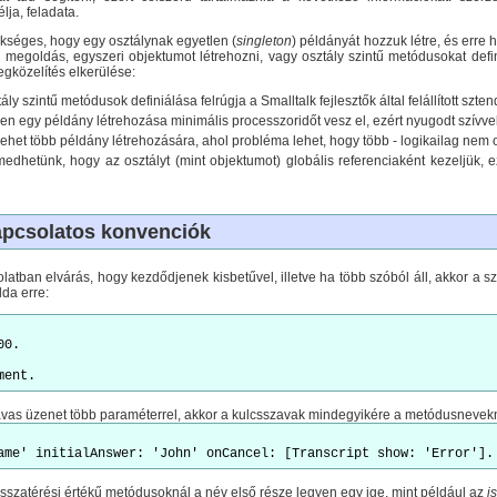
lja, feladata.
kséges, hogy egy osztálynak egyetlen (
singleton
) példányát hozzuk létre, és erre
megoldás, egyszeri objektumot létrehozni, vagy osztály szintű metódusokat defi
egközelítés elkerülése:
tály szintű metódusok definiálása felrúgja a Smalltalk fejlesztők által felállított sz
en egy példány létrehozása minimális processzoridőt vesz el, ezért nyugodt szívvel
ehet több példány létrehozására, ahol probléma lehet, hogy több - logikailag nem os
dhetünk, hogy az osztályt (mint objektumot) globális referenciaként kezeljük, e
pcsolatos konvenciók
atban elvárás, hogy kezdődjenek kisbetűvel, illetve ha több szóból áll, akkor a 
lda erre:
00.
as üzenet több paraméterrel, akkor a kulcsszavak mindegyikére a metódusneveknél 
visszatérési értékű metódusoknál a név első része legyen egy ige, mint például az
is