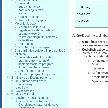
Squeak Smalltalk
Bevezető
Squeak történelem
isString
Környezet jellemzői
Nyelv
isActive
Grafikus felület
Kapcsolódó anyagok
hasFood
Morphic Squeak
Morphic architektúra
Egyéb fontosabb alosztályok
Eseménykezelés
Az öröklődési hierarchiáb
Testreszabott grafikus elemek
definiálása
A metódus szerep
Referenciák
is kívánatos ez a m
Morphic objektum rajzoló
Kód elhelyezése 
Standardnak megfelelő implementáció
jelentett, de a Sma
jellemzői
inkább nagy feladat
Bevezetés - ANSI Smalltalk
Standardnak megfelelő
A metódus hi
implementáció és program
helye.
A nyelv meghatározása
Egy metódus
A kiérékelés modellje
A példányvá
Standard programkönyvtárak
A metódus lo
Smalltalk és a Desing patterns
Objektumorientált nyelv
Gyakrabban 
Egyszerűség
Átfogó elv
Skálázhatóság
Smalltalk Tutorial
Általános Smalltalk Tutorial
Dolphin Smalltalk Tutorial
Gyorstalpaló, hasznos dolgok,