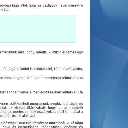
agyban függ attól, hogy az osztályok nevei mennyire
ldául:
ismertetünk arra, hogy kiderítsük, mikor érdemes egy
erű magát a kódot is feldarabolni, külön osztályokba,
tése összhangban van a kommentekben leírtakkal! Ha
 összhangban van-e a megjegyzésekben leírtakkal! Ha
elvégre csökkentheti programunk megbízhatóságát, és
okat, az viszont ökölszabály, hogy a már meglévő
dhatjuk, pontosan mely osztályokban fejti ki hatását a
ltből, és azt alakítani.
y elsőszámú dokumentációként funkcionál. A későbbi
rző neve és elérhetősége, módosítások története és