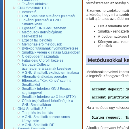
Workspace
természetesen az osztály cé
További ablakok
GNU Smalltalk 1.1.1
Bizonyos helyzetekben szü
Bevezető
a kérdés, hogy mi a szebb 
GNU Smalltalk általános jellemzői
miatt ajánlatos az utóbbi m
További jellemzői a GNU
Smalltalknak
Erre a feladatra osz
Egyszerű UNIX-os üzenetek
Smalltalk rendszerb
Metódusok definíciójának
szerkesztése
A jövőben szükség l
Explicit fájl betöltés
Könnyen arra veteme
Memóriaelérő metódusok
vétettünk.
Bytekód futásának nyomonkövetése
Smalltalk verem kiíratása futásidőben
C debugger használata
Metódusokkal ka
Futásidejű C profil kezelés
Garbage Collector
üzenetgenerálásának kezelése
Metódusok neveivel kapcsol
A GNU Smalltalk explicit terminálása
a legelsőt. Két egyszerű pé
Alternatív értékadás operátor
Eltérések a "Kék Könyv" szerinti
Smalltalktól
Smalltalk interfész GNU Emacs
account deposit: 1
segítségével
Smalltalk interfész az X-hez (STIX)
Célok és jövőbeni lehetőségek a
GNU Smalltalkban
Ha a metódus egy kulcsszav
GNU Smalltalk 3.2
Telepítés és fordítás
A GNU Smalltalk parancssoros
környezete
A GNU Smalltalk IDE
A logikai (
true
vagy
false
) 