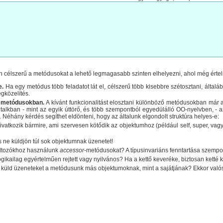
an célszerű a metódusokat a lehető legmagasabb szinten elhelyezni, ahol még ért
e.
Ha egy metódus több feladatot lát el, célszerű több kisebbre szétosztani, által
egközelítés.
a metódusokban.
A kívánt funkcionalitást elosztani különböző metódusokban már a
lltalkban - mint az egyik úttörő, és több szempontból egyedülálló OO-nyelvben, -
. Néhány kérdés segíthet eldönteni, hogy az általunk elgondolt struktúra helyes-e:
vatkozik bármire, ami szervesen kötődik az objektumhoz (például self, super, vag
 ne küldjön túl sok objektumnak üzenetet!
ltozókhoz használunk
accessor
-metódusokat? A típusinvariáns fenntartása szempo
gikailag egyértelműen rejtett vagy nyilvános? Ha a kettő keveréke, biztosan ketté ke
küld üzeneteket a metódusunk más objektumoknak, mint a sajátjának? Ekkor valós