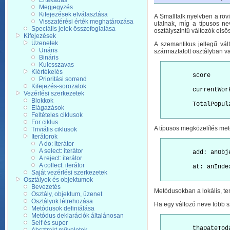
Értékadás
Megjegyzés
Kifejezések elválasztása
A Smalltalk nyelvben a röv
Visszatérési érték meghatározása
utalnak, míg a típusos ne
Speciális jelek összefoglalása
osztályszintű változók els
Kifejezések
Üzenetek
A szemantikus jellegű vál
Unáris
származtatott osztályban v
Bináris
Kulcsszavas
Kiértékelés
	score
Prioritási sorrend
Kifejezés-sorozatok
	currentWo
Vezérlési szerkezetek
Blokkok
	TotalPopulationSize

Elágazások
Feltételes ciklusok
For ciklus
A típusos megközelítés met
Triviális ciklusok
Iterátorok
A do: iterátor
A select: iterátor
	add: anOb
A reject: iterátor
A collect: iterátor
	at: anIndex put: anObject

Saját vezérlési szerkezetek
Osztályok és objektumok
Bevezetés
Metódusokban a lokális, te
Osztály, objektum, üzenet
Osztályok létrehozása
Ha egy változó neve több szó
Metódusok definiálása
Metódus deklarációk általánosan
Self és super
	thaDateTod