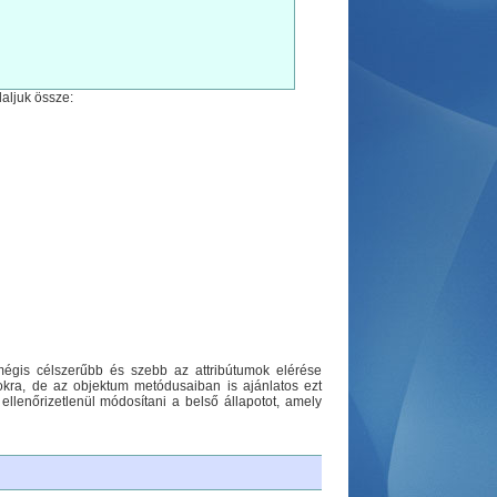
laljuk össze:
mégis célszerűbb és szebb az attribútumok elérése
okra, de az objektum metódusaiban is ajánlatos ezt
llenőrizetlenül módosítani a belső állapotot, amely