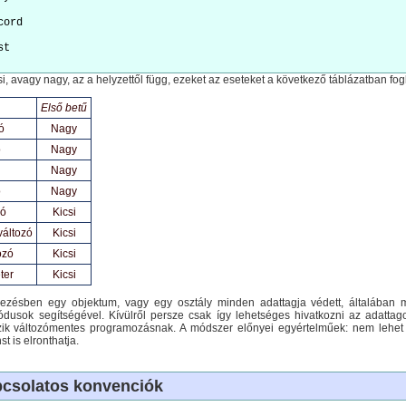
cord
si, avagy nagy, az a helyzettől függ, ezeket az eseteket a következő táblázatban fog
Első betű
ó
Nagy
ó
Nagy
Nagy
ó
Nagy
zó
Kicsi
változó
Kicsi
ozó
Kicsi
ter
Kicsi
mezésben egy objektum, vagy egy osztály minden adattagja védett, általában 
dusok segítségével. Kívülről persze csak így lehetséges hivatkozni az adattag
vezik változómentes programozásnak. A módszer előnyei egyértelműek: nem lehet e
t is elronthatja.
pcsolatos konvenciók