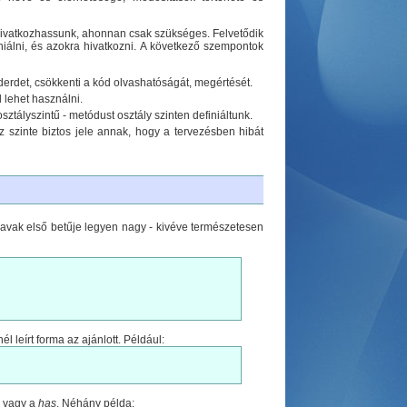
 hivatkozhassunk, ahonnan csak szükséges. Felvetődik
niálni, és azokra hivatkozni. A következő szempontok
tenderdet, csökkenti a kód olvashatóságát, megértését.
 lehet használni.
ztályszintű - metódust osztály szinten definiáltunk.
z szinte biztos jele annak, hogy a tervezésben hibát
szavak első betűje legyen nagy - kivéve természetesen
leírt forma az ajánlott. Például:
vagy a
has
. Néhány példa: