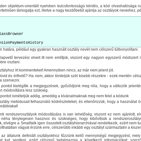
den objektum-orientált nyelvben kulcsfontosságú kérdés, a kód olvashatósága n
értelműen támogatja ezt, illetve a nagy kezdőbetűt ajánlja az osztályok neveihez, pé
ClassBrowser
 határa, például egy gyakran használt osztály nevét nem célszerű túlbonyolítani.
pvető tervezési elveit itt nem említjük, viszont egy nagyon egyszerű módszert 
bre osztani.
ztályhoz írt kommenteket! Amennyiben nincs, az már nem jelent jót.
vid és érthető? Ha nem, akkor tördeljük szét kisebb részekre - ezek mentén célsz
 szervezni.
 pontot kielégítik a megjegyzések, győződjünk meg róla, hogy a változók jelen
an módosításra lesz szükség.
t pontot ismételjük addig, ameddig a kívánalmaknak meg nem felel a kódunk
ztály metódusait felhasználó kódrészleteket, és ellenőrizzük, hogy a használat
orábbiakat!
inti rendszerosztályok módosítására is van lehetőség, viszont ez nem ajánlott, 
t néha ténylegesen hasznos és szükséges, hogy kibővítsük a rendszerosztály
elvégre a Smalltalk igen összetett osztályhierarchiával rendelkezik, ezért nem tu
íthatatlan vágyat érzünk erre, célszerűbb inkább egy osztályt származtatni a kiszeme
 az általunk definiált osztályokhoz fűzzünk kellő mennyiségű megjegyzést, mel
at tud segíteni, ezért célszerű tartalmaznia a következő információkat: sze