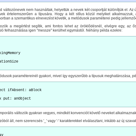
id változónevek nem használtak, helyettük a nevek két csoportját különítjük el. Az
vek értelemszerűen a típusára. Hogy a két stílus közül melyiket alkalmazzuk, 
ősorban a szemantikus elnevezést követik, a metódusok paraméterei pedig jellemzőe
tozók a megértést segítik, ami fontos lehet az öröklődésnél, elvégre egy, az ős
aló felhasználása igen "messze" kerülhet egymástól. Néhány példa ezekre:
rkingMemory
ódusok paramétereinél gyakori, mivel így egyszerűbb a típusuk meghatározása, pé
ject ifAbsent: aBlock 
mporális változók gyakran vegyes, mindkét konvenciót követő neveket alkalmaznak
ból áll, nem szerencsés '_' vagy '-' karakterekkel elválasztani, inkább az új szavak 
ay