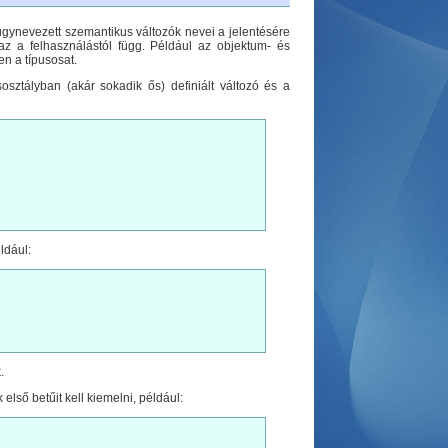
 úgynevezett szemantikus változók nevei a jelentésére
az a felhasználástól függ. Például az objektum- és
n a típusosat.
osztályban (akár sokadik ős) definiált változó és a
ldául:
.
első betűit kell kiemelni, például: