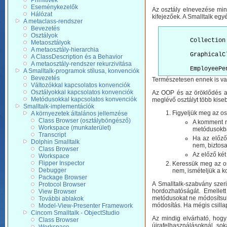
Primitívek
Eseménykezelők
Az osztály elnevezése min
Hálózat
kifejezőek. A Smalltalk egy
A metaclass-rendszer
Bevezetés
Osztályok
	Collection
Metaosztályok
A metaosztály-hierarchia
	Graphical
A ClassDescription és a Behavior
A metaosztály-rendszer rekurzivitása
A Smalltalk-programok stílusa, konvenciók
Bevezetés
Természetesen ennek is van
Változókkal kapcsolatos konvenciók
Osztályokkal kapcsolatos konvenciók
Az OOP és az öröklődés ala
Metódusokkal kapcsolatos konvenciók
meglévő osztályt több kiseb
Smalltalk-implementációk
Figyeljük meg az os
A környezetek általános jellemzése
Class Browser (osztályböngésző)
A komment rö
Workspace (munkaterület)
metódusokba
Transcript
Ha az előző
Dolphin Smalltalk
nem, biztos
Class Browser
Az előző ké
Workspace
Flipper Inspector
Keressük meg az os
Debugger
nem, ismételjük a k
Package Browser
A Smalltalk-szabvány szer
Protocol Browser
hordozhatóságát. Emellet
View Browser
metódusokat ne módosítsuk, 
További ablakok
módosítás. Ha mégis csillap
Model-View-Presenter Framework
Cincom Smalltalk - ObjectStudio
Az mindig elvárható, hogy
Class Browser
újrafelhasználásoknál sok