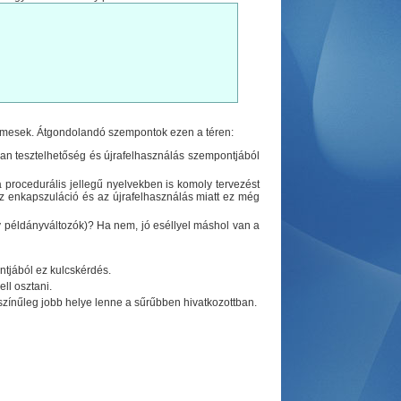
elmesek. Átgondolandó szempontok ezen a téren:
ában tesztelhetőség és újrafelhasználás szempontjából
 procedurális jellegű nyelvekben is komoly tervezést
 az enkapszuláció és az újrafelhasználás miatt ez még
y példányváltozók)? Ha nem, jó eséllyel máshol van a
ntjából ez kulcskérdés.
ll osztani.
zínűleg jobb helye lenne a sűrűbben hivatkozottban.