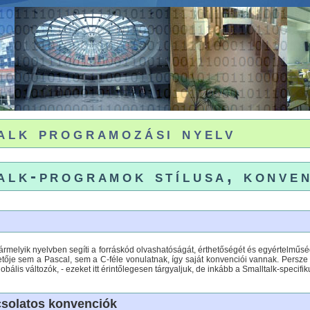
alk programozási nyelv
alk-programok stílusa, konve
ármelyik nyelvben segíti a forráskód olvashatóságát, érthetőségét és egyértelműség
tője sem a Pascal, sem a C-féle vonulatnak, így saját konvenciói vannak. Persze a
globális változók, - ezeket itt érintőlegesen tárgyaljuk, de inkább a Smalltalk-speci
csolatos konvenciók