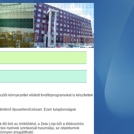
ztői környezettel ellátott fordítóprogramokat is készítettek
n történő típusellenőrzéssel. Ezen tulajdonságok
k-80-ból az öröklődést, a Zeta Lisp-ből a többszörös
zási nyelvek szintaxisát használja, az objektumok
könnyen elsajátítható.