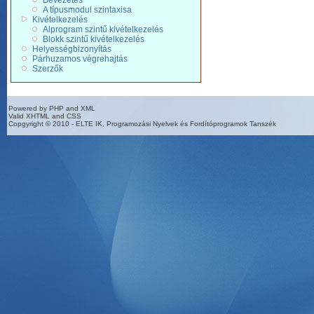
Bevezetés
A típusmodul szintaxisa
Kivételkezelés
Alprogram szintű kivételkezelés
Blokk szintű kivételkezelés
Helyességbizonyítás
Párhuzamos végrehajtás
Szerzők
Powered by PHP and XML
Valid XHTML and CSS
Copgyright © 2010 - ELTE IK, Programozási Nyelvek és Fordítóprogramok Tanszék