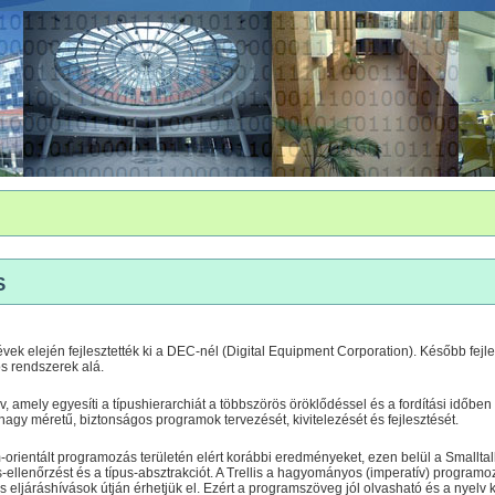
s
évek elején fejlesztették ki a DEC-nél (Digital Equipment Corporation). Később fejles
s rendszerek alá.
v, amely egyesíti a típushierarchiát a többszörös öröklődéssel és a fordítási időbe
nagy méretű, biztonságos programok tervezését, kivitelezését és fejlesztését.
um-orientált programozás területén elért korábbi eredményeket, ezen belül a Smalltal
s-ellenőrzést és a típus-absztrakciót. A Trellis a hagyományos (imperatív) programo
s eljáráshívások útján érhetjük el. Ezért a programszöveg jól olvasható és a nyelv 