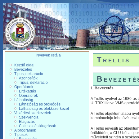
Nyelvek listája
Trellis
Kezdő oldal
Bevezetés
Típus, deklaráció
Bevezeté
Azonosítók
Típus, deklaráció
Operátorok
1. Bevezetés
Értékadás
Operátorok
A Trellis nyelvet az 1980-as 
Láthatóság
ULTRIX illetve VMS operáció
Láthatóság és öröklődés
Láthatóság és blokkszerkezet
Vezérlési szerkezetek
A Trellis objektum alapú nyel
Szekvencia
kombinációja lehetővé teszi 
Elágazás
Ciklusok és kiugrások
A Trellis egyesíti az objekt
Alprogramok
öröklődést, a CLU-ból a típu
Típusok
műveleteit szintén a szokáso