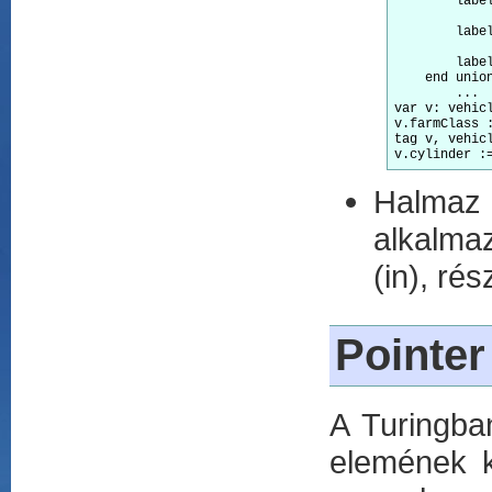
        label
             
        label
             
        label :      
    end union
	...

var v: vehic
v.farmClass 
tag v, vehic
Halmaz
alkalmaz
(in), ré
Pointer
A Turingba
elemének k