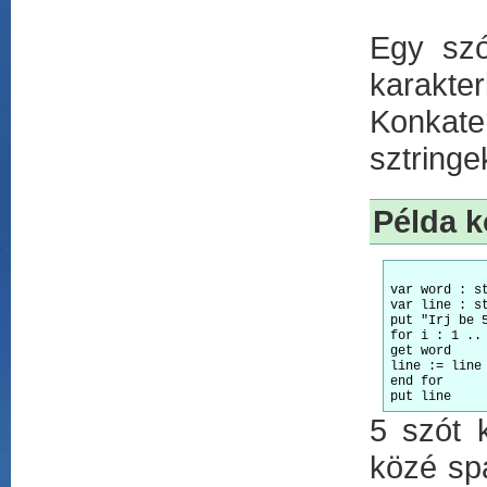
Egy szó
karakterb
Konkate
sztringe
Példa k
var word : st
var line : st
put "Irj be 5
for i : 1 .. 
get word 

line := line 
end for 

5 szót 
közé spa