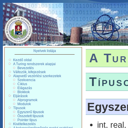
Nyelvek listája
A Tur
Kezdő oldal
A Turing rendszerek alapjai
Bevezetés
Változók, kifejezések
Alapvető vezérlési szerkezetek
Típus
Szekvencia
Ciklus
Elágazás
Blokkok
Eljárások
Alprogramok
Egyszer
Modulok
Típusok
Egyszerű típusok
Összetett típusok
Pointer típus
int, real
Kivételkezelés