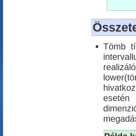
Összete
Tömb tí
interval
realizál
lower(t
hivatko
esetén 
dimenzió
megadása