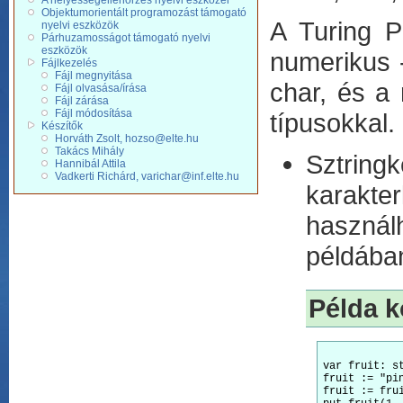
A helyességellenőrzés nyelvi eszközei
Objektumorientált programozást támogató
A Turing P
nyelvi eszközök
Párhuzamosságot támogató nyelvi
eszközök
numerikus - 
Fájlkezelés
Fájl megnyitása
char, és a 
Fájl olvasása/írása
Fájl zárása
Fájl módosítása
típusokkal.
Készítők
Horváth Zsolt, hozso@elte.hu
Takács Mihály
Sztrin
Hannibál Attila
Vadkerti Richárd, varichar@inf.elte.hu
karakte
használ
példában
Példa k
var fruit: st
fruit := "pin
fruit := fru