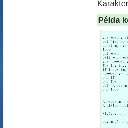
Karakter
Példa k
var word : st
put "Irj be 
const mgh := 
loop 

get word 

exit when wor
var newWord :
for i : 1 .. 
if index (mgh
newWord := ne
end if 

end for 

put "A szo ma
A program a 
A ciklus add
kivéve, ha a