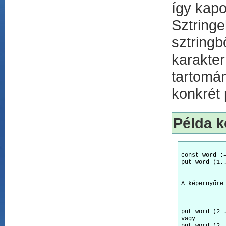
így kapot
Sztring
sztring
karakt
tartomá
konkrét 
Példa k
const word :=
A képernyőre
put word (2 .
vagy 
