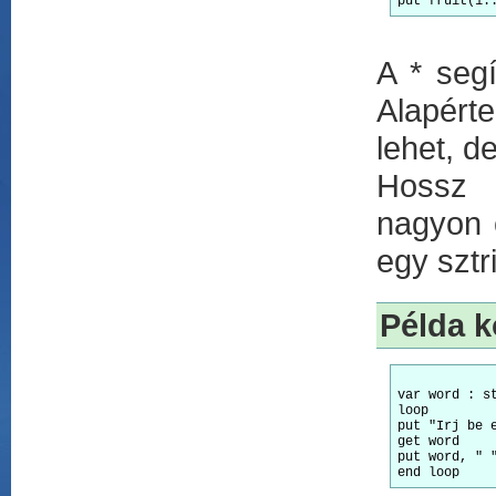
A * segí
Alapért
lehet, d
Hossz 
nagyon 
egy sztr
Példa k
var word : st
loop 

put "Irj be e
get word 

put word, " 