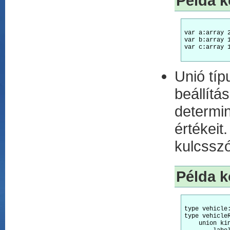
Példa k
var a:array 
var b:array 
var c:array 
Unió típ
beállít
determi
értékei
kulcsszó
Példa k
type vehicle
type vehicleR
    union kin