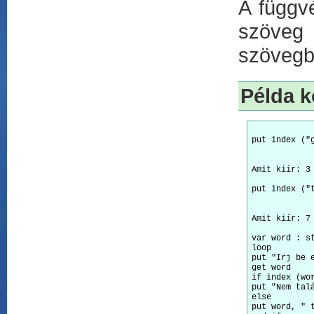
A függvé
szöveg 
szövegbe
Példa k
Amit kiír: 3
Amit kiír: 7
var word : st
loop 

put "Irj be e
get word 

if index (wor
put "Nem talá
else 

put word, " t