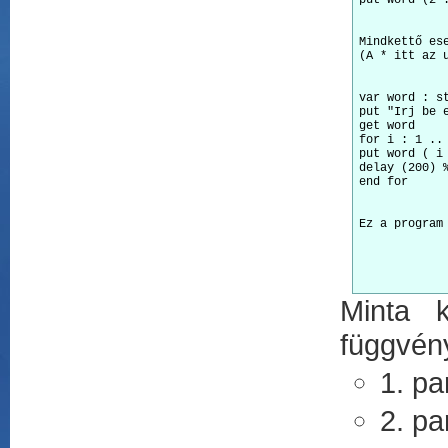
Mindkettő es
var word : st
put "Irj be e
get word 

for i : 1 .. 
put word ( i 
delay (200) %
Minta 
függvén
1. pa
2. pa