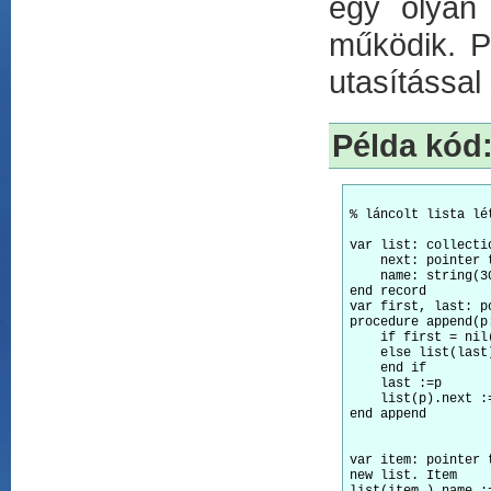
egy olyan 
működik. P
utasítással
Példa kód
% láncolt lista lé
var list: collectio
    next: pointer t
    name: string(30
end record 

var first, last: pointer 
procedure append(p
    if first = nil
    else list(last)
    end if 

    last :=p 

    list(p).next :=
var item: pointer t
new list. Item 
