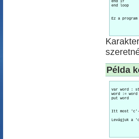
end if 

Karakte
szeretné
Példa k
var word : st
word := word
Itt most 'c'