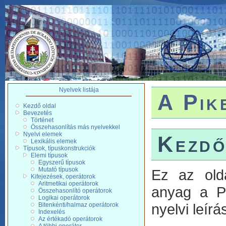
Nyelvek listája
A Pik
Kezdő oldal
Bevezetés
Történet
Összehasonlítás más nyelvekkel
Nyelvi elemek
Kezdő
Lexikális elemek
Típusok, típuskonstrukciók
Elemi típusok
Egyszerű típusok
Mutató típusok
Ez az old
Kifejezések, operátorok
Aritmetikai operátorok
anyag a Pi
Összehasonlító operátorok
Logikai operátorok
nyelvi leírá
Bitenkénti/halmaz operátorok
Indexelés
Az értékadó operátorok