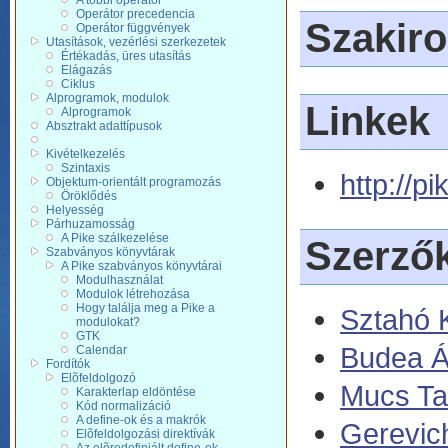
A többi operátor
Operátor precedencia
Szakir
Operátor függvények
Utasítások, vezérlési szerkezetek
Értékadás, üres utasítás
Elágazás
Ciklus
Alprogramok, modulok
Linkek
Alprogramok
Absztrakt adattípusok
Kivételkezelés
Szintaxis
http://pi
Objektum-orientált programozás
Öröklődés
Helyesség
Párhuzamosság
A Pike szálkezelése
Szerző
Szabványos könyvtárak
A Pike szabványos könyvtárai
Modulhasználat
Modulok létrehozása
Hogy találja meg a Pike a
Sztahó K
modulokat?
GTK
Budea Á
Calendar
Fordítók
Elõfeldolgozó
Mucs T
Karakterlap eldöntése
Kód normalizáció
A define-ok és a makrók
Gerevic
Elõfeldolgozási direktívák