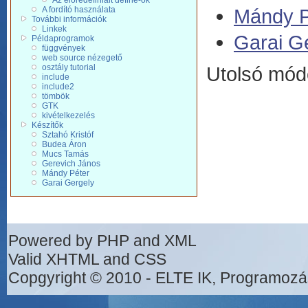
Az elõredefiniált define-ok
Mándy P
A fordító használata
További információk
Linkek
Garai G
Példaprogramok
függvények
web source nézegető
Utolsó mód
osztály tutorial
include
include2
tömbök
GTK
kivételkezelés
Készítők
Sztahó Kristóf
Budea Áron
Mucs Tamás
Gerevich János
Mándy Péter
Garai Gergely
Powered by PHP and XML
Valid XHTML and CSS
Copgyright © 2010 - ELTE IK, Programozá