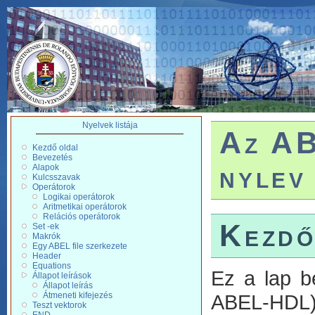
Nyelvek listája
Az AB
Kezdő oldal
Bevezetés
nylev
Alapok
Kulcsszavak
Operátorok
Logikai operátorok
Aritmetikai operátorok
Relációs operátorok
Kezdő
Set -ek
Makrók
Egy ABEL file szerkezete
Header
Equations
Ez a lap b
Állapot leírások
Állapot leírás
ABEL-HDL) 
Átmeneti kifejezés
Teszt vektorok