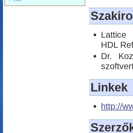
END
Szakir
Lattice
HDL Ref
Dr. Ko
szoftver
Linkek
http://w
Szerző