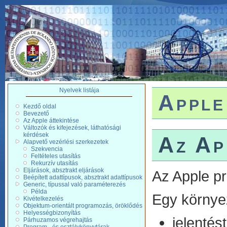
Nyelvek listája
Apple
Kezdő oldal
Bevezető
Az Apple áttekintése
Változók és kifejezések, láthatósági
kérdések
Az Ap
Alapvető vezérlési szerkezetek
Szekvencia
Feltételes utasítás
Rekurzív utasítás
Eljárások, absztrakt eljárások
Az Apple pr
Beépített adattípusok, absztrakt adattípusok
Generic, típussal való paraméterezés
Példa
Egy környe
Kivételkezelés
Objektum-orientált programozás, öröklődés
Helyességbizonyítás
jelentés
Párhuzamos végrehajtás