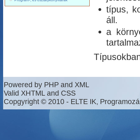
Program-, és osztálykönyvtárak
típus, k
áll.
a körny
tartalma
Típusokban
Powered by PHP and XML
Valid XHTML and CSS
Copgyright © 2010 - ELTE IK, Programozá