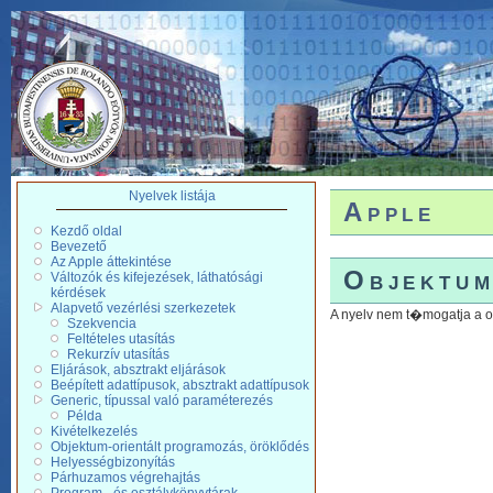
Nyelvek listája
Apple
Kezdő oldal
Bevezető
Az Apple áttekintése
Objektum
Változók és kifejezések, láthatósági
kérdések
Alapvető vezérlési szerkezetek
A nyelv nem t�mogatja a o
Szekvencia
Feltételes utasítás
Rekurzív utasítás
Eljárások, absztrakt eljárások
Beépített adattípusok, absztrakt adattípusok
Generic, típussal való paraméterezés
Példa
Kivételkezelés
Objektum-orientált programozás, öröklődés
Helyességbizonyítás
Párhuzamos végrehajtás