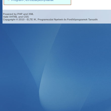
Program-, és osztálykönyvtárak
Powered by PHP and XML
Valid XHTML and CSS
Copgyright © 2010 - ELTE IK, Programozási Nyelvek és Fordítóprogramok Tanszék