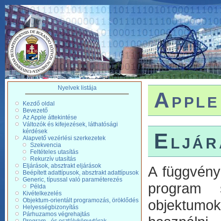
Nyelvek listája
Apple
Kezdő oldal
Bevezető
Az Apple áttekintése
Változók és kifejezések, láthatósági
kérdések
Eljár
Alapvető vezérlési szerkezetek
Szekvencia
Feltételes utasítás
Rekurzív utasítás
Eljárások, absztrakt eljárások
A függvény
Beépített adattípusok, absztrakt adattípusok
Generic, típussal való paraméterezés
program s
Példa
Kivételkezelés
Objektum-orientált programozás, öröklődés
objektumok
Helyességbizonyítás
Párhuzamos végrehajtás