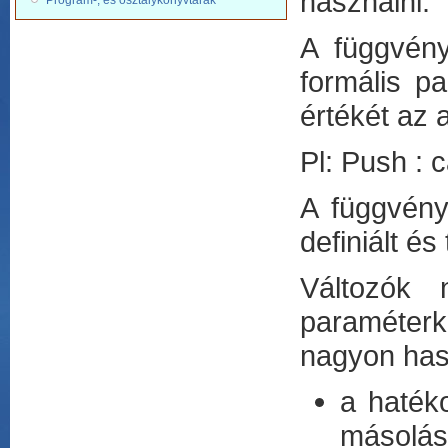
használni.
Program-, és osztálykönyvtárak
A függvény
formális p
értékét az
Pl: Push : c
A függvény
definiált és
Változók 
paraméter
nagyon has
a haték
másolás