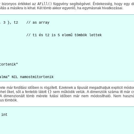
y bizonyos értékkel az
AFill()
függvény segítségével. Érdekesség, hogy egy di
ítás a másikra is kihat. Két tömb akkor egyenlő, ha egymásnak hivatkozásai.
, 3 }, t2    // as array

             // t1 és t2 is 5 elemű tömbök lettek

ortenik"

e már fordítási időben is rögzített. Ezeknek a típusát megadhatjuk explicit módo
ehet őket, sőt a fentebb látott
{}
sem működik velük. A dimenziók száma itt már cs
 A dimenzionált tömb mérete futási időben már nem módosítható. Nem használ
us tömbök.
int
