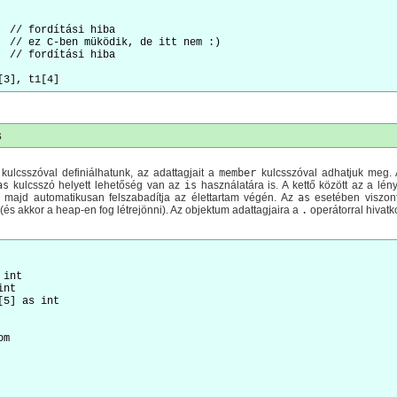
  // fordítási hiba

  // ez C-ben müködik, de itt nem :)

  // fordítási hiba

s
kulcsszóval definiálhatunk, az adattagjait a
member
kulcsszóval adhatjuk meg. A
as
kulcsszó helyett lehetőség van az
is
használatára is. A kettő között az a l
 majd automatikusan felszabadítja az élettartam végén. Az
as
esetében viszont
és akkor a heap-en fog létrejönni). Az objektum adattagjaira a
.
operátorral hivatk
int

nt

5] as int

m
