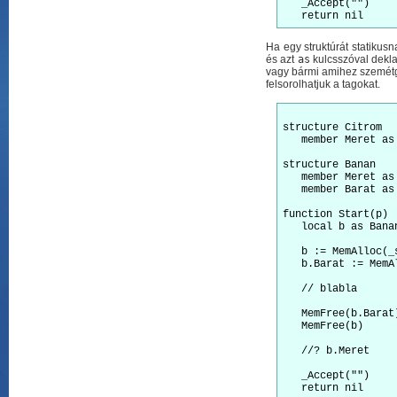
   _Accept("")

Ha egy struktúrát statikus
és azt
as
kulcsszóval dekla
vagy bármi amihez szemétgy
felsorolhatjuk a tagokat.
structure Citrom

   member Meret as
structure Banan

   member Meret as 
   member Barat as 
function Start(p)

   local b as Banan
   b := MemAlloc(_s
   b.Barat := MemA
   // blabla

   MemFree(b.Barat)
   MemFree(b)

   //? b.Meret    
   _Accept("")
