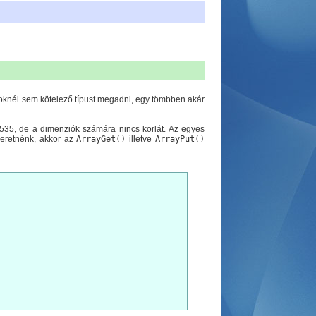
mböknél sem kötelező típust megadni, egy tömbben akár
35, de a dimenziók számára nincs korlát. Az egyes
zeretnénk, akkor az
ArrayGet()
illetve
ArrayPut()