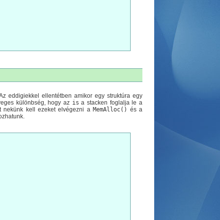
z eddigiekkel ellentétben amikor egy struktúra egy
ényeges különbség, hogy az
is
a stacken foglalja le a
 nekünk kell ezeket elvégezni a
MemAlloc()
és a
ozhatunk.