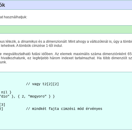
ók
at használhatjuk:
us létezik, a
dinamikus
és a
dimenzionált
. Mint ahogy a változóknál is, úgy a tö
lehetnek. A tömbök címzése 1-től indul.
 megváltoztatható futási időben. Az elemek maximális száma dimenziónként 655
 hivatkozhatunk, ez legfeljebb három indexet tartalmazhat. Ha több dimenziót s
nunk.
             // vagy t2[2][2]

nil }

"dio" }, { 2, "mogyoro" } }

3]

2]           // mindkét fajta cimzési mód érvényes
