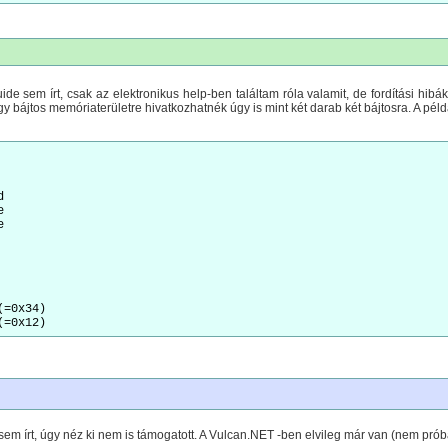
uide sem írt, csak az elektronikus help-ben találtam róla valamit, de fordítási hi
négy bájtos memóriaterületre hivatkozhatnék úgy is mint két darab két bájtosra. A 






=0x34)

 sem írt, úgy néz ki nem is támogatott. A Vulcan.NET -ben elvileg már van (nem prób