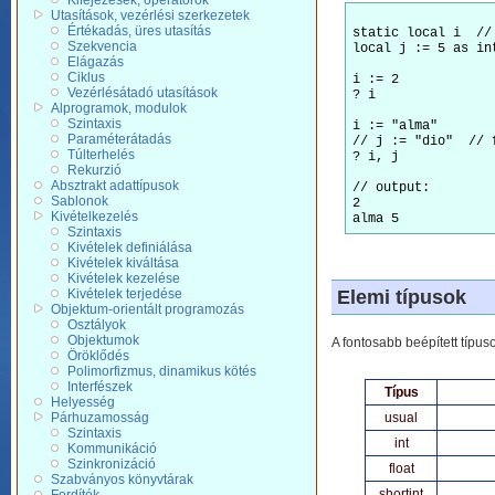
Kifejezések, operátorok
Utasítások, vezérlési szerkezetek
Értékadás, üres utasítás
static local i  // 
Szekvencia
local j := 5 as int
Elágazás
Ciklus
i := 2

Vezérlésátadó utasítások
? i

Alprogramok, modulok
Szintaxis
i := "alma"

Paraméterátadás
// j := "dio"  // f
Túlterhelés
? i, j

Rekurzió
Absztrakt adattípusok
// output:

Sablonok
2

Kivételkezelés
Szintaxis
Kivételek definiálása
Kivételek kiváltása
Kivételek kezelése
Elemi típusok
Kivételek terjedése
Objektum-orientált programozás
Osztályok
Objektumok
A fontosabb beépített típus
Öröklődés
Polimorfizmus, dinamikus kötés
Interfészek
Típus
Helyesség
Párhuzamosság
usual
Szintaxis
int
Kommunikáció
Szinkronizáció
float
Szabványos könyvtárak
shortint