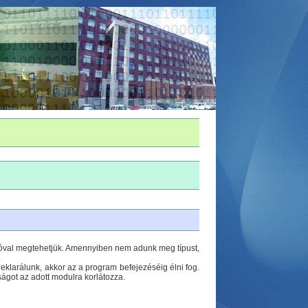
óval megtehetjük. Amennyiben nem adunk meg típust,
.
deklarálunk, akkor az a program befejezéséig élni fog.
ságot az adott modulra korlátozza.