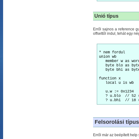
Unió típus
Erről sajnos a reference g
offsettől indul, tehát egy 
* nem fordul

union wb

   member w as word
   byte blo as byte
   byte bhi as byte
function x

   local u is wb

   u.w := 0x1234

   ? u.blo  // 52 (
Felsorolási típus
Erről már az beépített help