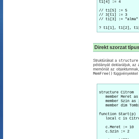
t1[4] := 4

// t1[5] := 5     
// 3[t1] := 3     
// t1[3] := "alma"
Direkt szorzat típu
Struktúrákat a
structure
példányát deklaráljuk, az
memóriát az objektumnak,
MemFree()
függvényekkel (
structure Citrom

   member Meret as 
   member Szin as i
   member dim Tomb[
function Start(p)

   local c is Citro
   c.Meret := 10

   c.Szin := 2
