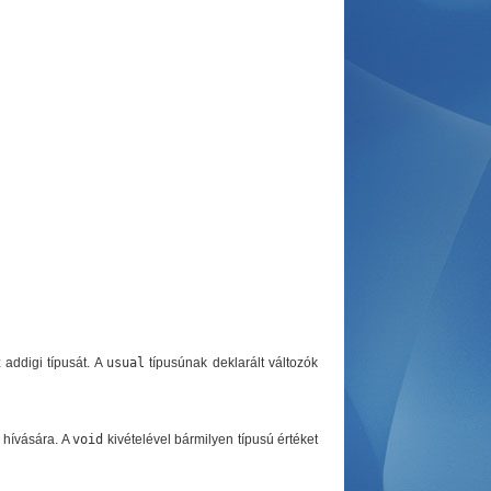
 addigi típusát. A
usual
típusúnak deklarált változók
k hívására. A
void
kivételével bármilyen típusú értéket