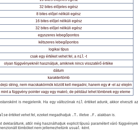
32 bites előjeles egész
8 bites előjel nélküli egész
16 bites előjel nélküli egész
32 bites előjel nélküli egész
egyszeres lebegőpontos
kétszeres lebegőpontos
logikai típus
csak egy értéket vehet fel, a
nil
-t
olyan függvényeknél használjuk, amiknek nincs visszatérő értéke
dátum
karaktertömb
i idejü string, nem macskakörmök között kell megadni, hanem egy
#
-el az elején
 mint a függvény pointer vagy egy makró, de például lehet tömbnek egy eleme
nstansként is megjelenik. Ha egy változónak
nil
értéket adunk, akkor elveszti az
alse
értéket vehet fel, ezeket megadhatjuk
.T.
illetve
.F.
alakban is.
t deklaráltunk, attól még használhatjuk explicit típusú paramétert váró függvénye
dimenzionált tömböket nem jellemezhetünk
usual
-ként.