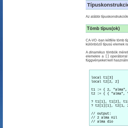
Típuskonstrukci
Az alábbi típuskonstrukciók
Tömb típus(ok)
CA-VO -ban kétféle tömb típ
különböző típusú elemek is 
A
dinamikus
tömbök mérete
elemekre a
[]
operátorral
függvényeket kell használ
local t1[3]

local t2[2, 2]    
t1 := { 2, "alma", 
t2 := { { "alma", 
? t1[1], t1[2], t1[
? t2[1][1], t2[1, 
// output:

// 2 alma nil
