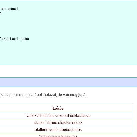
as usual



ordítási hiba

okat tartalmazza az alábbi táblázat, de van még jópár.
Leírás
változtatható típus explicit deklarálása
platformfüggő előjeles egész
platformfüggő lebegőpontos
16 bites előjeles egész