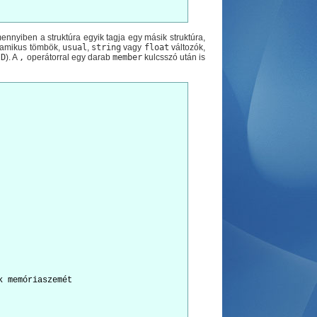
ennyiben a struktúra egyik tagja egy másik struktúra,
namikus tömbök,
usual
,
string
vagy
float
változók,
ID
). A
,
operátorral egy darab
member
kulcsszó után is
 memóriaszemét
