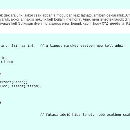
nak deklarálunk, akkor csak abban a modulban lesz látható, amiben deklaráltuk. Am
ráltuk, akkor annak is nekünk kell foglalni memóriát. Amik
nem
lehetnek tagok: di
űjtés kell (tipikusan ilyen mulatságos errort fogunk kapni, hogy
XYZ needs a K
 int, Szin as int   // a típust mindkét esetben meg kell adni!

int

Citrom



izeof(Banan))

lloc(_sizeof(Citrom))



                    // futási idejü hiba lehet; jobb esetben csak