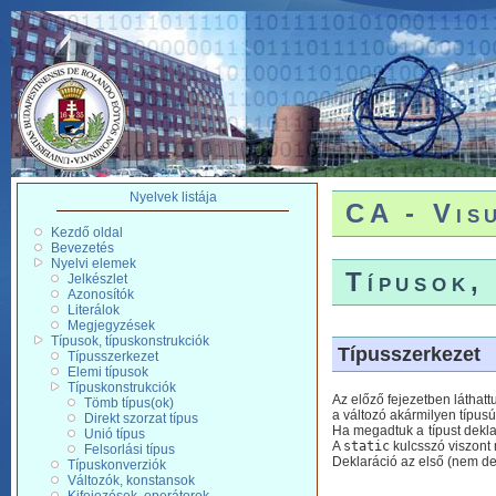
Nyelvek listája
CA - Vis
Kezdő oldal
Bevezetés
Nyelvi elemek
Típusok,
Jelkészlet
Azonosítók
Literálok
Megjegyzések
Típusok, típuskonstrukciók
Típusszerkezet
Típusszerkezet
Elemi típusok
Típuskonstrukciók
Az előző fejezetben láthatt
Tömb típus(ok)
a változó akármilyen típus
Direkt szorzat típus
Ha megadtuk a típust deklar
Unió típus
A
static
kulcsszó viszont 
Felsorlási típus
Deklaráció az első (nem dekl
Típuskonverziók
Változók, konstansok