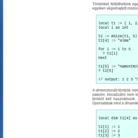
Tömböket feltölthetünk eg
egyiken végrehajtott módos
local t1 := { 1, 2
local i as int

t2 := ASize(t1, 5)
t2[4] := "alma"

for i := 1 to 5

  ? t1[i]

next

t1[5] := "namostmit
? t2[5]

A
dimenzionált
tömbök méret
pakolni. Inicializálni nem l
tömböt kell használnunk.
Gyorsabbak mint a dinamik
local dim t1[4] as 
t1[1] := 1

t1[2] := 2

t1[3] := 3
