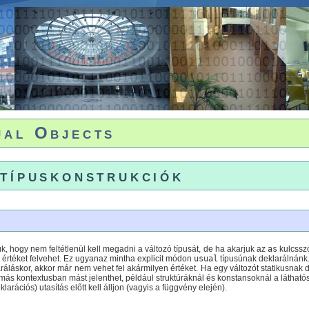
ual Objects
 típuskonstrukciók
uk, hogy nem feltétlenül kell megadni a változó típusát, de ha akarjuk az
as
kulcssz
ú értéket felvehet. Ez ugyanaz mintha explicit módon
usual
típusúnak deklarálnánk
áláskor, akkor már nem vehet fel akármilyen értéket. Ha egy változót statikusnak 
más kontextusban mást jelenthet, például struktúráknál és konstansoknál a látható
arációs) utasítás előtt kell álljon (vagyis a függvény elején).