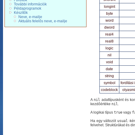
Fordítók
További információk
longint
Példaprogramok
Készítők
byte
Neve, e-mailje
word
Aktuális felelős neve, e-mailje
dword
real4
real8
logic
nil
void
date
string
symbol
fordítás
codeblock
olyasmi
A
nil
adattípusként és ko
kezdőértéke
nil
.
A logikai típus
true
vagy
f
Ha egy változót
usual
-kén
felvehet. Struktúrákat és 