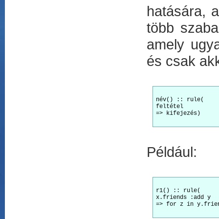
hatására, a
több szaba
amely ugya
és csak akk
név() :: rule(

feltétel

=> kifejezés)

Például:
r1() :: rule(

x.friends :add y

=> for z in y.frie