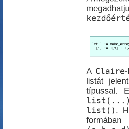
megadha
kezdőért
let l := make_arra
 l[1] := l[3] + l[4
A
Claire
-
listát jele
típussal. 
list(...
list()
. H
formáb