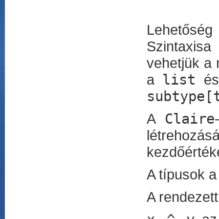
Lehetőség
Szintaxis
vehetjük a 
a
list
é
subtype[
A
Claire
létrehozásá
kezdőértéke
A típusok 
A rendezett