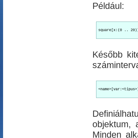
Például:
square[x:(0 .. 20)
Később kit
száminterva
<name>[var:<típus>
Definiálha
objektum, 
Minden alk