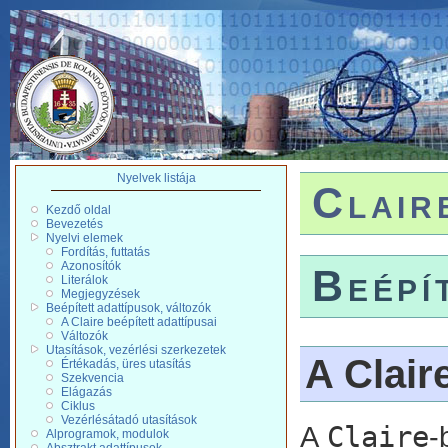
Nyelvek listája
Clair
Kezdő oldal
Bevezetés
Nyelvi elemek
Fordítás, futtatás
Azonosítók
Beépí
Literálok
Megjegyzések
Beépített adattípusok, változók
A Claire beépített adattípusai
Változók
Utasítások, vezérlési szerkezetek
A Clair
Értékadás, üres utasítás
Szekvencia
Elágazás
Ciklus
Vezérlésátadó utasítások
A
Claire
-
Alprogramok, modulok