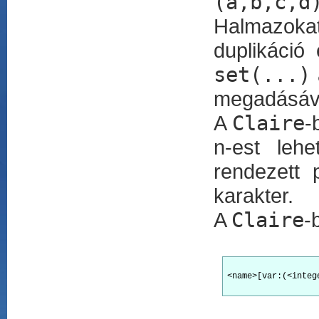
(a,b,c,d
Halmazoka
duplikáció 
set(...)
megadásáv
A
Claire
-
n-est lehe
rendezett
karakter.
A
Claire
-
<name>[var:(<integ