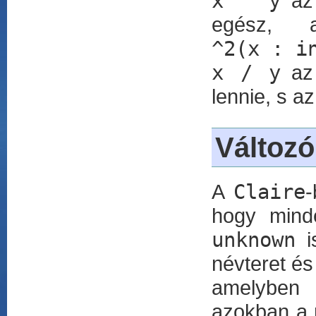
x ^ y
a
egész,
^2(x : i
x / y
az 
lennie, s a
Változó
A
Claire
-
hogy mind
unknown
is
névteret és
amelyben d
azokban a m