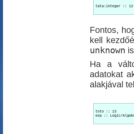
tata:integer :: 12

Fontos, ho
kell kezdőé
unknown
is
Ha a vált
adatokat ak
alakjával t
toto :: 13

exp :: Logic/Algebr