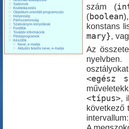
Absztrakt adattípusok
szám (
in
Sablonok
Kivételkezelés
Objektum-orientált programozás
(
boolean
)
Helyesség
Párhuzamosság
konstans li
Szabványos könyvtárak
Fordítók
További információk
mary}
, va
Példaprogramok
Készítők
Neve, e-mailje
Az összete
Aktuális felelős neve, e-mailje
nyelvben. 
osztályokat
<egész s
műveletekk
<típus>
, 
következő 
intervallum
A megszoko