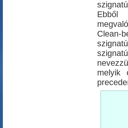
szignat
Ebből
megvaló
Clean-b
szignat
szigna
nevezzü
melyik 
preceden
		class (+) infixl 6 a :: !a !
		double :: a -> a 
		double n :== n
		instance + B
			w
				(+) :: !
				(+) 
				(+