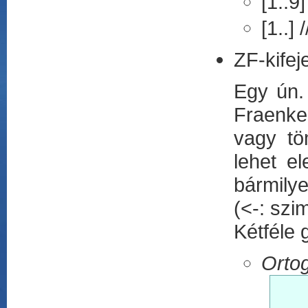
[1..9]
[1..] 
ZF-kifej
Egy ún
Fraenkel
vagy tö
lehet e
bármilye
(<-: szi
Kétféle 
Ortog
						e