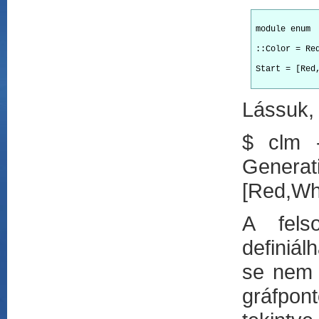
module enum  
::Color = Re
Start = [Red,
Lássuk, 
$ clm -
Genera
[Red,Wh
A fels
definiál
se nem 
gráfpont