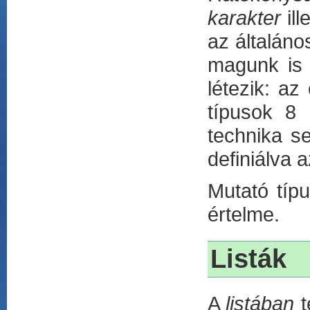
karakter
ill
az általán
magunk is l
létezik: az
típusok 8 
technika s
definiálva 
Mutató típu
értelme.
Listák
A
listában
t