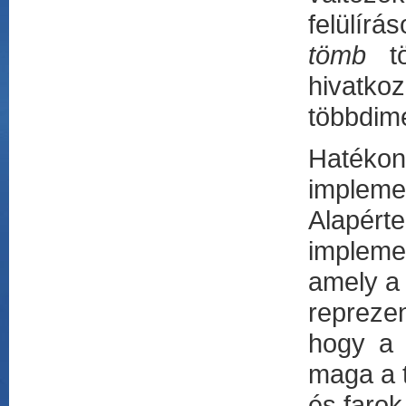
felülír
tömb
tö
hivatko
többdime
Hatéko
implem
Alapért
impleme
amely a
repreze
hogy a 
maga a t
és farok