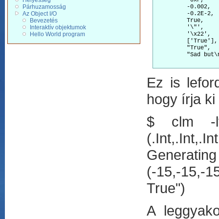
Helyesség
         -0xF,

Párhuzamosság
         -0.002,

Az Object I/O
         -0.2E-2,

Bevezetés
         True,

Interaktív objektumok
         '\"',

Hello World program
         '\x22',

         ['True'],

         "True",

         "Sad but\n
Ez is lefor
hogy írja ki
$ clm -lt
(.Int,.Int,.
Generatin
(-15,-15,-15
True")
A leggyako