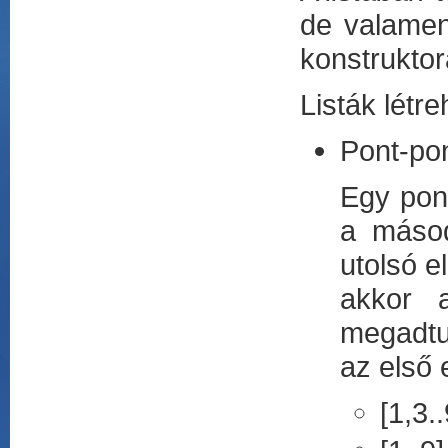
de valamen
konstruktora
Listák létr
Pont-pon
Egy pont
a másod
utolsó e
akkor a
megadtu
az első 
[1,3..