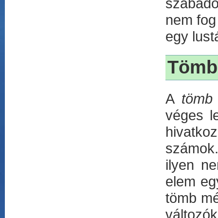
szabado
nem fog
egy lust
Tömb
A
tömb
véges le
hivatko
számok. 
ilyen n
elem egy
tömb mér
változó