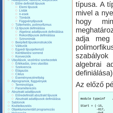
Adattípusok, változók, kifejezések
típusa. A 
Előre definiált típusok
Elemi típusok
mivel a nye
Listák
n-esek
Tömbök
hogy mind
Függvénytípusok
Túlterhelés, polimorfizmus
meghatároz
Új típusok definiálása
Algebrai adattípusok definiálása
Rekordtípusok definiálása
adja meg a
Szinonimák
Beépített típuskonstrukciók
polimorfik
Változók
Egyedi típusjellemző
Kiértékelési sorrend
szabályok 
Konverziók
Utasítások, vezérlési szerkezetek
algebrai ad
Értékadás, üres utasítás
Szekvencia
definiálása)
Elágazás
Ciklus
Eseményvezéreltség
Alprogramok, függvények
Az előző pé
Terminológia
Paraméterezés
Absztrakt adattípusok
Előredefiniált absztrakt típusok
Absztrakt adattípusok definiálása
module typeinf    
Sablonok
Kivételkezelés
Start = (-15,

Objektumorientált programozás
         -017,
