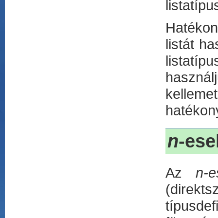
listatípu
Hatékony
listát h
listatí
használ
kelleme
hatékon
n
-ese
Az
n-e
(direkt
típusde