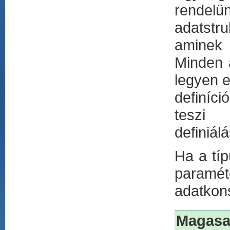
rendel
adatstr
aminek 
Minden a
legyen e
definíci
teszi 
definiálá
Ha a típ
paramé
adatkons
Magasa