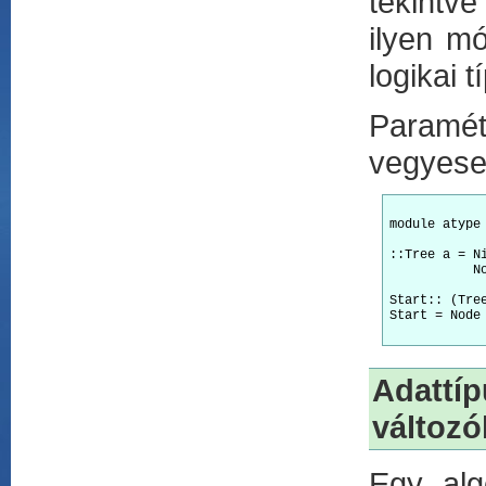
tekintve
ilyen m
logikai 
Paramét
vegyesen
module atype 
::Tree a = Ni
           No
Start:: (Tree
Start = Node 
Adattí
változó
Egy alge