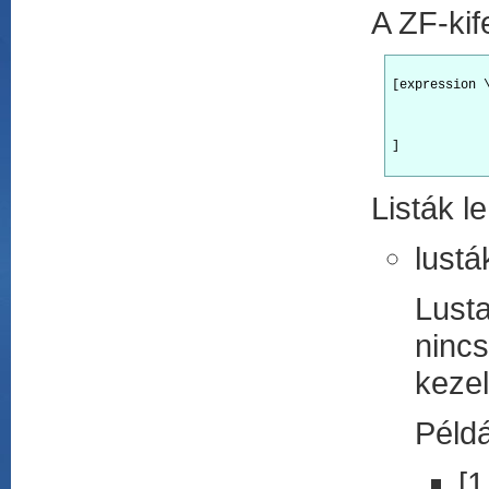
A ZF-kif
[expression \
		| gua
		, selector <- expre
		| gua
]

Listák l
lustá
Lust
nincs
kezel
Példá
[1