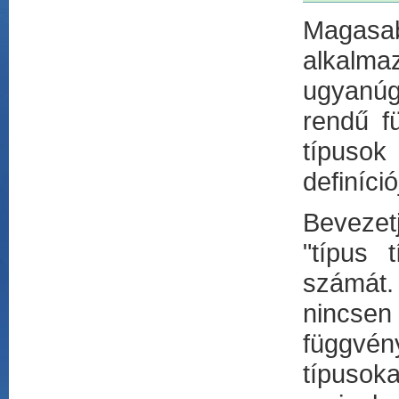
Magasab
alkalma
ugyanúg
rendű f
típusok
definíció
Bevezet
"típus 
számát.
nincsen
függvén
típusoka