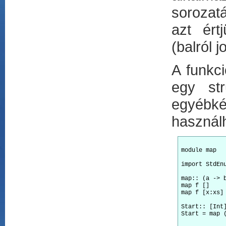
sorozat
azt ért
(balról 
A funkc
egy str
egyébké
használh
module map   
import StdEnu
map:: (a -> b
map f []     
map f [x:xs] 
Start:: [Int]
Start = map (