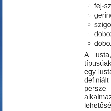
fej-sz
gerin
szigor
doboz
doboz
A lusta
típusúak
egy lust
definiál
persze
alkalmaz
lehetős