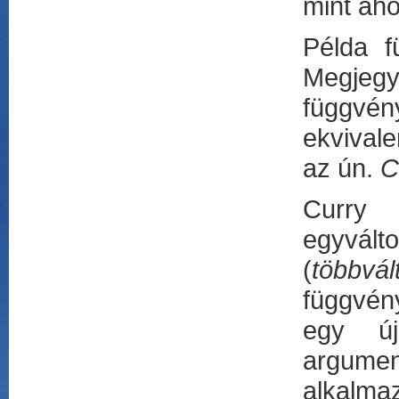
mint ah
Példa f
Megjegy
függvény
ekvivale
az ún.
C
Curry 
egyvál
(
többvá
függvén
egy új
argume
alkalma