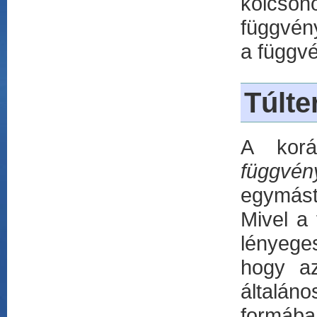
kölcsönö
függvény
a függvé
Túlte
A korá
függvén
egymást
Mivel a
lényeges
hogy az
általán
formáb