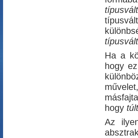
típusvál
típusv
különbs
típusvál
Ha a kö
hogy ez 
különbö
művelet,
másfajta
hogy
túl
Az ilye
absztra