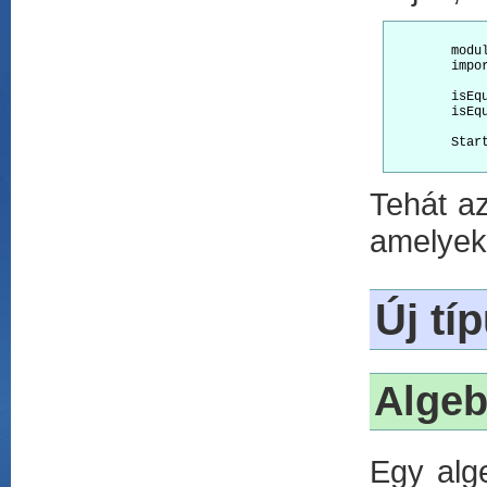
	module equal

	import StdEnv				

	isEqual:: a a -> Bool | Eq a

	isEqual x y = x==y

	Start = isEqual 5 4

Tehát a
amelyek
Új tí
Algeb
Egy alg