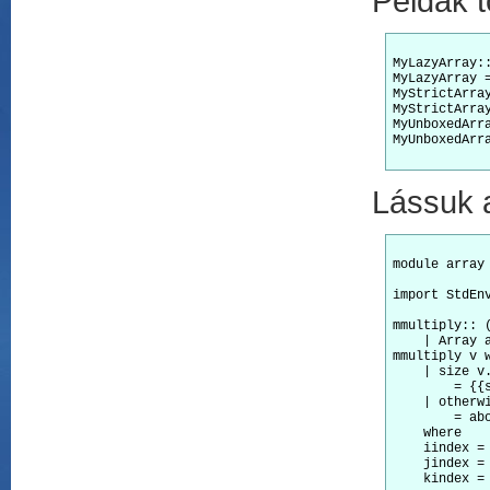
Példák t
MyLazyArray::
MyLazyArray =
MyStrictArray
MyStrictArray
MyUnboxedArra
MyUnboxedArra
Lássuk 
module array 
import StdEnv
mmultiply:: (
    | Array 
mmultiply v w
    | size v.
        = {{
    | otherwi
        = ab
    where

    iindex = 
    jindex = 
    kindex = 