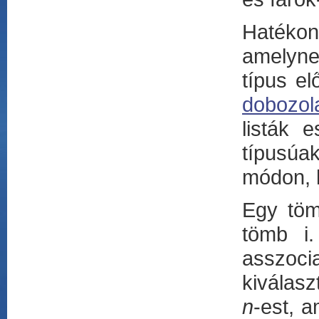
Hatékon
amelyne
típus el
dobozol
listák 
típusúak
módon, 
Egy töm
tömb i.
asszocia
kiválas
n
-est, 