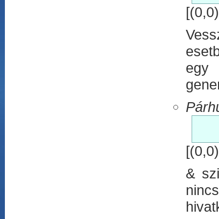
[(0,0)
Vessz
eset
egy
gene
Párh
						e
[(0,0)
& sz
ninc
hivat