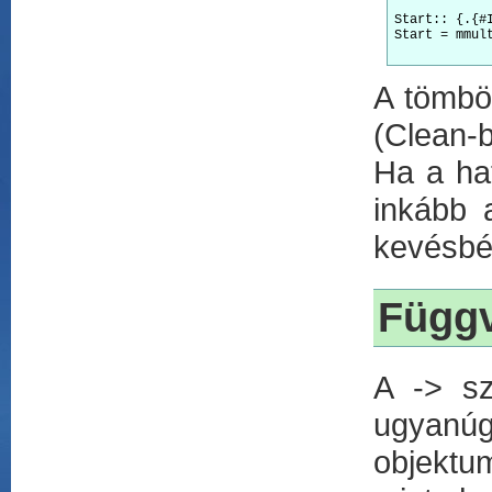
Start:: {.{#
Start = mmul
A tömbö
(Clean-
Ha a ha
inkább a
kevésbé 
Függ
A -> s
ugyanúg
objektu