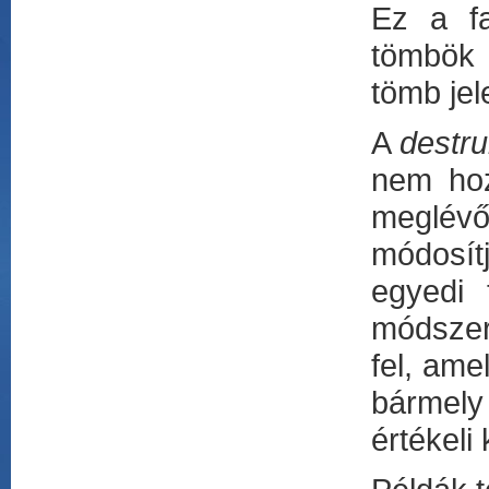
Ez a fa
tömbök 
tömb jel
A
destru
nem hoz
meglévőt
módosítj
egyedi 
módszert
fel, ame
bármely
értékeli