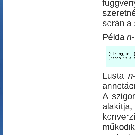
függvén
szeretné
során a 
Példa
n
(String,Int,[
("this is a t
Lusta
n
annotáci
A szigo
alakítj
konverz
működi