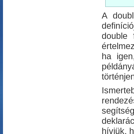
A doubl
definíci
double
értelmez
ha igen
példányá
történje
Ismerteb
rendezé
segíts
deklará
hívjük,