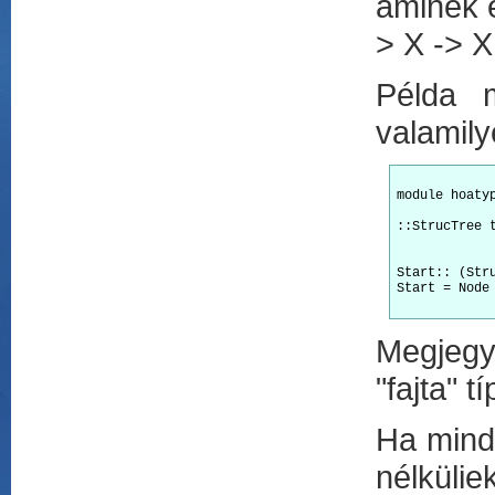
aminek 
> X -> X
Példa 
valamily
module hoaty
::StrucTree t
            
Start:: (Stru
Start = Node 
Megjegy
"fajta" t
Ha mind 
nélkülie