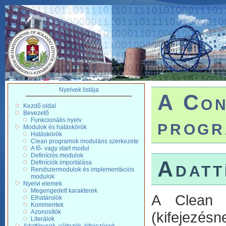
Nyelvek listája
A Con
Kezdő oldal
Bevezető
progr
Funkcionális nyelv
Modulok és hatáskörök
Hatáskörök
Clean programok moduláris szerkezete
A fő- vagy start modul
Definíciós modulok
Adatt
Definíciók importálása
Rendszermodulok és implementációs
modulok
Nyelvi elemek
Megengedett karakterek
A Clean s
Elhatárolók
Kommentek
Azonosítók
(kifejezésn
Literálok