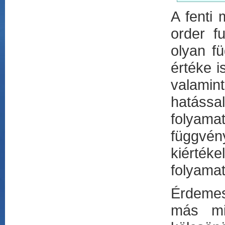
A fenti
order f
olyan f
értéke 
valamin
hatáss
folya
függvén
kiértéke
folyamat
Érdemes
más mi