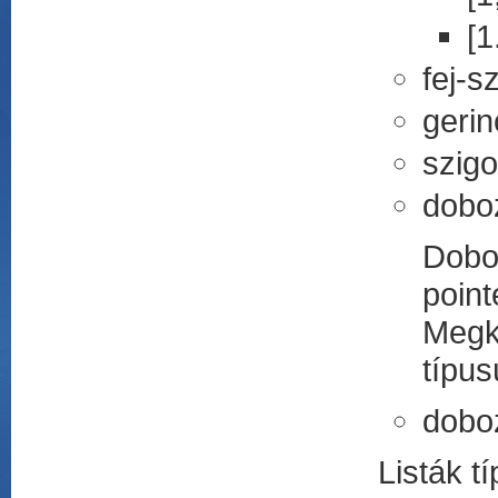
[1
fej-s
gerin
szigo
doboz
Doboz
point
Megk
típus
doboz
Listák tí