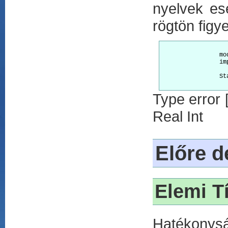
nyelvek ese
rögtön figy
		module typeError    

		import StdEnv	

		Start = 1.0 + 0

Type error [
Real Int
Előre d
Elemi T
Hatékonys