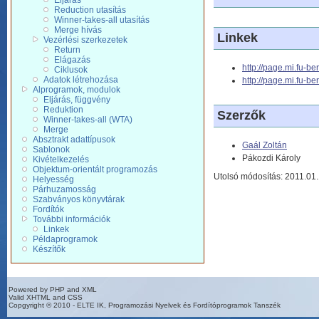
Eljárás
Reduction utasítás
Winner-takes-all utasítás
Merge hívás
Linkek
Vezérlési szerkezetek
Return
Elágazás
http://page.mi.fu-be
Ciklusok
Adatok létrehozása
http://page.mi.fu-ber
Alprogramok, modulok
Eljárás, függvény
Reduktion
Szerzők
Winner-takes-all (WTA)
Merge
Absztrakt adattípusok
Gaál Zoltán
Sablonok
Pákozdi Károly
Kivételkezelés
Objektum-orientált programozás
Utolsó módosítás: 2011.01
Helyesség
Párhuzamosság
Szabványos könyvtárak
Fordítók
További információk
Linkek
Példaprogramok
Készítők
Powered by PHP and XML
Valid XHTML and CSS
Copgyright © 2010 - ELTE IK, Programozási Nyelvek és Fordítóprogramok Tanszék