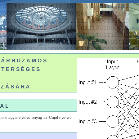
párhuzamos
sterséges
zására
al
aló magyar nyelvű anyag az Cupit nyelvről,