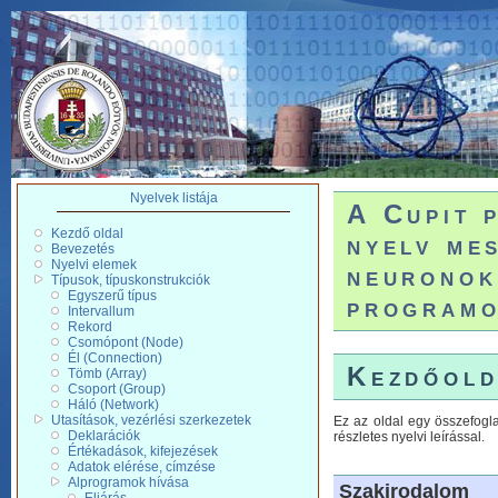
Nyelvek listája
A Cupit 
Kezdő oldal
nyelv me
Bevezetés
Nyelvi elemek
neuronok
Típusok, típuskonstrukciók
Egyszerű típus
programo
Intervallum
Rekord
Csomópont (Node)
Él (Connection)
Kezdőold
Tömb (Array)
Csoport (Group)
Háló (Network)
Utasítások, vezérlési szerkezetek
Ez az oldal egy összefogl
Deklarációk
részletes nyelvi leírással.
Értékadások, kifejezések
Adatok elérése, címzése
Alprogramok hívása
Szakirodalom