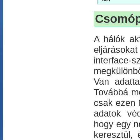
Csomóp
A hálók akt
eljárásoka
interface-s
megkülönbö
Van adatta
Továbbá m
csak ezen 
adatok véd
hogy egy no
keresztül, 