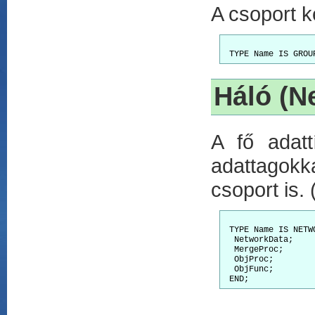
A csoport k
Háló (N
A fő adatt
adattagok
csoport is.
 TYPE Name IS NETWO
  NetworkData;

  MergeProc;

  ObjProc;

  ObjFunc;
