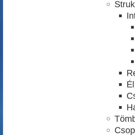
Struk
In
R
Él
C
Há
Tömb
Csop