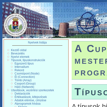
Nyelvek listája
A Cup
Kezdő oldal
Bevezetés
meste
Nyelvi elemek
Típusok, típuskonstrukciók
Egyszerű típus
Intervallum
progr
Rekord
Csomópont (Node)
Él (Connection)
Tömb (Array)
Csoport (Group)
Háló (Network)
Típus
Utasítások, vezérlési szerkezetek
Deklarációk
Értékadások, kifejezések
Adatok elérése, címzése
Alprogramok hívása
A típusok h