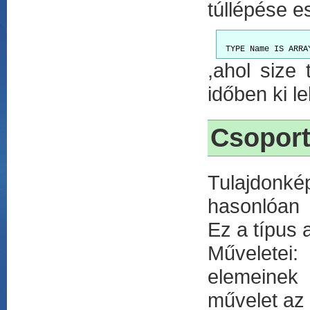
túllépése es
,ahol size 
időben ki le
Csoport
Tulajdonké
hasonlóan l
Ez a típus
Műveletei:
elemeinek 
művelet az