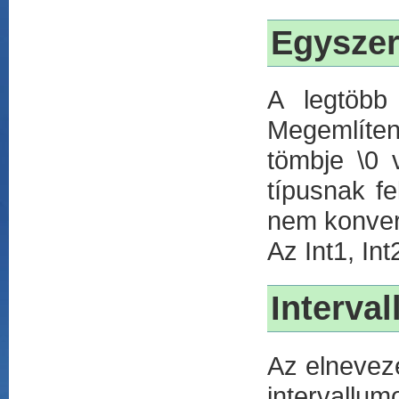
Egyszer
A legtöbb 
Megemlíten
tömbje \0 
típusnak f
nem konver
Az Int1, Int
Interva
Az elnevezé
intervallum