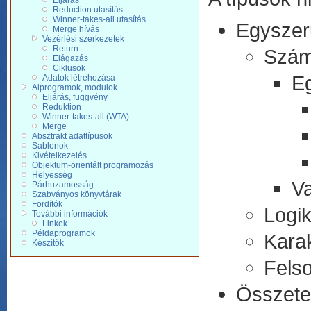
Eljárás
Reduction utasítás
Winner-takes-all utasítás
Egyszer
Merge hívás
Vezérlési szerkezetek
Return
Szá
Elágazás
Ciklusok
E
Adatok létrehozása
Alprogramok, modulok
Eljárás, függvény
Reduktion
Winner-takes-all (WTA)
Merge
Absztrakt adattípusok
Sablonok
Kivételkezelés
Objektum-orientált programozás
Helyesség
Va
Párhuzamosság
Szabványos könyvtárak
Fordítók
Logik
További információk
Linkek
Példaprogramok
Karak
Készítők
Fels
Összete