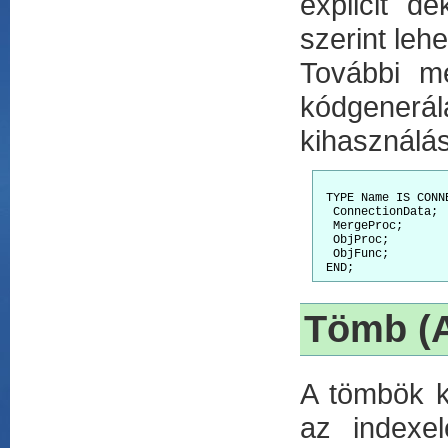
explicit d
szerint lehe
További me
kódgenerál
kihasználá
 TYPE Name IS CONNE
  ConnectionData;

  MergeProc;

  ObjProc;

  ObjFunc;

Tömb (A
A tömbök k
az indexel