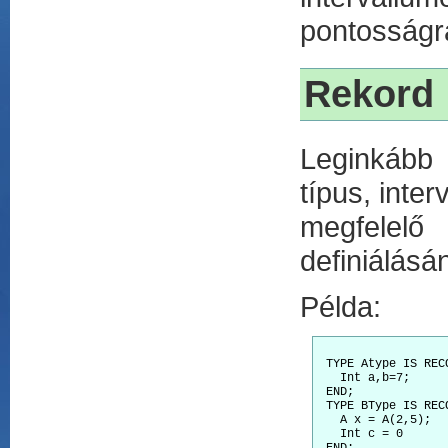
pontosságra
Rekord
Leginkább 
típus, inte
megfelelő
definiálásán
Példa:
 TYPE Atype IS RECO
   Int a,b=7; 

 END;

 TYPE BType IS RECO
   A x = A(2,5); 

   Int c = 0 
