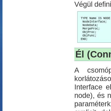
Végül defin
 TYPE Name IS NODE 
  NodeInterface; 

  NodeData;

  MergeProc;

  ObjProc;

  ObjFunc;

Él (Con
A csomópo
korlátozá
Interface e
node), és 
paraméter